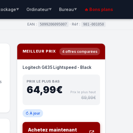
tockage
Ordinateur
Bureau
🔥 Bons plans
▼
▼
▼
EAN :
· Réf :
5099206095007
981-001050
MEILLEUR PRIX
4 offres comparées
Logitech G435 Lightspeed - Black
s
PRIX LE PLUS BAS
64,99€
Prix le plus haut
69,99€
↻ À jour
Achetez maintenant