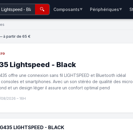
🔍
Composants
Périphériques
S
▼
▼
ées
 à partir de 65 €
cro
35 Lightspeed - Black
35 offre une connexion sans fil LIGHTSPEED et Bluetooth idéal
 consoles et smartphones. Avec un son stéréo de qualité des micro
fond et un design léger il assure un confort optimal pend
/08/2026 – 16H
G435 LIGHTSPEED - BLACK