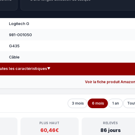
Logitech G
981-001050
G435
Câble
outes les caractéristiques
▼
Voir la fiche produit Amazo
3 mois
6 mois
1 an
Tou
PLUS HAUT
RELEVÉS
60,46€
86 jours