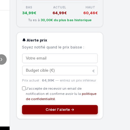
BAS
ACTUEL
HAUT
34,99€
64,99€
60,46€
Tu es à
30,00€ du plus bas historique
🔔 Alerte prix
Soyez notifié quand le prix baisse :
›
€
Prix actuel :
64,99€
— entrez un prix inférieur
J'accepte de recevoir un email de
notification et confirme avoir lu la
politique
de confidentialité
.
Créer l'alerte →
TECHNOLOGIE SANS FIL LIGHTSPEED
En exclusivité chez Logitech G, la technologie sans fil LIG