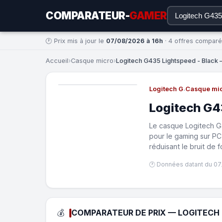
COMPARATEUR-
GAMER
🕐 Prix mis à jour le
07/08/2026 à 16h
· 4 offres compar
Accueil
›
Casque micro
›
Logitech G435 Lightspeed - Black —
Logitech G
·
Casque mi
Logitech G4
Le casque Logitech G4
pour le gaming sur PC
réduisant le bruit de 
🕐 Données datant du 07
💰
COMPARATEUR DE PRIX — LOGITECH 