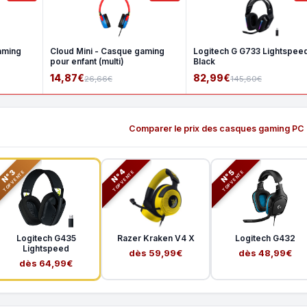
aming
Cloud Mini - Casque gaming
Logitech G G733 Lightspeed
pour enfant (multi)
Black
14,87€
82,99€
26,66€
145,60€
Comparer le prix des casques gaming PC
N°3
N°5
N°4
TOP VENTE
TOP VENTE
TOP VENTE
Logitech G435
Razer Kraken V4 X
Logitech G432
Lightspeed
dès 59,99€
dès 48,99€
dès 64,99€