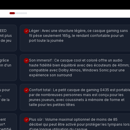
PEED
Léger : Avec une structure légère, ce casque gaming sans
✓
nit plus
fil pèse seulement 165g, le rendant confortable pour un
 de jeu
port toute la journée
 grâce
Son immersif : Ce casque cool et coloré offre un audio
✓
in d'un
haute fidélité bien équilibré avec des écouteurs de 40mm;
compatible avec Dolby Atmos, Windows Sonic pour une
expérience son surround
u pour
Confort total : Le petit casque de gaming G435 est portabl
✓
,
par de nombreuses personnes mais est conçu pour les
 de la
jeunes joueurs, avec coussinets à mémoire de forme et
taille pour les petites têtes
nent
Plus sûr : Volume maximal optionnel de moins de 85
✓
on*.
décibel qui peut être activé pour protéger les tympans lors
ertifié
d'une longue utilisation du casque