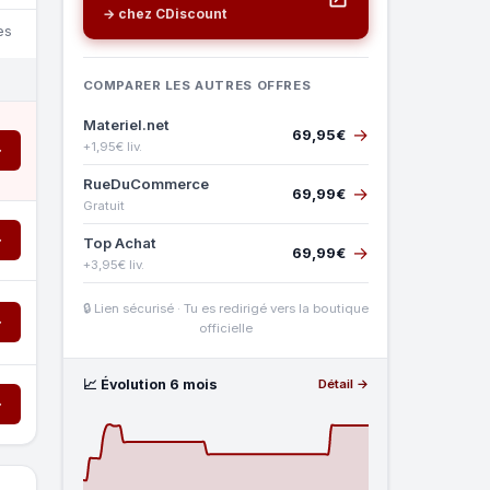
→ chez CDiscount
es
COMPARER LES AUTRES OFFRES
Materiel.net
→
69,95€
+1,95€ liv.
→
RueDuCommerce
→
69,99€
Gratuit
→
Top Achat
→
69,99€
+3,95€ liv.
🔒 Lien sécurisé · Tu es redirigé vers la boutique
→
officielle
📈 Évolution 6 mois
Détail →
→