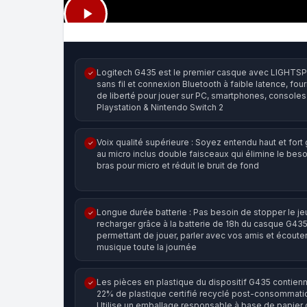
Logitech G435 est le premier casque avec LIGHTS
✓
sans fil et connexion Bluetooth à faible latence, four
de liberté pour jouer sur PC, smartphones, consoles
Playstation & Nintendo Switch 2
Voix qualité supérieure : Soyez entendu haut et fort
✓
au micro inclus double faisceaux qui élimine le beso
bras pour micro et réduit le bruit de fond
Longue durée batterie : Pas besoin de stopper le je
✓
recharger grâce à la batterie de 18h du casque G435
permettant de jouer, parler avec vos amis et écouter
musique toute la journée
Les pièces en plastique du dispositif G435 contien
✓
22% de plastique certifié recyclé post-consommati
Utilise un emballage responsable à base de papier c