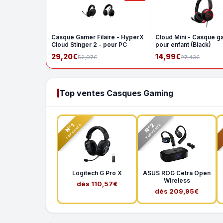
Casque Gamer Filaire - HyperX
Cloud Mini - Casque g
Cloud Stinger 2 - pour PC
pour enfant (Black)
29,20€
14,99€
52,97€
27,43€
Top ventes Casques Gaming
N°2
N°1
TOP VENTE
TOP VENTE
Logitech G Pro X
ASUS ROG Cetra Open
Wireless
dès 110,57€
dès 209,95€