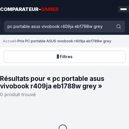
COMPARATEUR-
GAMER
Accueil
›
Prix PC portable ASUS vivobook r409ja eb1788w grey
🎚️ Filtres
Résultats pour « pc portable asus
vivobook r409ja eb1788w grey »
0 produit trouvé