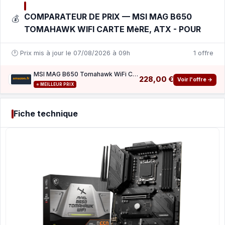
COMPARATEUR DE PRIX — MSI MAG B650
💰
TOMAHAWK WIFI CARTE MèRE, ATX - POUR
🕐 Prix mis à jour le 07/08/2026 à 09h
1 offre
MSI MAG B650 Tomahawk WiFi Carte mère, ATX - pour Processeurs AMD Ryzen 7000, AM5 - VRM Du
228,00 €
Voir l'offre →
⭐ MEILLEUR PRIX
Fiche technique