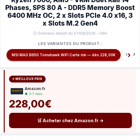
Phases, SPS 80 A - DDR5 Memory Boost
6400 MHz OC, 2 x Slots PCIe 4.0 x16, 3
x Slots M.2 Gen4
🕐 Données datant du 07/08/2026 – 09H
LES VARIANTES DU PRODUIT :
MSI MA
MSI MAG B650 Tomahawk WiFi Carte mè — dès 228,00€
⭐ MEILLEUR PRIX
Amazon.fr
● 3-7 mois
228,00€
🛒 Acheter chez Amazon.fr →