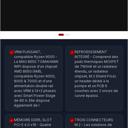
VRM PUISSANT,
REFROIDISSEMENT
✓
✓
compatible Ryzen 9000 -
INTÉGRÉ - Comprend des
La MAG B650 TOMAHAWK
pads thermiques MOSFET
WIFI dispose d'un chipset
de 7W/mK et un radiateur
AMD B650 (AM5,
étendu, un radiateur
compatible Ryzen 9000,
chipset, M.2 Shield Frozr,
8000 & 7000) et d'une
un header dédié à la
alimentation double rail
pompe et un PCB 6
avec VRM à 14+2 phases
couches avec 2 onces de
avec Smart Power Stage
cuivre épaissi.
de 80 A. Elle dispose
également de l
MÉMOIRE DDR5, SLOT
TROIS CONNECTEURS
✓
✓
PCI-E 4.0 x16 - Quatre
M.2 - Les solutions de