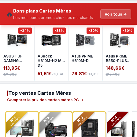
Bons plans Cartes Mères
🔥
Voir tous →
Les meilleures promos chez nos marchands
-34%
-33%
-30%
-30%
ASUS TUF
ASRock
Asus PRIME
Asus PRIME
GAMING
H610M-H2 M.2
H610M-D
B850-PLUS
A620AM-
D5
WIFI
113,95€
148,66€
PLUS WIFI
51,61€
79,81€
76,64€
113,31€
171,98€
212,48€
Top ventes Cartes Mères
Comparer le prix des cartes mères PC →
N°2
N°3
N°4
N°1
TOP VENTE
TOP VENTE
TOP VENTE
TOP VENTE