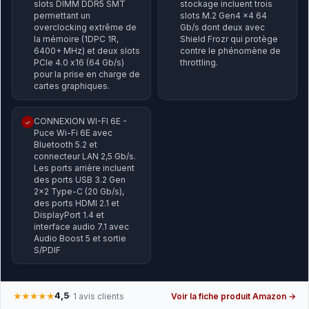
slots DIMM DDR5 SMT
stockage incluent trois
permettant un
slots M.2 Gen4 x4 64
overclocking extrême de
Gb/s dont deux avec
la mémoire (1DPC 1R,
Shield Frozr qui protège
6400+ MHz) et deux slots
contre le phénomène de
PCIe 4.0 x16 (64 Gb/s)
throttling.
pour la prise en charge de
cartes graphiques.
CONNEXION WI-FI 6E -
✓
Puce Wi-Fi 6E avec
Bluetooth 5.2 et
connecteur LAN 2,5 Gb/s.
Les ports arrière incluent
des ports USB 3.2 Gen
2x2 Type-C (20 Gb/s),
des ports HDMI 2.1 et
DisplayPort 1.4 et
interface audio 7.1 avec
Audio Boost 5 et sortie
S/PDIF
4,5
★★★★★
· 1 avis clients
Voir la fiche produit Amazon →