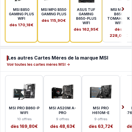
MSI B850
MSI MPG B550
ASUS TUF
MSI MAG
GAMING PLUS
GAMING PLUS
GAMING
B650
WIFI
B650-PLUS
TOMAHAWK
dès 115,90€
WIFI
WIFI
dès 170,18€
dès 162,95€
dès
228,00€
Les autres Cartes Mères de la marque MSI
Voir toutes les cartes mères MSI →
MSI PRO B860-P
MSI A520M A-
MSI PRO
WIFI
PRO
H610M-E
B76
10 offres
9 offres
9 offres
dès 169,80€
dès 48,63€
dès 63,72€
dè