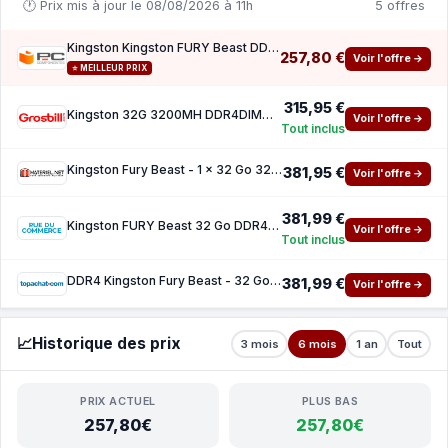
🕐 Prix mis à jour le 08/08/2026 à 11h
5 offres
Kingston Kingston FURY Beast DDR4 3200 MHz 32 Go CL16
257,80 €
Voir l'offre →
⭐ MEILLEUR PRIX
315,95 €
Kingston 32G 3200MH DDR4DIMM FURYBeast Blck
Voir l'offre →
Tout inclus
Kingston Fury Beast - 1 x 32 Go 32 Go - DDR4 3200 MHz - CL16
381,95 €
Voir l'offre →
381,99 €
Kingston FURY Beast 32 Go DDR4 3200 MHz CL16
Voir l'offre →
Tout inclus
DDR4 Kingston Fury Beast - 32 Go 3200 MHz - CAS 16
381,99 €
Voir l'offre →
📈
Historique des prix
3 mois
6 mois
1 an
Tout
PRIX ACTUEL
PLUS BAS
257,80€
257,80€