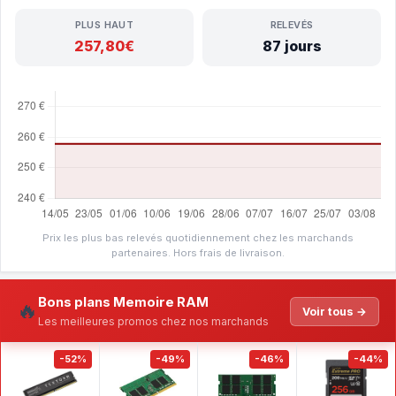
PLUS HAUT
RELEVÉS
257,80€
87 jours
Prix les plus bas relevés quotidiennement chez les marchands
partenaires. Hors frais de livraison.
Bons plans Memoire RAM
🔥
Voir tous →
Les meilleures promos chez nos marchands
-52%
-49%
-46%
-44%