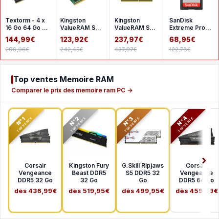
Textorm - 4 x
Kingston
Kingston
SanDisk
16 Go 64 Go -
ValueRAM SO-
ValueRAM SO-
Extreme Pro
DDR4 2666
DIMM 16 Go
DIMM 32 Go
SDHC UHS-I
144,99€
123,92€
237,97€
68,95€
MHz - CL19
DDR4 3200
DDR4 3200
256 Go
299,96€
242,45€
437,97€
122,78€
MHz CL22
MHz CL22
SDSDXXD-
1Rx8
2Rx8
256G-GN4I
Top ventes Memoire RAM
Comparer le prix des memoire ram PC →
N°2
N°3
N°4
N°1
TOP VENTE
TOP VENTE
TOP VENTE
TOP VENTE
Corsair
Kingston Fury
G.Skill Ripjaws
Corsair
Vengeance
Beast DDR5
S5 DDR5 32
Vengeance
DDR5 32 Go
32 Go
Go
DDR5 64 Go
dès 436,99€
dès 519,95€
dès 499,95€
dès 459,99€