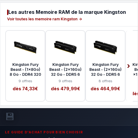
Les autres Memoire RAM de la marque Kingston
Voir toutes les memoire ram Kingston →
Kingston Fury
Kingston Fury
Kingston Fury
Ki
Beast - (1x8Go)
Beast - (2x16Go)
Beast - (2x16Go)
B
8 Go - DDR4 320
32 Go - DDR5 6
32 Go - DDR5 6
(2x1
9 offres
9 offres
8 offres
dès 74,33€
dès 479,99€
dès 464,99€
dè
💾
LE GUIDE D'ACHAT POUR BIEN CHOISIR