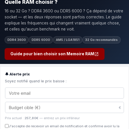
Quelle RAM choisir ?
16 ou 32 Go ? DDR4 3600 ou DDR5 6000 ? Ça dépend de votre
socket — et les deux réponses sont parfois correctes. Le guide
explique les fréquences qui changent vraiment quelque chose,
et celles qu'aucun benchmark ne voit.
DDR4 3600
DDR5 6000
AM5 / LGA1851
32 Go recommandés
Guide pour bien choisir son Memoire RAM
🔔 Alerte prix
Soyez notifié quand le prix baisse :
€
Prix actuel :
257,80€
— entrez un prix inférieur
J'accepte de recevoir un email de notification et confirme avoir lu la