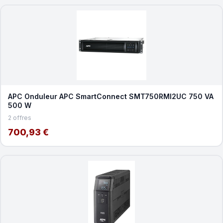
APC Onduleur APC SmartConnect SMT750RMI2UC 750 VA
500 W
2 offres
700,93 €