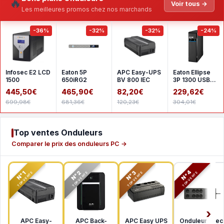
🔥
Voir tous →
Les meilleures promos chez nos marchands
-36%
-32%
-32%
-24%
Infosec E2 LCD
Eaton 5P
APC Easy-UPS
Eaton Ellipse
1500
650iRG2
BV 800 IEC
3P 1300 USB
FR
445,50€
465,90€
82,20€
229,62€
699,98€
681,36€
120,23€
304,01€
Top ventes Onduleurs
Comparer le prix des onduleurs PC →
N°2
N°3
N°4
N°1
TOP VENTE
TOP VENTE
TOP VENTE
TOP VENTE
APC Easy-
APC Back-
APC Easy UPS
Onduleur avec