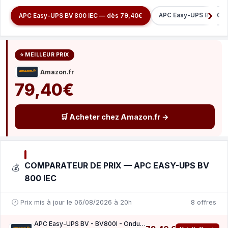
APC Easy-UPS BV 100
APC Easy-UPS BV 800 IEC — dès 79,40€
⭐ MEILLEUR PRIX
Amazon.fr
79,40€
🛒 Acheter chez Amazon.fr →
COMPARATEUR DE PRIX — APC EASY-UPS BV
💰
800 IEC
🕐 Prix mis à jour le 06/08/2026 à 20h
8 offres
APC Easy-UPS BV - BV800I - Onduleur 800VA (AVR, 6 Prises IEC)