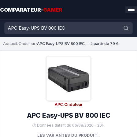
COMPARATEUR-
GAMER
Accueil
›
Onduleur
›
APC Easy-UPS BV 800 IEC — à partir de 79 €
APC
·
Onduleur
APC Easy-UPS BV 800 IEC
🕐 Données datant du 06/08/2026 – 20H
LES VARIANTES DU PRODUIT :