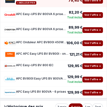
79,40 €
Voir l'offre →
⭐ MEILLEUR PRIX
82,20 €
APC Easy-UPS BV 800VA 6 prises BV800I - IEC
Voir l'offre →
Tout inclus
89,99 €
APC Easy-UPS BV 800VA 6 prises BV800I - IEC
Voir l'offre →
Tout inclus
APC Onduleur APC BV800I 450W 800VA
106,00 €
Voir l'offre →
APC APC Easy UPS BV BV800I - onduleur - 450 Watt - 800 VA
121,21 €
Voir l'offre →
APC Easy-UPS BV 800 IEC
129,95 €
Voir l'offre →
129,99 €
APC BV800I Easy UPS BV 800VA AVR IEC 230V
Voir l'offre →
Tout inclus
APC Easy UPS BV 800VA - 6 prises
129,99 €
Voir l'offre →
📈
Historique des prix
3 mois
6 mois
1 an
Tout