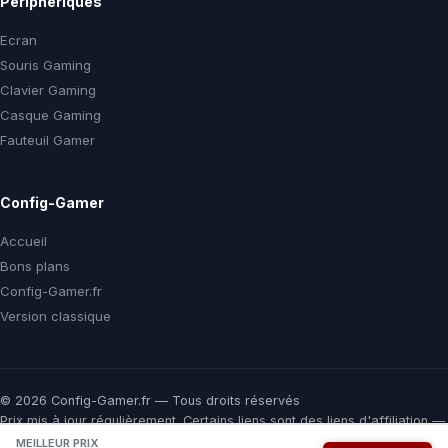
Périphériques
Ecran
Souris Gaming
Clavier Gaming
Casque Gaming
Fauteuil Gamer
Config-Gamer
Accueil
Bons plans
Config-Gamer.fr
Version classique
© 2026 Config-Gamer.fr — Tous droits réservés
Prix mis à jour régulièrement. Certains liens sont des liens d'affiliation —
vous payez le même prix chez le marchand, une commission nous aide
MEILLEUR PRIX