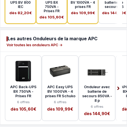
UPS BV 800
UPS BX
BV 1000VA - 4
batterie de
IEC
750VA -
prises FR
secours 85
Prises FR
dès 82,20€
dès 109,99€
dès 144,90€
dès 105,60€
Les autres Onduleurs de la marque APC
Voir toutes les onduleurs APC →
APC Back-UPS
APC Easy UPS
Onduleur avec
AP
BX 750VA -
BV 1000VA - 4
batterie de
BX
Prises FR
prises FR Schuko
secours 850VA -
8 p
6 offres
6 offres
6 offres
dès 105,60€
dès 109,99€
dè
dès 144,90€