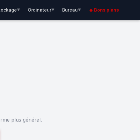
tockage
Ordinateur
Bureau
🔥 Bons plans
▼
▼
▼
erme plus général.