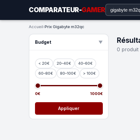
COMPARATEUR-
GAMER
Accueil
›
Prix Gigabyte m32qc
Résult
Budget
▲
0 produit
< 20€
20–40€
40–60€
60–80€
80–100€
> 100€
0€
1000€
Appliquer