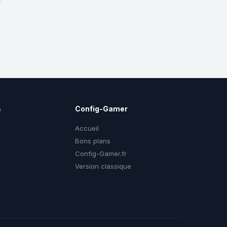
s
Config-Gamer
Accueil
Bons plans
Config-Gamer.fr
g
Version classique