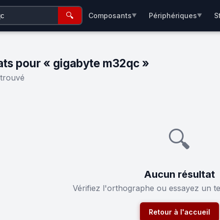
🔍
Composants
Périphériques
S
▼
▼
ats pour « gigabyte m32qc »
 trouvé
🔍
Aucun résultat
Vérifiez l'orthographe ou essayez un t
Retour à l'accueil