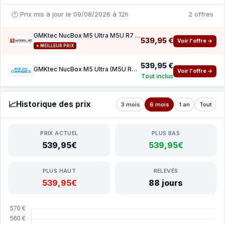
🕐 Prix mis à jour le 09/08/2026 à 12h
2 offres
GMKtec NucBox M5 Ultra M5U R7 7730U 16 1024
539,95 €
Voir l'offre →
⭐ MEILLEUR PRIX
539,95 €
GMKtec NucBox M5 Ultra (M5U R7 7730U 16 1024)
Voir l'offre →
Tout inclus
📈
Historique des prix
3 mois
6 mois
1 an
Tout
PRIX ACTUEL
PLUS BAS
539,95€
539,95€
PLUS HAUT
RELEVÉS
539,95€
88 jours