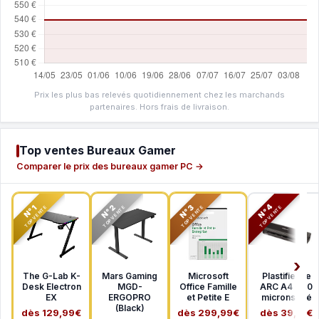
Prix les plus bas relevés quotidiennement chez les marchands
partenaires. Hors frais de livraison.
Top ventes Bureaux Gamer
Comparer le prix des bureaux gamer PC →
N°2
N°3
N°4
N°1
TOP VENTE
TOP VENTE
TOP VENTE
TOP VENTE
The G-Lab K-
Mars Gaming
Microsoft
Plastifieuse
Desk Electron
MGD-
Office Famille
ARC A4 - 80
EX
ERGOPRO
et Petite E
microns d'é
(Black)
dès 129,99€
dès 299,99€
dès 39,17€