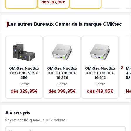
dès 167,99€
Les autres Bureaux Gamer de la marque GMKtec
GMKtec NucBox
GMKtec NucBox
GMKtec NucBox
GMK
G3S G3S N95 8
G10 G10 3500U
G10 G10 3500U
M5 
256
16 256
16 512
58
1 offre
1 offre
1 offre
dès 329,95€
dès 399,95€
dès 419,95€
dè
🔔 Alerte prix
Soyez notifié quand le prix baisse :