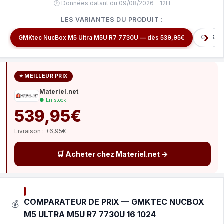
🕐 Données datant du 09/08/2026 – 12H
LES VARIANTES DU PRODUIT :
GMKtec
GMKtec NucBox M5 Ultra M5U R7 7730U — dès 539,95€
⭐ MEILLEUR PRIX
Materiel.net
● En stock
539,95€
Livraison : +6,95€
🛒 Acheter chez Materiel.net →
COMPARATEUR DE PRIX — GMKTEC NUCBOX
💰
M5 ULTRA M5U R7 7730U 16 1024