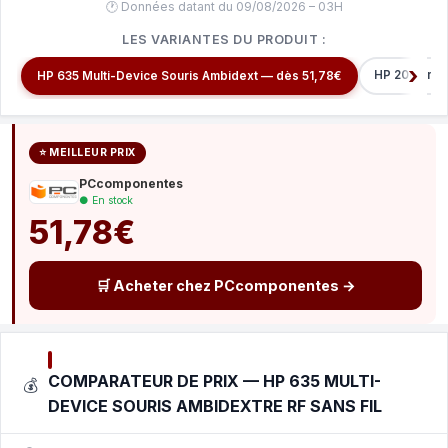
🕐 Données datant du 09/08/2026 – 03H
LES VARIANTES DU PRODUIT :
HP 200 Empr
HP 635 Multi-Device Souris Ambidext — dès 51,78€
⭐ MEILLEUR PRIX
PCcomponentes
● En stock
51,78€
🛒 Acheter chez PCcomponentes →
COMPARATEUR DE PRIX — HP 635 MULTI-
💰
DEVICE SOURIS AMBIDEXTRE RF SANS FIL