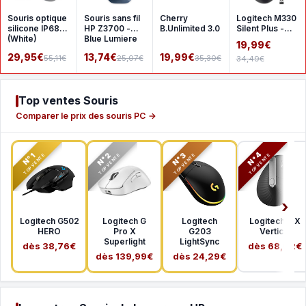
Souris optique
Souris sans fil
Cherry
Logitech M330
silicone IP68
HP Z3700 -
B.Unlimited 3.0
Silent Plus -
(White)
Blue Lumiere
Black
19,99€
29,95€
13,74€
19,99€
55,11€
25,07€
35,30€
34,49€
Top ventes Souris
Comparer le prix des souris PC →
N°2
N°3
N°4
N°1
TOP VENTE
TOP VENTE
TOP VENTE
TOP VENTE
Logitech G502
Logitech G
Logitech
Logitech MX
HERO
Pro X
G203
Vertical
Superlight
LightSync
dès 38,76€
dès 68,02€
dès 139,99€
dès 24,29€