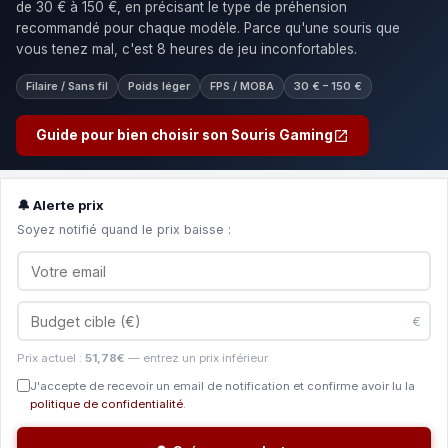
de 30 € à 150 €, en précisant le type de préhension
recommandé pour chaque modèle. Parce qu'une souris que
vous tenez mal, c'est 8 heures de jeu inconfortables.
Filaire / Sans fil
Poids léger
FPS / MOBA
30 € – 150 €
Guide pour bien choisir son Souris Gaming
🔔 Alerte prix
Soyez notifié quand le prix baisse :
€
Prix actuel :
51,78€
— entrez un prix inférieur
J'accepte de recevoir un email de notification et confirme avoir lu la
politique de confidentialité
.