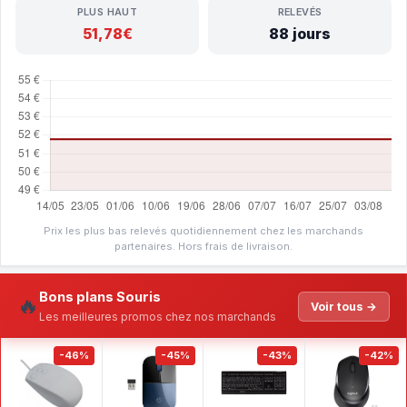
PLUS HAUT
RELEVÉS
51,78€
88 jours
Prix les plus bas relevés quotidiennement chez les marchands
partenaires. Hors frais de livraison.
Bons plans Souris
🔥
Voir tous →
Les meilleures promos chez nos marchands
-46%
-45%
-43%
-42%