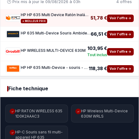
🕐 Prix mis à jour le 09/08/2026 à 03h
4 offres
HP HP 635 Multi Device Ratón Inalámbrico Negro
51,78 €
Voir l'offre →
⭐ MEILLEUR PRIX
HP 635 Multi-Device Souris Ambidextre RF sans Fil Bluetooth 1200 DPI
66,51 €
Voir l'offre →
103,95 €
HP WIRELESS MULTI-DEVICE 630M
Voir l'offre →
Tout inclus
HP HP 635 Multi-Device - souris - Bluetooth
118,38 €
Voir l'offre →
Fiche technique
HP RATON WIRELESS 635
HP Wireless Multi-Device
✓
✓
1D0K2AAAC3
630M WRLS
HP-C Souris sans fil multi-
✓
appareil HP 635