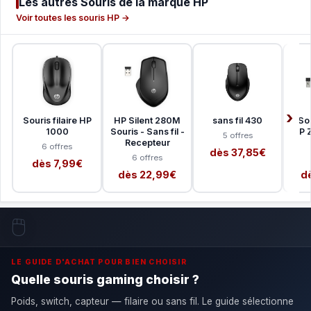
Les autres Souris de la marque HP
Voir toutes les souris HP →
Souris filaire HP
HP Silent 280M
sans fil 430
Sou
1000
Souris - Sans fil -
HP Z
5 offres
Recepteur
6 offres
dès 37,85€
6 offres
dès 7,99€
dès 22,99€
d
🖱️
LE GUIDE D'ACHAT POUR BIEN CHOISIR
Quelle souris gaming choisir ?
Poids, switch, capteur — filaire ou sans fil. Le guide sélectionne