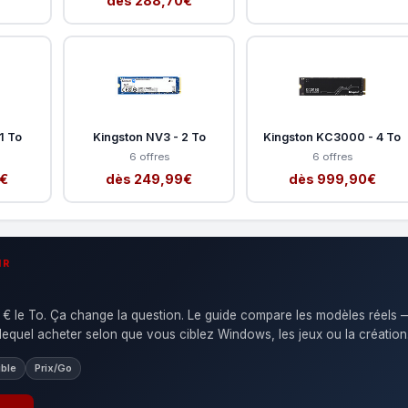
dès 288,70€
1 To
Kingston NV3 - 2 To
Kingston KC3000 - 4 To
6 offres
6 offres
0€
dès 249,99€
dès 999,90€
IR
€ le To. Ça change la question. Le guide compare les modèles réels 
 lequel acheter selon que vous ciblez Windows, les jeux ou la création
ble
Prix/Go