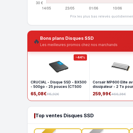
Prix les plus bas relevés quotidienne
Bons plans Disques SSD
🔥
Les meilleures promos chez nos marchands
-44%
CRUCIAL - Disque SSD - BX500
Corsair MP600 Elite a
- 500go - 25 pouces (CT500
dissipateur - 2 To pou
65,08€
259,99€
115,92€
466,38€
Top ventes Disques SSD