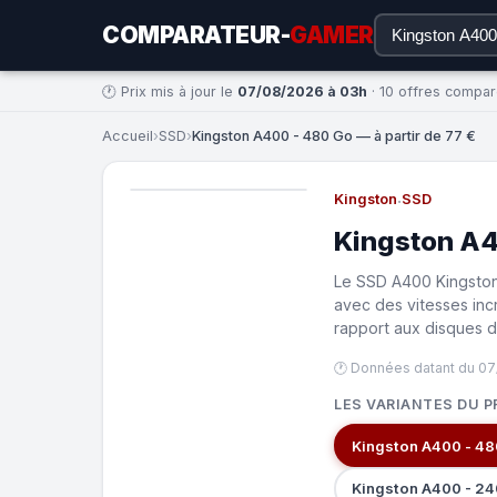
COMPARATEUR-
GAMER
🕐 Prix mis à jour le
07/08/2026 à 03h
· 10 offres compa
Accueil
›
SSD
›
Kingston A400 - 480 Go — à partir de 77 €
Kingston
·
SSD
Kingston A4
Le SSD A400 Kingston 
avec des vitesses inc
rapport aux disques d
🕐 Données datant du 0
LES VARIANTES DU P
Kingston A400 - 48
Kingston A400 - 2