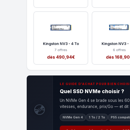
Kingston NV3 - 4 To
Kingston NV3 - 
7 offres
6 offres
dès 490,94€
dès 168,9
LE GUIDE D'ACHAT POUR BIEN CHOIS
Quel SSD NVMe choisir ?
Un NVMe Gen 4 se brade sous les 60 
💿
vitesses, endurance, prix/Go — et dit
NVMe Gen 4
1 To / 2 To
PS5 compati