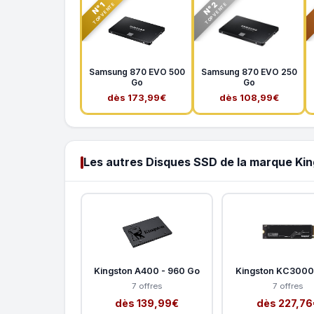
N°2
N°1
TOP VENTE
TOP VENTE
Samsung 870 EVO 500
Samsung 870 EVO 250
Go
Go
dès 173,99€
dès 108,99€
Les autres Disques SSD de la marque Ki
Kingston A400 - 960 Go
Kingston KC3000 
7 offres
7 offres
dès 139,99€
dès 227,76