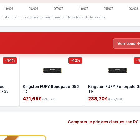
ment chez les marchands partenaires. Hors frais de livraison.
Voir tous 
-44%
-42%
-
vec
Kingston FURY Renegade G5 2
Kingston FURY Renegade G5
r PS5
To
To
421,69€
288,70€
726,80€
478,90€
Comparer le prix des disques ssd PC