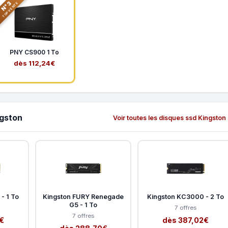
N°3
TOP VENTE
PNY CS900 1 To
dès 112,24€
ngston
Voir toutes les disques ssd Kingston
- 1 To
Kingston FURY Renegade
Kingston KC3000 - 2 To
G5 - 1 To
7 offres
7 offres
€
dès 387,02€