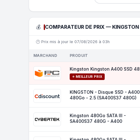
💰
COMPARATEUR DE PRIX — KINGSTON 
🕐 Prix mis à jour le 07/08/2026 à 03h
MARCHAND
PRODUIT
Kingston Kingston A400 SSD 4
⭐ MEILLEUR PRIX
KINGSTON - Disque SSD - A400
480Go - 2.5 (SA400S37 480G)
Kingston 480Go SATA III -
SA400S37 480G - A400
Kingston 480Go SATA III -