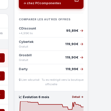
→ chez PCcomponentes
COMPARER LES AUTRES OFFRES
CDiscount
→
95,89€
es
+4,99€ liv.
Cybertek
→
119,90€
Gratuit
Grosbill
→
119,90€
→
Gratuit
→
Darty
119,99€
→
🔒 Lien sécurisé · Tu es redirigé vers la boutique
officielle
→
📈 Évolution 6 mois
Détail →