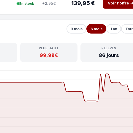
139,95 €
Voir l'offre 
+2,95€
En stock
3 mois
6 mois
1 an
Tou
PLUS HAUT
RELEVÉS
99,99€
86 jours