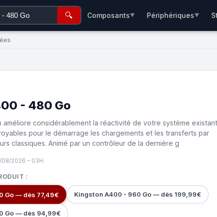
🔍
Composants
Périphériques
S
▼
▼
rées
00 - 480 Go
améliore considérablement la réactivité de votre système existan
royables pour le démarrage les chargements et les transferts par
urs classiques. Animé par un contrôleur de la dernière g
7/08/2026 – 03H
RODUIT :
Kingston A400 - 960 Go — dès 199,99€
0 Go — dès 77,49€
40 Go — dès 94,99€