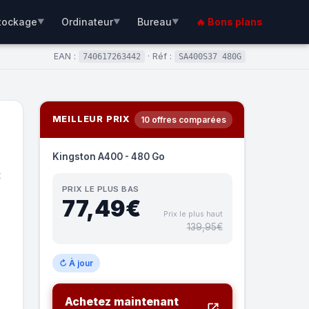
tockage
Ordinateur
Bureau
🔥 Bons plans
▼
▼
▼
EAN :
· Réf :
740617263442
SA400S37 480G
MEILLEUR PRIX
10 offres comparées
Kingston A400 - 480 Go
t
PRIX LE PLUS BAS
77,49€
Prix le plus haut
139,95€
↻ À jour
Achetez maintenant