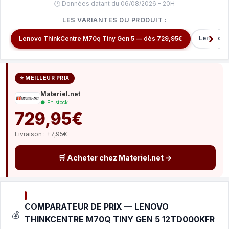
🕐 Données datant du 06/08/2026 – 20H
LES VARIANTES DU PRODUIT :
Lenovo P
Lenovo ThinkCentre M70q Tiny Gen 5 — dès 729,95€
⭐ MEILLEUR PRIX
Materiel.net
● En stock
729,95€
Livraison : +7,95€
🛒 Acheter chez Materiel.net →
COMPARATEUR DE PRIX — LENOVO
💰
THINKCENTRE M70Q TINY GEN 5 12TD000KFR