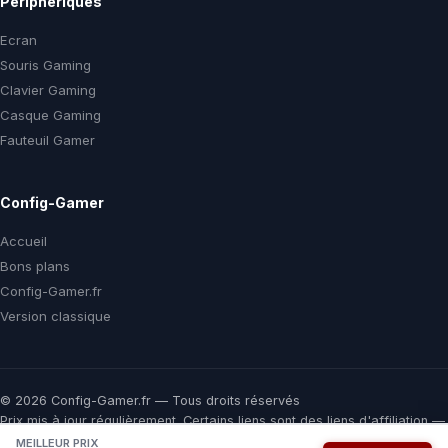
Périphériques
Ecran
Souris Gaming
Clavier Gaming
Casque Gaming
Fauteuil Gamer
Config-Gamer
Accueil
Bons plans
Config-Gamer.fr
Version classique
© 2026 Config-Gamer.fr — Tous droits réservés
Prix mis à jour régulièrement. Certains liens sont des liens d'affiliation —
vous payez le même prix chez le marchand, une commission nous aide
MEILLEUR PRIX