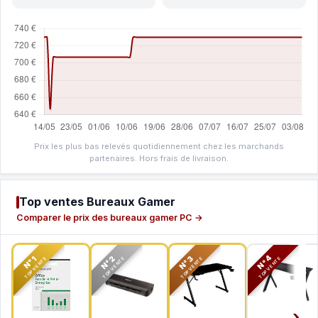
Prix les plus bas relevés quotidiennement chez les marchands
partenaires. Hors frais de livraison.
Top ventes Bureaux Gamer
Comparer le prix des bureaux gamer PC →
N°2
N°3
N°4
N°1
TOP VENTE
TOP VENTE
TOP VENTE
TOP VENTE