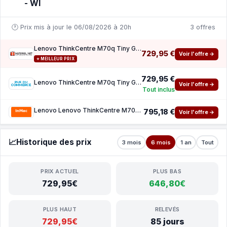
- WI
🕐 Prix mis à jour le 06/08/2026 à 20h
3 offres
Lenovo ThinkCentre M70q Tiny Gen 5 12TD000KFR - Windows 11 Pro
729,95 €
Voir l'offre →
⭐ MEILLEUR PRIX
729,95 €
Lenovo ThinkCentre M70q Tiny Gen 5 (12TD000KFR)
Voir l'offre →
Tout inclus
Lenovo Lenovo ThinkCentre M70q Gen 5 - minuscule Core i3 i3-14100T 2.7 GHz - 8 Go - SSD 25
795,18 €
Voir l'offre →
📈
Historique des prix
3 mois
6 mois
1 an
Tout
PRIX ACTUEL
PLUS BAS
729,95€
646,80€
PLUS HAUT
RELEVÉS
729,95€
85 jours