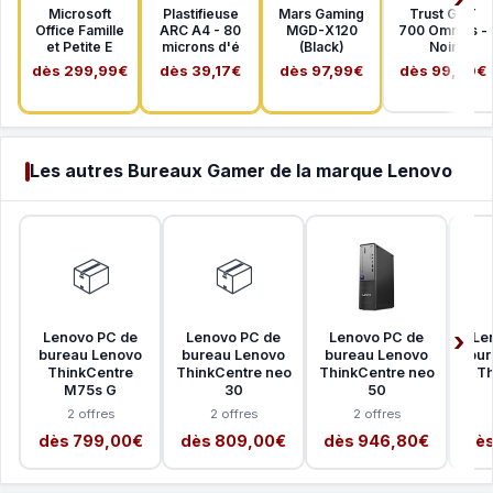
Microsoft
Plastifieuse
Mars Gaming
Trust GXT
Office Famille
ARC A4 - 80
MGD-X120
700 Omnius -
et Petite E
microns d'é
(Black)
Noir
dès 299,99€
dès 39,17€
dès 97,99€
dès 99,90€
Les autres Bureaux Gamer de la marque Lenovo
📦
📦
Lenovo PC de
Lenovo PC de
Lenovo PC de
Le
bureau Lenovo
bureau Lenovo
bureau Lenovo
bur
ThinkCentre
ThinkCentre neo
ThinkCentre neo
Th
M75s G
30
50
2 offres
2 offres
2 offres
dès 799,00€
dès 809,00€
dès 946,80€
dès