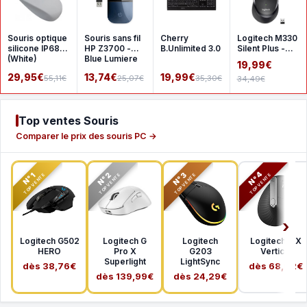
Souris optique
Souris sans fil
Cherry
Logitech M330
silicone IP68
HP Z3700 -
B.Unlimited 3.0
Silent Plus -
(White)
Blue Lumiere
Black
19,99€
29,95€
13,74€
19,99€
55,11€
25,07€
35,30€
34,49€
Top ventes Souris
Comparer le prix des souris PC →
N°2
N°3
N°4
N°1
TOP VENTE
TOP VENTE
TOP VENTE
TOP VENTE
Logitech G502
Logitech G
Logitech
Logitech MX
HERO
Pro X
G203
Vertical
Superlight
LightSync
dès 38,76€
dès 68,02€
dès 139,99€
dès 24,29€