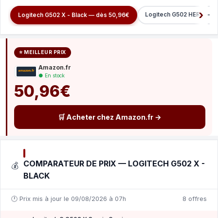
Logitech G502 HERO — d
Logitech G502 X - Black — dès 50,96€
⭐ MEILLEUR PRIX
Amazon.fr
● En stock
50,96€
🛒 Acheter chez Amazon.fr →
COMPARATEUR DE PRIX — LOGITECH G502 X -
💰
BLACK
🕐 Prix mis à jour le 09/08/2026 à 07h
8 offres