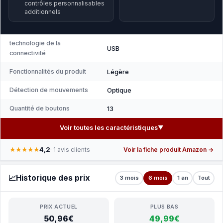
contrôles personnalisables
additionnels
technologie de la
USB
connectivité
Fonctionnalités du produit
Légère
Détection de mouvements
Optique
Quantité de boutons
13
Voir toutes les caractéristiques
▼
4,2
★★★★★
· 1 avis clients
Voir la fiche produit Amazon →
📈
Historique des prix
3 mois
6 mois
1 an
Tout
PRIX ACTUEL
PLUS BAS
50,96€
49,99€