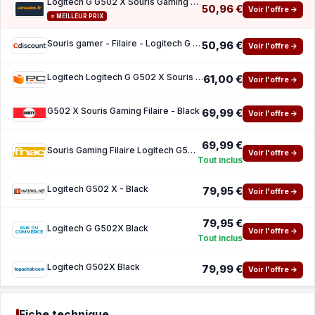
Logitech G G502 X Souris Gaming Filaire
50,96 €
Voir l'offre →
⭐ MEILLEUR PRIX
Souris gamer - Filaire - Logitech G - G502 X - Black
50,96 €
Voir l'offre →
Logitech Logitech G G502 X Souris Gaming Black 25600 DPI
61,00 €
Voir l'offre →
G502 X Souris Gaming Filaire - Black
69,99 €
Voir l'offre →
69,99 €
Souris Gaming Filaire Logitech G502 X pour Mac ou PC Black
Voir l'offre →
Tout inclus
Logitech G502 X - Black
79,95 €
Voir l'offre →
79,95 €
Logitech G G502X Black
Voir l'offre →
Tout inclus
Logitech G502X Black
79,99 €
Voir l'offre →
Fiche technique