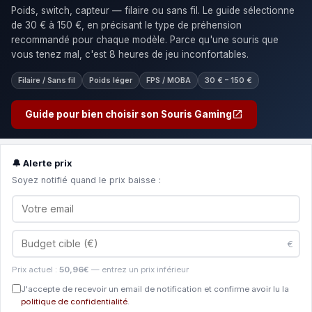
Poids, switch, capteur — filaire ou sans fil. Le guide sélectionne
de 30 € à 150 €, en précisant le type de préhension
recommandé pour chaque modèle. Parce qu'une souris que
vous tenez mal, c'est 8 heures de jeu inconfortables.
Filaire / Sans fil
Poids léger
FPS / MOBA
30 € – 150 €
Guide pour bien choisir son Souris Gaming
🔔 Alerte prix
Soyez notifié quand le prix baisse :
€
Prix actuel :
50,96€
— entrez un prix inférieur
J'accepte de recevoir un email de notification et confirme avoir lu la
politique de confidentialité
.