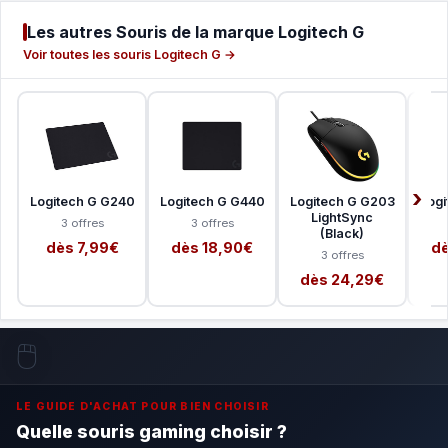
Les autres Souris de la marque Logitech G
Voir toutes les souris Logitech G →
Logitech G G240
Logitech G G440
Logitech G G203
Logi
LightSync
3 offres
3 offres
(Black)
dès 7,99€
dès 18,90€
dè
3 offres
dès 24,29€
🖱️
LE GUIDE D'ACHAT POUR BIEN CHOISIR
Quelle souris gaming choisir ?