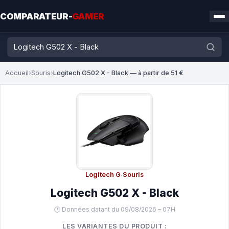
COMPARATEUR-
GAMER
Accueil
›
Souris
›
Logitech G502 X - Black — à partir de 51 €
Logitech G
·
Souris
Logitech G502 X - Black
🕐 Données datant du 09/08/2026 – 07H
LES VARIANTES DU PRODUIT :