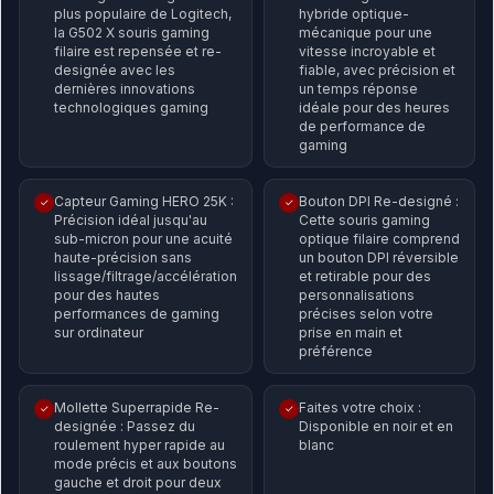
plus populaire de Logitech,
hybride optique-
la G502 X souris gaming
mécanique pour une
filaire est repensée et re-
vitesse incroyable et
designée avec les
fiable, avec précision et
dernières innovations
un temps réponse
technologiques gaming
idéale pour des heures
de performance de
gaming
Capteur Gaming HERO 25K :
Bouton DPI Re-designé :
✓
✓
Précision idéal jusqu'au
Cette souris gaming
sub-micron pour une acuité
optique filaire comprend
haute-précision sans
un bouton DPI réversible
lissage/filtrage/accélération
et retirable pour des
pour des hautes
personnalisations
performances de gaming
précises selon votre
sur ordinateur
prise en main et
préférence
Mollette Superrapide Re-
Faites votre choix :
✓
✓
designée : Passez du
Disponible en noir et en
roulement hyper rapide au
blanc
mode précis et aux boutons
gauche et droit pour deux