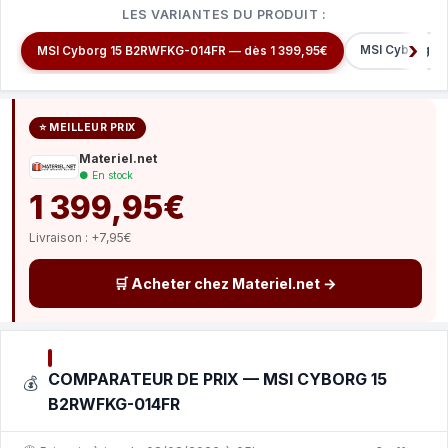
LES VARIANTES DU PRODUIT :
MSI Cyborg 1
MSI Cyborg 15 B2RWFKG-014FR — dès 1 399,95€
⭐ MEILLEUR PRIX
Materiel.net
● En stock
1 399,95€
Livraison : +7,95€
🛒 Acheter chez Materiel.net →
COMPARATEUR DE PRIX — MSI CYBORG 15
💰
B2RWFKG-014FR