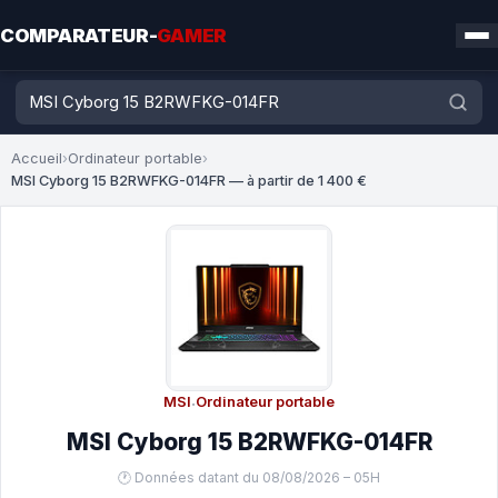
COMPARATEUR-
GAMER
Accueil
›
Ordinateur portable
›
MSI Cyborg 15 B2RWFKG-014FR — à partir de 1 400 €
MSI
·
Ordinateur portable
MSI Cyborg 15 B2RWFKG-014FR
🕐 Données datant du 08/08/2026 – 05H