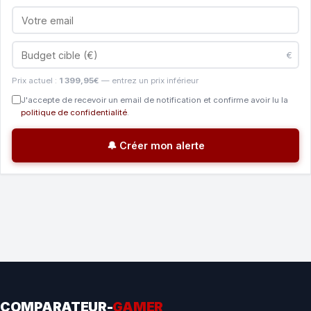
€
Prix actuel :
1 399,95€
— entrez un prix inférieur
J'accepte de recevoir un email de notification et confirme avoir lu la
politique de confidentialité
.
🔔 Créer mon alerte
COMPARATEUR-
GAMER