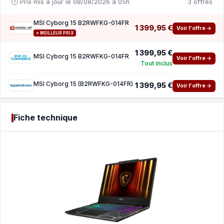
🕐 Prix mis à jour le 08/08/2026 à 05h
3 offres
MSI Cyborg 15 B2RWFKG-014FR
1 399,95 €
Voir l'offre →
⭐ MEILLEUR PRIX
1 399,95 €
MSI Cyborg 15 B2RWFKG-014FR
Voir l'offre →
Tout inclus
MSI Cyborg 15 (B2RWFKG-014FR)
1 399,95 €
Voir l'offre →
Fiche technique