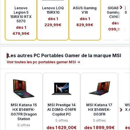
Lenovo
Lenovo LOQ
ASUS Gaming
GIGABYTE
Legion 5
15IRX10
V16
Gaming A16
15IRX10 RTX
CVHI3FR
dès 1
dès 1
5070
dès 1
229,99€
829,99€
dès 1
099,99€
479,99€
Les autres PC Portables Gamer de la marque MSI
Voir toutes les pc portables gamer MSI →
MSI Katana 15
MSI Prestige 14
MSI Katana 17
MS
HX B14WFK-
AI D3MG-016FR
HX B14WEK-
HX 
007FR Dragon
Copilot PC
003FR
Station
5 offres
5 offres
6 offres
dès 1 629,00€
dès 1 899,99€
dès