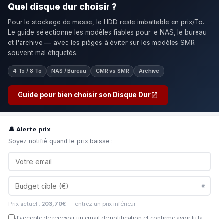
Quel disque dur choisir ?
Pour le stockage de masse, le HDD reste imbattable en prix/To.
Le guide sélectionne les modèles fiables pour le NAS, le bureau
et l'archive — avec les pièges à éviter sur les modèles SMR
souvent mal étiquetés.
4 To / 8 To
NAS / Bureau
CMR vs SMR
Archive
Guide pour bien choisir son Disque Dur
🔔 Alerte prix
Soyez notifié quand le prix baisse :
€
Prix actuel :
203,70€
— entrez un prix inférieur
J'accepte de recevoir un email de notification et confirme avoir lu la