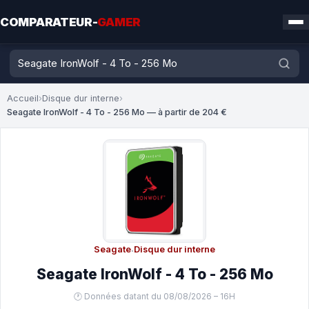
COMPARATEUR-
GAMER
Accueil
›
Disque dur interne
›
Seagate IronWolf - 4 To - 256 Mo — à partir de 204 €
Seagate
·
Disque dur interne
Seagate IronWolf - 4 To - 256 Mo
🕐 Données datant du 08/08/2026 – 16H