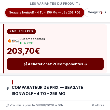
LES VARIANTES DU PRODUIT :
Seagate IronW
Seagate IronWolf - 4 To - 256 Mo — dès 203,70€
⭐ MEILLEUR PRIX
PCcomponentes
● En stock
203,70€
🛒 Acheter chez PCcomponentes →
COMPARATEUR DE PRIX — SEAGATE
💰
IRONWOLF - 4 TO - 256 MO
🕐 Prix mis à jour le 08/08/2026 à 16h
6 offres