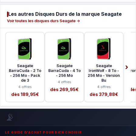
Les autres Disques Durs de la marque Seagate
Voir toutes les disques durs Seagate →
Seagate
Seagate
Seagate
BarraCuda - 2 To
BarraCuda - 4 To
IronWolf - 8 To -
Iro
- 256 Mo - Pack
- 256 Mo
256 Mo - Version
de 3
Bu
4 offres
4 offres
4 offres
dès 269,95€
dè
dès 189,95€
dès 379,88€
📡
LE GUIDE D'ACHAT POUR BIEN CHOISIR