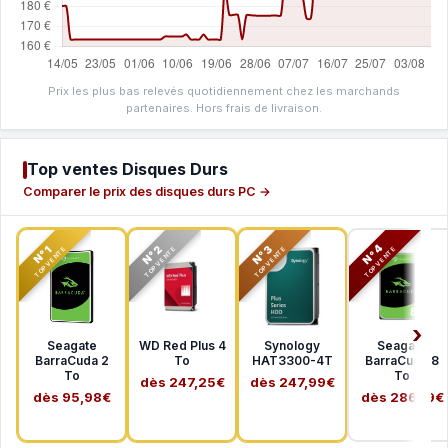
Prix les plus bas relevés quotidiennement chez les marchands
partenaires. Hors frais de livraison.
Top ventes Disques Durs
Comparer le prix des disques durs PC →
N°2
N°3
N°4
N°1
TOP VENTE
TOP VENTE
TOP VENTE
TOP VENTE
Seagate
WD Red Plus 4
Synology
Seagate
BarraCuda 2
To
HAT3300-4T
BarraCuda 8
To
To
dès 247,25€
dès 247,99€
dès 95,98€
dès 286,19€