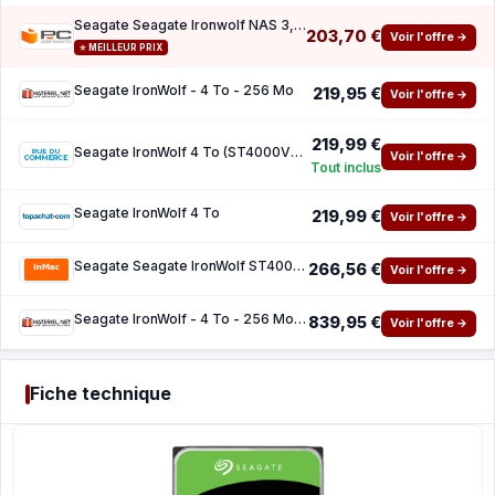
Seagate Seagate Ironwolf NAS 3,5 4 To SATA 3
203,70 €
Voir l'offre →
⭐ MEILLEUR PRIX
Seagate IronWolf - 4 To - 256 Mo
219,95 €
Voir l'offre →
219,99 €
Seagate IronWolf 4 To (ST4000VN006)
Voir l'offre →
Tout inclus
Seagate IronWolf 4 To
219,99 €
Voir l'offre →
Seagate Seagate IronWolf ST4000VN006 - disque dur - 4 To - SATA 6Gb s
266,56 €
Voir l'offre →
Seagate IronWolf - 4 To - 256 Mo - Pack de 4
839,95 €
Voir l'offre →
Fiche technique