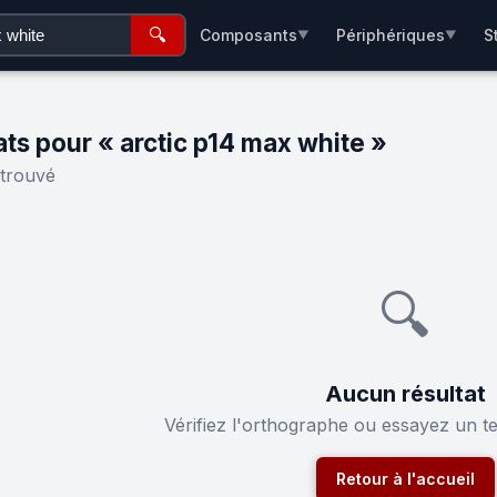
🔍
Composants
Périphériques
S
▼
▼
ats pour « arctic p14 max white »
 trouvé
🔍
Aucun résultat
Vérifiez l'orthographe ou essayez un t
Retour à l'accueil