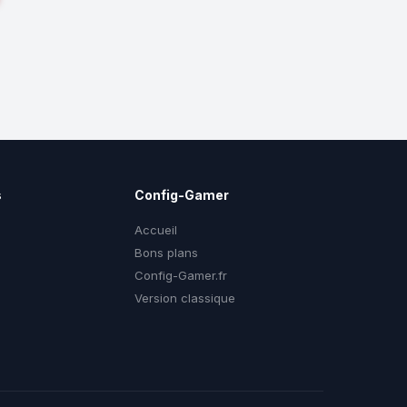
s
Config-Gamer
Accueil
Bons plans
Config-Gamer.fr
g
Version classique