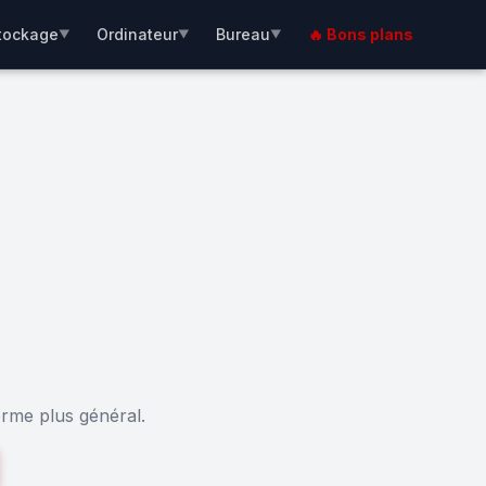
tockage
Ordinateur
Bureau
🔥 Bons plans
▼
▼
▼
erme plus général.