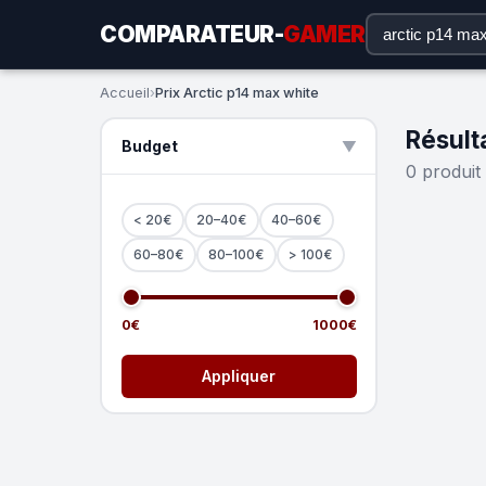
COMPARATEUR-
GAMER
Accueil
›
Prix Arctic p14 max white
Résult
Budget
▲
0 produit
< 20€
20–40€
40–60€
60–80€
80–100€
> 100€
0€
1000€
Appliquer