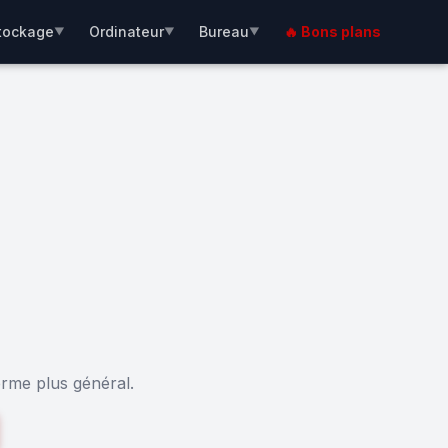
tockage
Ordinateur
Bureau
🔥 Bons plans
▼
▼
▼
erme plus général.