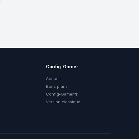
s
Config-Gamer
Accueil
Bons plans
Config-Gamer.fr
g
Version classique