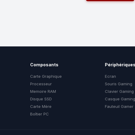
Composants
Périphérique
Carte Graphique
Ecran
Processeur
Souris Gaming
Memoire RAM
Clavier Gaming
Disque SSD
Casque Gamin
Carte Mère
Fauteuil Gamer
Boîtier PC