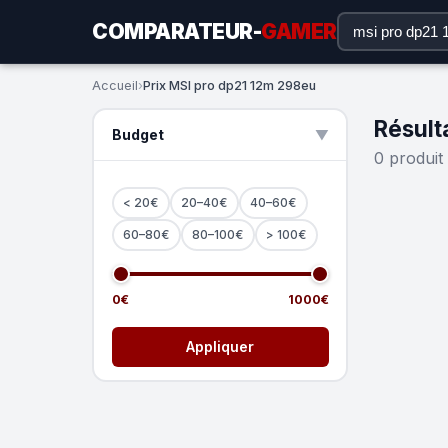
COMPARATEUR-
GAMER
Accueil
›
Prix MSI pro dp21 12m 298eu
Résult
Budget
▲
0 produit
< 20€
20–40€
40–60€
60–80€
80–100€
> 100€
0€
1000€
Appliquer