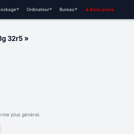
tockage
Ordinateur
Bureau
🔥 Bons plans
▼
▼
▼
8g 32r5 »
erme plus général.