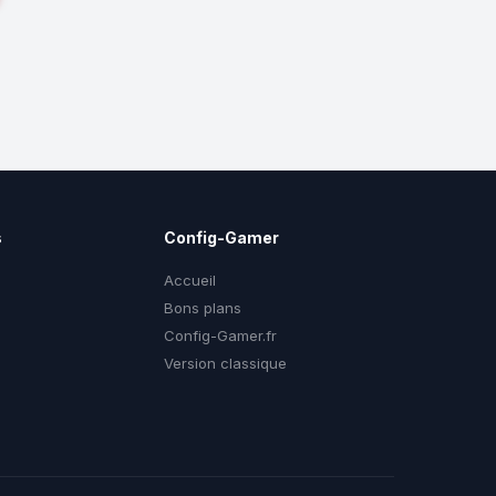
s
Config-Gamer
Accueil
Bons plans
Config-Gamer.fr
g
Version classique