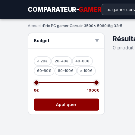
COMPARATEUR-
GAMER
Accueil
›
Prix PC gamer Corsair 3500x 5060t8g 32r5
Résult
Budget
▲
0 produit
< 20€
20–40€
40–60€
60–80€
80–100€
> 100€
0€
1000€
Appliquer