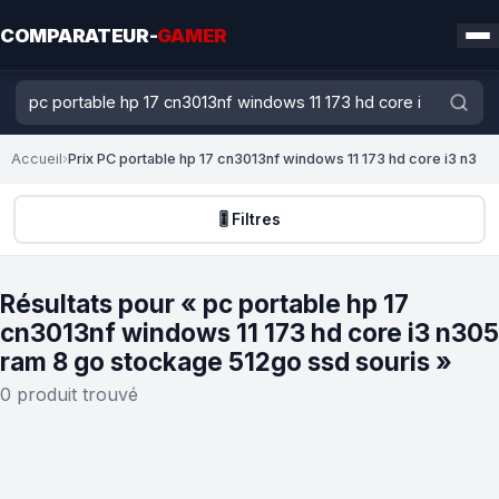
COMPARATEUR-
GAMER
Accueil
›
Prix PC portable hp 17 cn3013nf windows 11 173 hd core i3 n3
🎚️ Filtres
Résultats pour « pc portable hp 17
cn3013nf windows 11 173 hd core i3 n305
ram 8 go stockage 512go ssd souris »
0 produit trouvé