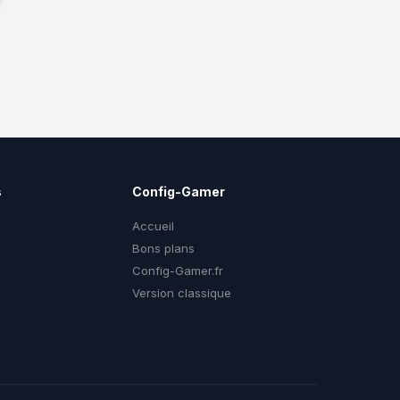
s
Config-Gamer
Accueil
Bons plans
Config-Gamer.fr
g
Version classique