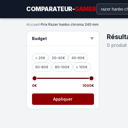
COMPARATEUR-
GAMER
Accueil
›
Prix Razer hanbo chroma 240 mm
Résult
Budget
▲
0 produit
< 20€
20–40€
40–60€
60–80€
80–100€
> 100€
0€
1000€
Appliquer