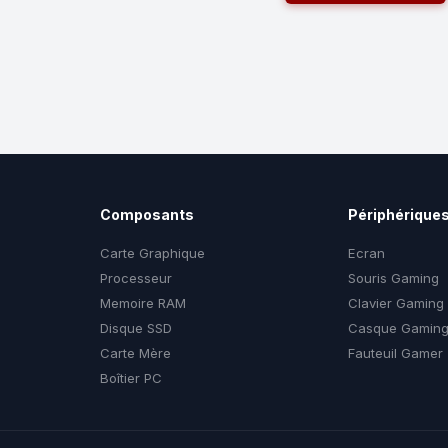
Composants
Périphérique
Carte Graphique
Ecran
Processeur
Souris Gaming
Memoire RAM
Clavier Gaming
Disque SSD
Casque Gamin
Carte Mère
Fauteuil Gamer
Boîtier PC