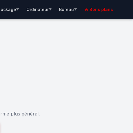
tockage
Ordinateur
Bureau
🔥 Bons plans
▼
▼
▼
erme plus général.