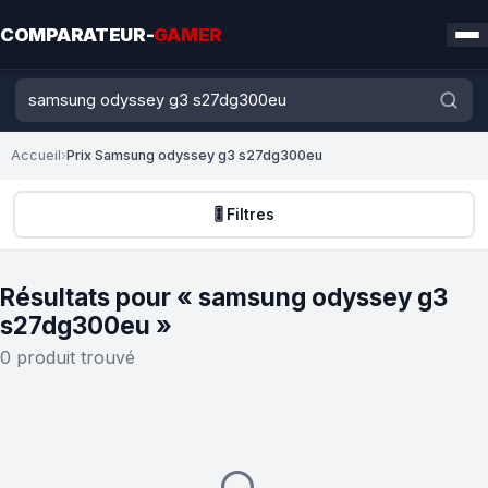
COMPARATEUR-
GAMER
Accueil
›
Prix Samsung odyssey g3 s27dg300eu
🎚️ Filtres
Résultats pour « samsung odyssey g3
s27dg300eu »
0 produit trouvé