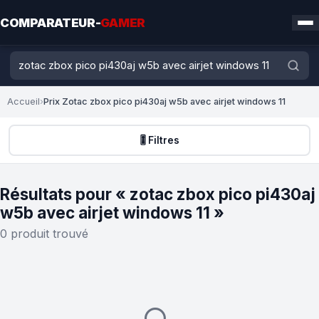
COMPARATEUR-
GAMER
Accueil
›
Prix Zotac zbox pico pi430aj w5b avec airjet windows 11
🎚️ Filtres
Résultats pour « zotac zbox pico pi430aj
w5b avec airjet windows 11 »
0 produit trouvé