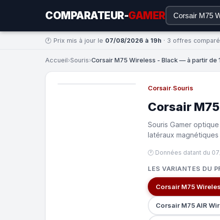
COMPARATEUR-
GAMER
🕐 Prix mis à jour le
07/08/2026 à 19h
· 3 offres compar
Accueil
›
Souris
›
Corsair M75 Wireless - Black — à partir de 
Corsair
·
Souris
Corsair M75
Souris Gamer optique 
latéraux magnétiques 
🕐 Données datant du 07
LES VARIANTES DU P
Corsair M75 Wireles
Corsair M75 AIR Wi