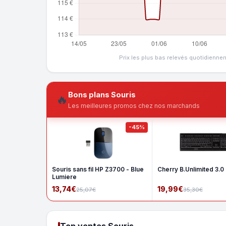
Prix les plus bas relevés quotidienne
Bons plans Souris
🔥
Les meilleures promos chez nos marchands
-45%
Souris sans fil HP Z3700 - Blue
Cherry B.Unlimited 3.0
Lumiere
13,74€
19,99€
25,07€
35,30€