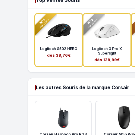
Top ventes Souris
N°2
N°1
TOP VENTE
TOP VENTE
Logitech G502 HERO
Logitech G Pro X
Superlight
dès 38,76€
dès 139,99€
Les autres Souris de la marque Corsair
Corsair Harpoon Pro RGB
Corsair M55 Wir