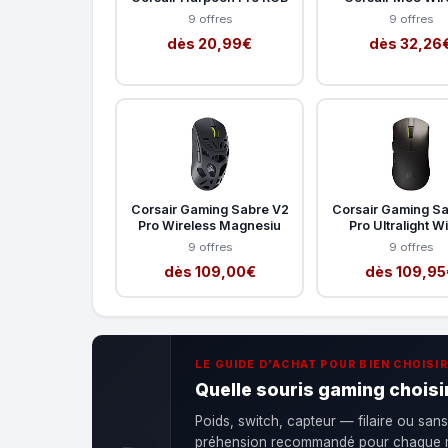
9 offres
9 offres
dès 20,99€
dès 32,26
Corsair Gaming Sabre V2
Corsair Gaming S
Pro Wireless Magnesiu
Pro Ultralight W
9 offres
9 offres
dès 109,00€
dès 109,95
LE GUIDE D'ACHAT POUR BIEN CHOISIR
Quelle souris gaming choisir
Poids, switch, capteur — filaire ou sans
préhension recommandé pour chaque mo