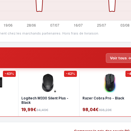
ment chez les marchands partenaires. Hors frais de livraison.
Voir tous 
-43%
-42%
-
Logitech M330 Silent Plus -
Razer Cobra Pro - Black
Black
19,99€
98,04€
34,49€
168,23€