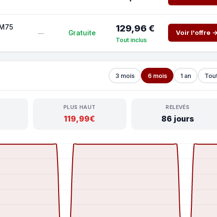
 M75
129,96 €
Voir l'offre 
Gratuite
—
Tout inclus
3 mois
6 mois
1 an
Tou
PLUS HAUT
RELEVÉS
119,99€
86 jours