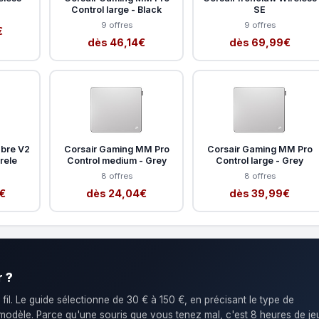
Control large - Black
SE
9 offres
9 offres
€
dès 46,14€
dès 69,99€
abre V2
Corsair Gaming MM Pro
Corsair Gaming MM Pro
irele
Control medium - Grey
Control large - Grey
8 offres
8 offres
€
dès 24,04€
dès 39,99€
 ?
 fil. Le guide sélectionne de 30 € à 150 €, en précisant le type de
dèle. Parce qu'une souris que vous tenez mal, c'est 8 heures de je