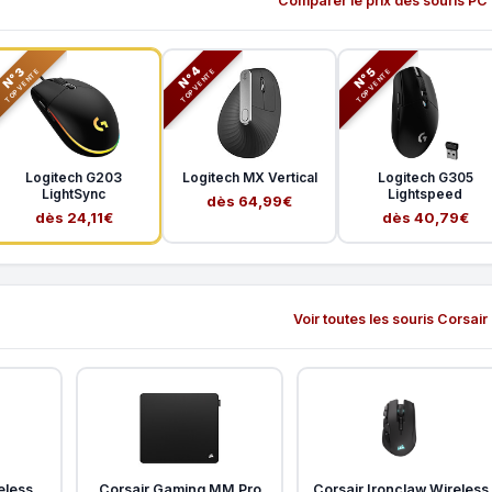
Comparer le prix des souris PC
N°3
N°5
N°4
TOP VENTE
TOP VENTE
TOP VENTE
Logitech G203
Logitech MX Vertical
Logitech G305
LightSync
Lightspeed
dès 64,99€
dès 24,11€
dès 40,79€
Voir toutes les souris Corsair
eless
Corsair Gaming MM Pro
Corsair Ironclaw Wireless