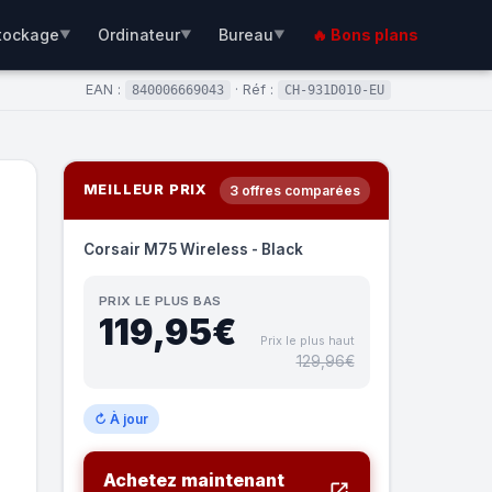
tockage
Ordinateur
Bureau
🔥 Bons plans
▼
▼
▼
EAN :
· Réf :
840006669043
CH-931D010-EU
MEILLEUR PRIX
3 offres comparées
Corsair M75 Wireless - Black
PRIX LE PLUS BAS
119,95€
Prix le plus haut
129,96€
↻ À jour
Achetez maintenant