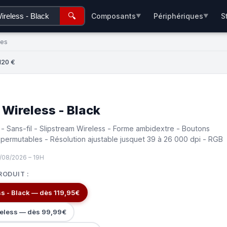
🔍
Composants
Périphériques
S
▼
▼
ées
120 €
 Wireless - Black
- Sans-fil - Slipstream Wireless - Forme ambidextre - Boutons
permutables - Résolution ajustable jusquet 39 à 26 000 dpi - RGB
/08/2026 – 19H
RODUIT :
s - Black — dès 119,95€
reless — dès 99,99€