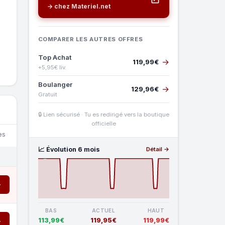
→ chez Materiel.net
COMPARER LES AUTRES OFFRES
Top Achat
→
119,99€
+5,95€ liv.
Boulanger
→
129,96€
Gratuit
🔒 Lien sécurisé · Tu es redirigé vers la boutique
officielle
es
📈 Évolution 6 mois
Détail →
→
BAS
ACTUEL
HAUT
113,99€
119,95€
119,99€
→