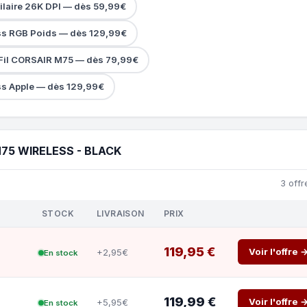
Filaire 26K DPI — dès 59,99€
ss RGB Poids — dès 129,99€
Fil CORSAIR M75 — dès 79,99€
ss Apple — dès 129,99€
75 WIRELESS - BLACK
3 offr
STOCK
LIVRAISON
PRIX
119,95 €
Voir l'offre 
+2,95€
En stock
119,99 €
Voir l'offre 
+5,95€
En stock