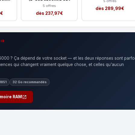
5 offres
5 offres
dès 289,99€
9€
dès 237,97€
IR
00 ? Ça dépend de votre socket — et les deux réponses sont parfo
quences qui changent vraiment quelque chose, et celles qu'aucun
1851
32 Go recommandés
emoire RAM