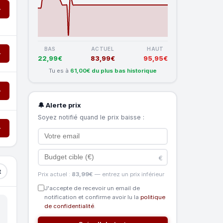
→
BAS
ACTUEL
HAUT
→
22,99€
83,99€
95,95€
Tu es à
61,00€ du plus bas historique
→
🔔 Alerte prix
Soyez notifié quand le prix baisse :
→
€
t
Prix actuel :
83,99€
— entrez un prix inférieur
J'accepte de recevoir un email de
notification et confirme avoir lu la
politique
de confidentialité
.