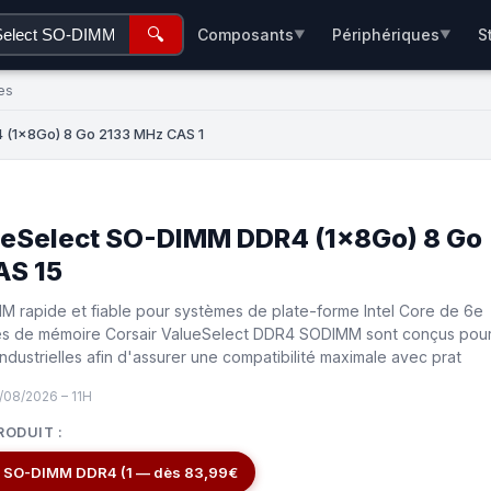
🔍
Composants
Périphériques
S
▼
▼
es
 (1x8Go) 8 Go 2133 MHz CAS 1
ueSelect SO-DIMM DDR4 (1x8Go) 8 Go
AS 15
rapide et fiable pour systèmes de plate-forme Intel Core de 6e
es de mémoire Corsair ValueSelect DDR4 SODIMM sont conçus pou
ndustrielles afin d'assurer une compatibilité maximale avec prat
/08/2026 – 11H
RODUIT :
t SO-DIMM DDR4 (1 — dès 83,99€