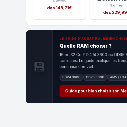
5 offres
5 offres
dès 148,71€
dès 229,9
LE GUIDE D'ACHAT POUR BIEN CHOIS
Quelle RAM choisir ?
16 ou 32 Go ? DDR4 3600 ou DDR5 60
correctes. Le guide explique les fré
💾
benchmark ne voit.
DDR4 3600
DDR5 6000
AM5 / LGA
Guide pour bien choisir son M