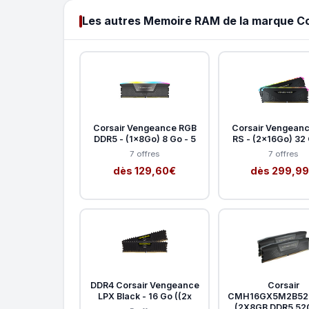
Les autres Memoire RAM de la marque Co
Corsair Vengeance RGB
Corsair Vengean
DDR5 - (1x8Go) 8 Go - 5
RS - (2x16Go) 32 
7 offres
7 offres
dès 129,60€
dès 299,9
DDR4 Corsair Vengeance
Corsair
LPX Black - 16 Go ((2x
CMH16GX5M2B52
(2X8GB DDR5 5