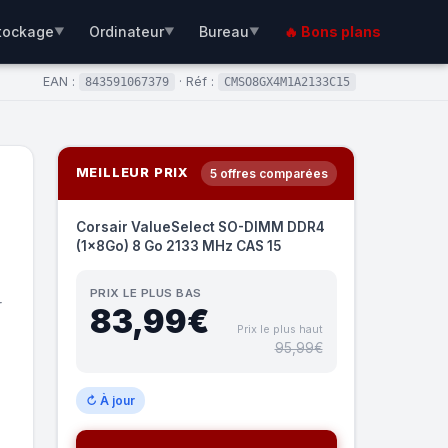
tockage
Ordinateur
Bureau
🔥 Bons plans
▼
▼
▼
EAN :
· Réf :
843591067379
CMSO8GX4M1A2133C15
MEILLEUR PRIX
5 offres comparées
Corsair ValueSelect SO-DIMM DDR4
(1x8Go) 8 Go 2133 MHz CAS 15
PRIX LE PLUS BAS
r
83,99€
Prix le plus haut
95,99€
↻ À jour