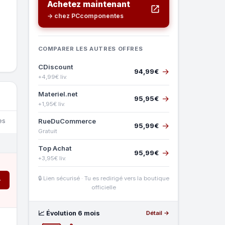
Achetez maintenant
→ chez PCcomponentes
COMPARER LES AUTRES OFFRES
CDiscount
→
94,99€
+4,99€ liv.
Materiel.net
→
95,95€
+1,95€ liv.
RueDuCommerce
es
→
95,99€
Gratuit
Top Achat
→
95,99€
+3,95€ liv.
🔒 Lien sécurisé · Tu es redirigé vers la boutique
→
officielle
📈 Évolution 6 mois
Détail →