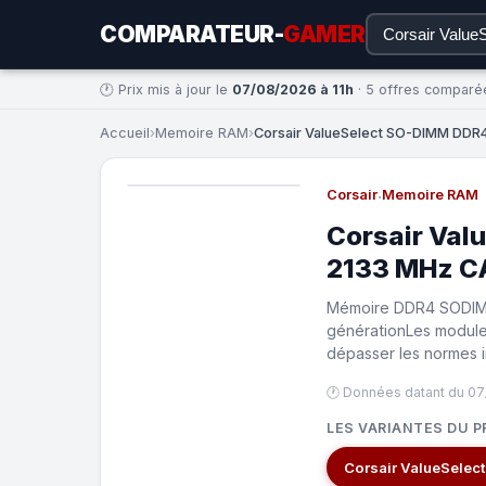
COMPARATEUR-
GAMER
🕐 Prix mis à jour le
07/08/2026 à 11h
· 5 offres comparé
Accueil
›
Memoire RAM
›
Corsair ValueSelect SO-DIMM DDR4
Corsair
·
Memoire RAM
Corsair Val
2133 MHz C
Mémoire DDR4 SODIMM 
générationLes modul
dépasser les normes i
🕐 Données datant du 07
LES VARIANTES DU P
Corsair ValueSelec