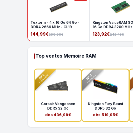
Textorm - 4 x 16 Go 64 Go -
Kingston ValueRAM S
DDR4 2666 MHz - CL19
16 Go DDR4 3200 MHz
1Rx8
144,99€
123,92€
299,96€
242,45€
Top ventes Memoire RAM
N°2
N°1
TOP VENTE
TOP VENTE
Corsair Vengeance
Kingston Fury Beast
DDR5 32 Go
DDR5 32 Go
dès 436,99€
dès 519,95€