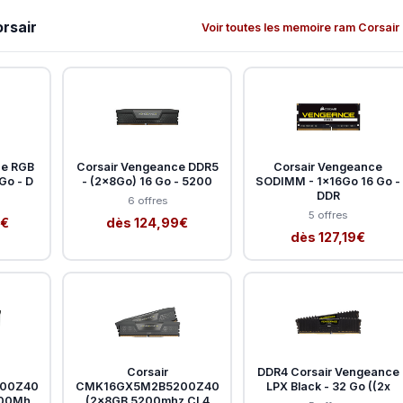
rsair
Voir toutes les memoire ram Corsair
ce RGB
Corsair Vengeance DDR5
Corsair Vengeance
Go - D
- (2x8Go) 16 Go - 5200
SODIMM - 1x16Go 16 Go -
DDR
6 offres
5 offres
9€
dès 124,99€
dès 127,19€
Corsair
DDR4 Corsair Vengeance
00Z40
CMK16GX5M2B5200Z40
LPX Black - 32 Go ((2x
200Mh
(2x8GB 5200mhz CL4