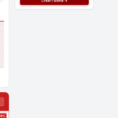
Créer l'alerte →
→
44%