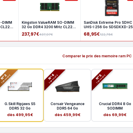
O-DIMM
Kingston ValueRAM SO-DIMM
SanDisk Extreme Pro SDHC
 CL22
32 Go DDR4 3200 MHz CL22
UHS-I 256 Go SDSDXXD-2
2Rx8
GN4I
237,97€
68,95€
437,97€
122,78€
Comparer le prix des memoire ram PC
N°3
N°5
N°4
TOP VENTE
TOP VENTE
TOP VENTE
G.Skill Ripjaws S5
Corsair Vengeance
Crucial DDR4 8 Go
DDR5 32 Go
DDR5 64 Go
SODIMM
dès 499,95€
dès 459,99€
dès 69,99€