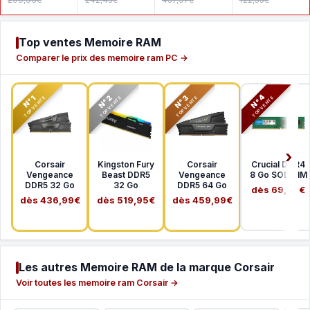
299,96€
242,45€
437,97€
122,53€
MHz CL22
MHz CL22
SDSDXXD-
1Rx8
2Rx8
256G-GN4I
Top ventes Memoire RAM
Comparer le prix des memoire ram PC →
N°2
N°3
N°4
N°1
TOP VENTE
TOP VENTE
TOP VENTE
TOP VENTE
Corsair
Kingston Fury
Corsair
Crucial DDR4
Vengeance
Beast DDR5
Vengeance
8 Go SODIMM
DDR5 32 Go
32 Go
DDR5 64 Go
dès 69,99€
dès 436,99€
dès 519,95€
dès 459,99€
Les autres Memoire RAM de la marque Corsair
Voir toutes les memoire ram Corsair →