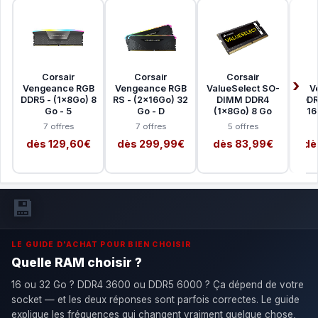
Corsair
Corsair
Corsair
Vengeance RGB
Vengeance RGB
ValueSelect SO-
V
DDR5 - (1x8Go) 8
RS - (2x16Go) 32
DIMM DDR4
DDR
Go - 5
Go - D
(1x8Go) 8 Go
16
7 offres
7 offres
5 offres
dès 129,60€
dès 299,99€
dès 83,99€
dè
💾
LE GUIDE D'ACHAT POUR BIEN CHOISIR
Quelle RAM choisir ?
16 ou 32 Go ? DDR4 3600 ou DDR5 6000 ? Ça dépend de votre
socket — et les deux réponses sont parfois correctes. Le guide
explique les fréquences qui changent vraiment quelque chose,