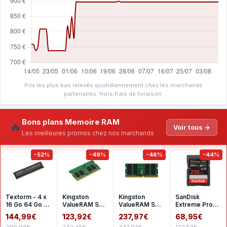
Prix les plus bas relevés quotidiennement chez les marchands
partenaires. Hors frais de livraison.
Bons plans Memoire RAM
🔥
Voir tous →
Les meilleures promos chez nos marchands
-52%
-49%
-46%
-44%
Textorm - 4 x
Kingston
Kingston
SanDisk
16 Go 64 Go -
ValueRAM SO-
ValueRAM SO-
Extreme Pro
DDR4 2666
DIMM 16 Go
DIMM 32 Go
SDHC UHS-I
144,99€
123,92€
237,97€
68,95€
MHz - CL19
DDR4 3200
DDR4 3200
256 Go