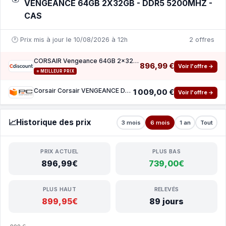
VENGEANCE 64GB 2X32GB - DDR5 5200MHZ -
CAS
🕐 Prix mis à jour le 10/08/2026 à 12h
2 offres
CORSAIR Vengeance 64GB 2x32GB - DDR5 5200MHz - CAS40 - Black (CMK64GX5M2B5200C40)
896,99 €
Voir l'offre →
⭐ MEILLEUR PRIX
Corsair Corsair VENGEANCE DDR5 5200MHz 64Go 2x32Go CL40
1 009,00 €
Voir l'offre →
📈
Historique des prix
3 mois
6 mois
1 an
Tout
PRIX ACTUEL
PLUS BAS
896,99€
739,00€
PLUS HAUT
RELEVÉS
899,95€
89 jours