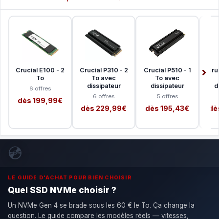
Crucial E100 - 2
Crucial P310 - 2
Crucial P510 - 1
Cruc
To
To avec
To avec
dissipateur
dissipateur
d
6 offres
6 offres
5 offres
dès 199,99€
dès 229,99€
dès 195,43€
dè
💿
LE GUIDE D'ACHAT POUR BIEN CHOISIR
Quel SSD NVMe choisir ?
Un NVMe Gen 4 se brade sous les 60 € le To. Ça change la
question. Le guide compare les modèles réels — vitesses,