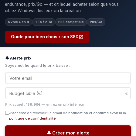
endurance, prix/Go — et dit lequel acheter selon que vous
ciblez Windows, les jeux ou la création.
NVMe Gen 4
1 To / 2 To
PS5 compatible
Prix/Go
Guide pour bien choisir son SSD
🔔 Alerte prix
Soyez notifié quand le prix baisse :
€
Prix actuel :
189,99€
— entrez un prix inférieur
J'accepte de recevoir un email de notification et confirme avoir lu la
politique de confidentialité
.
🔔 Créer mon alerte