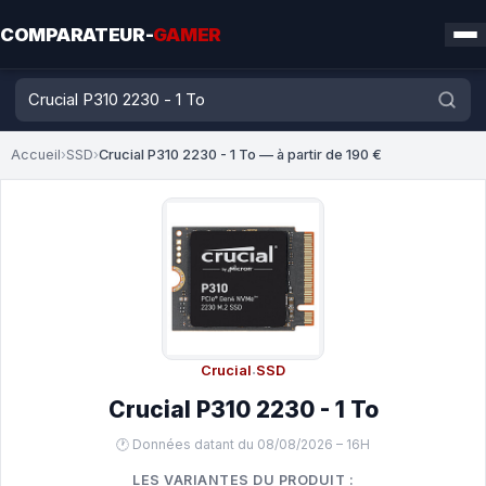
COMPARATEUR-
GAMER
Accueil
›
SSD
›
Crucial P310 2230 - 1 To — à partir de 190 €
Crucial
·
SSD
Crucial P310 2230 - 1 To
🕐 Données datant du 08/08/2026 – 16H
LES VARIANTES DU PRODUIT :