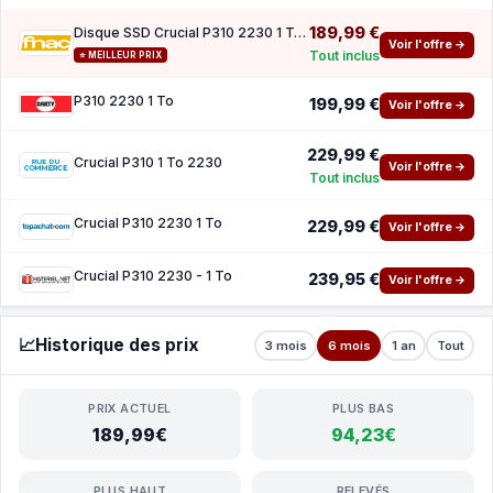
189,99 €
Disque SSD Crucial P310 2230 1 To Black
Voir l'offre →
Tout inclus
⭐ MEILLEUR PRIX
P310 2230 1 To
199,99 €
Voir l'offre →
229,99 €
Crucial P310 1 To 2230
Voir l'offre →
Tout inclus
Crucial P310 2230 1 To
229,99 €
Voir l'offre →
Crucial P310 2230 - 1 To
239,95 €
Voir l'offre →
📈
Historique des prix
3 mois
6 mois
1 an
Tout
PRIX ACTUEL
PLUS BAS
189,99€
94,23€
PLUS HAUT
RELEVÉS