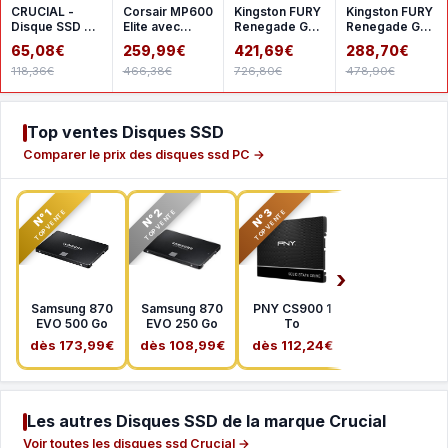
CRUCIAL -
Corsair MP600
Kingston FURY
Kingston FURY
Disque SSD -
Elite avec
Renegade G5
Renegade G5 -
BX500 -
dissipateur - 2
2 To
1 To
65,08€
259,99€
421,69€
288,70€
500go - 25
To pour PS5
118,36€
466,38€
726,80€
478,90€
pouces
(CT500
Top ventes Disques SSD
Comparer le prix des disques ssd PC →
N°2
N°3
N°1
TOP VENTE
TOP VENTE
TOP VENTE
Samsung 870
Samsung 870
PNY CS900 1
EVO 500 Go
EVO 250 Go
To
dès 173,99€
dès 108,99€
dès 112,24€
Les autres Disques SSD de la marque Crucial
Voir toutes les disques ssd Crucial →