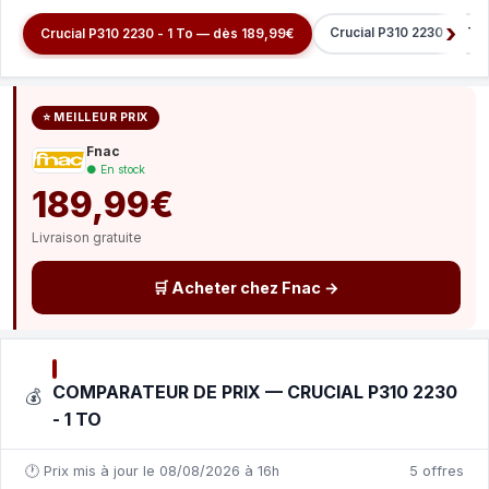
Crucial P310 2230 - 2 T
Crucial P310 2230 - 1 To — dès 189,99€
⭐ MEILLEUR PRIX
Fnac
● En stock
189,99€
Livraison gratuite
🛒 Acheter chez Fnac →
COMPARATEUR DE PRIX — CRUCIAL P310 2230
💰
- 1 TO
🕐 Prix mis à jour le 08/08/2026 à 16h
5 offres