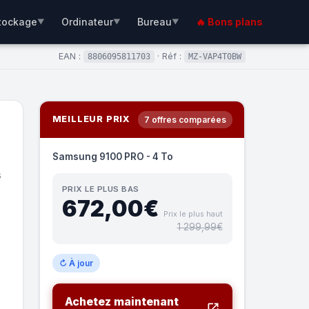
tockage
Ordinateur
Bureau
🔥 Bons plans
▼
▼
▼
EAN :
· Réf :
8806095811703
MZ-VAP4T0BW
MEILLEUR PRIX
7 offres comparées
Samsung 9100 PRO - 4 To
s
PRIX LE PLUS BAS
672,00€
Prix le plus haut
1 299,99€
↻ À jour
Achetez maintenant