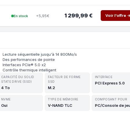
1 299,99 €
Voir l'offre 
+5,95€
En stock
Lecture séquentielle jusqu'à 14 800Mo/s
Des performances de pointe
Interfaces PCIe® 5.0 x2
Contrôle thermique intelligent
CAPACITÉ DU SOLID
FACTEUR DE FORME
INTERFACE
STATE DRIVE (SSD)
SSD
PCI Express 5.0
4 To
M.2
NVME
TYPE DE MÉMOIRE
COMPOSANT POUR
Oui
V-NAND TLC
PC/Console de je