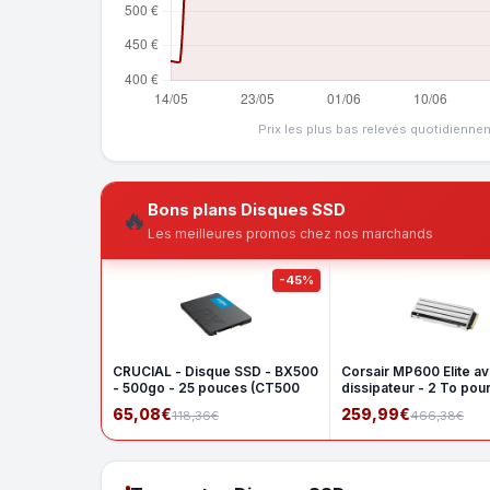
Prix les plus bas relevés quotidienne
Bons plans Disques SSD
🔥
Les meilleures promos chez nos marchands
-45%
CRUCIAL - Disque SSD - BX500
Corsair MP600 Elite a
- 500go - 25 pouces (CT500
dissipateur - 2 To pou
65,08€
259,99€
118,36€
466,38€