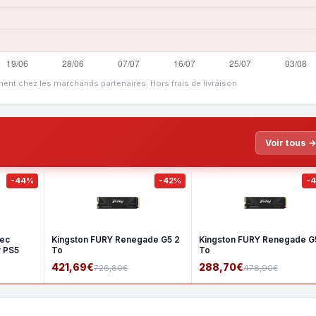
ment chez les marchands partenaires. Hors frais de livraison.
Voir tous 
-44%
-42%
-
vec
Kingston FURY Renegade G5 2
Kingston FURY Renegade G5
r PS5
To
To
421,69€
288,70€
726,80€
478,90€