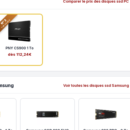
Comparer le prix des disques ssd PC
N°3
TOP VENTE
PNY CS900 1 To
dès 112,24€
amsung
Voir toutes les disques ssd Samsung