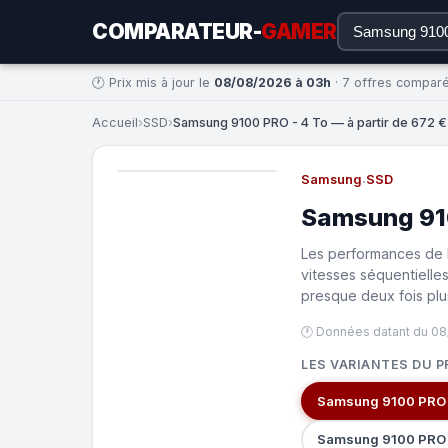
COMPARATEUR-
GAMER
🕐 Prix mis à jour le
08/08/2026 à 03h
· 7 offres compar
Accueil
›
SSD
›
Samsung 9100 PRO - 4 To — à partir de 672 €
Samsung
·
SSD
Samsung 910
Les performances de 
vitesses séquentielle
presque deux fois pl
🕐 Données datant du 0
LES VARIANTES DU P
Samsung 9100 PRO 
Samsung 9100 PRO 