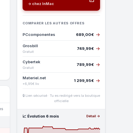
→ chez InMac
COMPARER LES AUTRES OFFRES
→
PCcomponentes
689,00€
Grosbill
→
749,99€
Gratuit
Cybertek
→
789,99€
Gratuit
Materiel.net
→
1 299,95€
+6,95€ liv.
🔒 Lien sécurisé · Tu es redirigé vers la boutique
officielle
es
📈 Évolution 6 mois
Détail →