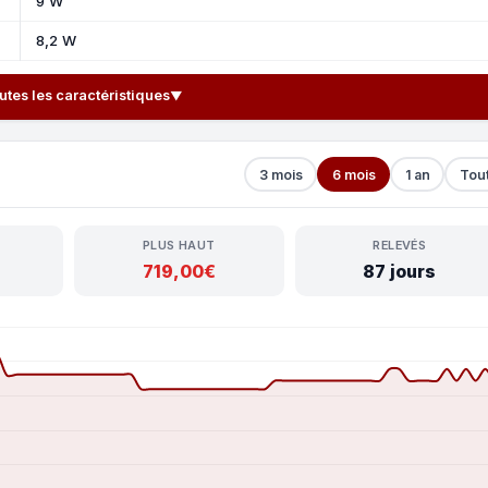
9 W
8,2 W
outes les caractéristiques
▼
3 mois
6 mois
1 an
Tou
PLUS HAUT
RELEVÉS
719,00€
87 jours