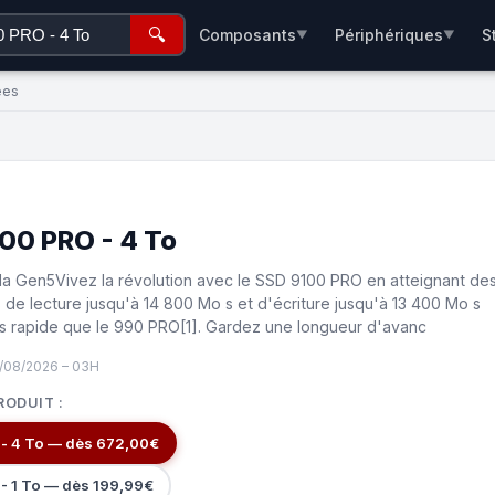
🔍
Composants
Périphériques
S
▼
▼
ées
0 PRO - 4 To
la Gen5Vivez la révolution avec le SSD 9100 PRO en atteignant de
s de lecture jusqu'à 14 800 Mo s et d'écriture jusqu'à 13 400 Mo s
us rapide que le 990 PRO[1]. Gardez une longueur d'avanc
8/08/2026 – 03H
RODUIT :
- 4 To — dès 672,00€
- 1 To — dès 199,99€