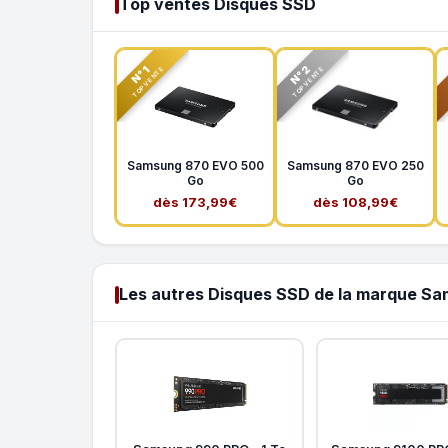
Top ventes Disques SSD
N°2
N°1
TOP VENTE
TOP VENTE
Samsung 870 EVO 500
Samsung 870 EVO 250
Go
Go
dès 173,99€
dès 108,99€
Les autres Disques SSD de la marque S