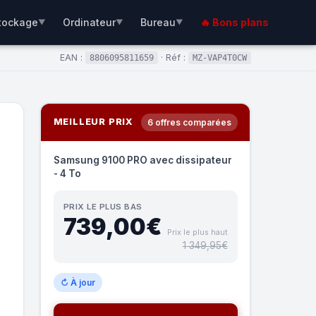
tockage
Ordinateur
Bureau
🔥 Bons plans
▼
▼
▼
EAN :
· Réf :
8806095811659
MZ-VAP4T0CW
MEILLEUR PRIX
6 offres comparées
Samsung 9100 PRO avec dissipateur
- 4 To
PRIX LE PLUS BAS
739,00€
Prix le plus haut
1 349,95€
↻ À jour