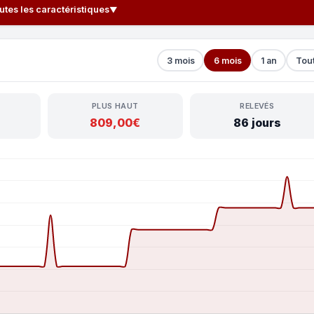
outes les caractéristiques
▼
3 mois
6 mois
1 an
Tou
PLUS HAUT
RELEVÉS
809,00€
86 jours