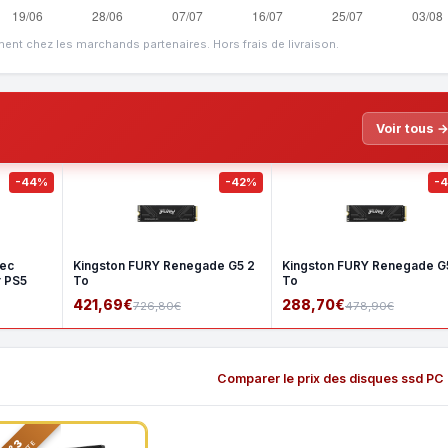
ment chez les marchands partenaires. Hors frais de livraison.
Voir tous 
-44%
-42%
-
vec
Kingston FURY Renegade G5 2
Kingston FURY Renegade G5
r PS5
To
To
421,69€
288,70€
726,80€
478,90€
Comparer le prix des disques ssd PC