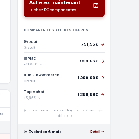
Achetez maintenant
→ chez PCcomponentes
COMPARER LES AUTRES OFFRES
Grosbill
→
791,95€
Gratuit
InMac
→
933,96€
+11,90€ liv.
RueDuCommerce
→
1 299,99€
Gratuit
Top Achat
→
1 299,99€
+5,95€ liv.
🔒 Lien sécurisé · Tu es redirigé vers la boutique
es
officielle
📈 Évolution 6 mois
Détail →