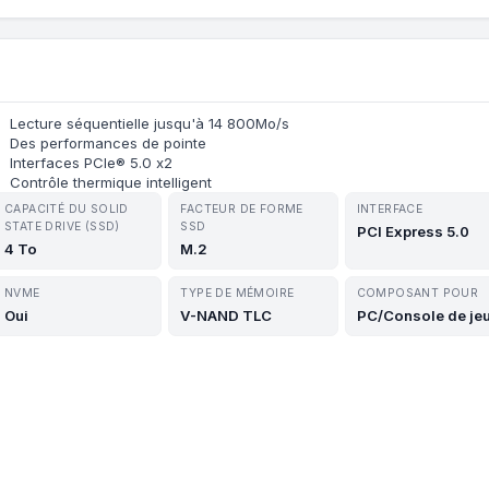
Lecture séquentielle jusqu'à 14 800Mo/s
Des performances de pointe
Interfaces PCIe® 5.0 x2
Contrôle thermique intelligent
CAPACITÉ DU SOLID
FACTEUR DE FORME
INTERFACE
STATE DRIVE (SSD)
SSD
PCI Express 5.0
4 To
M.2
NVME
TYPE DE MÉMOIRE
COMPOSANT POUR
Oui
V-NAND TLC
PC/Console de je