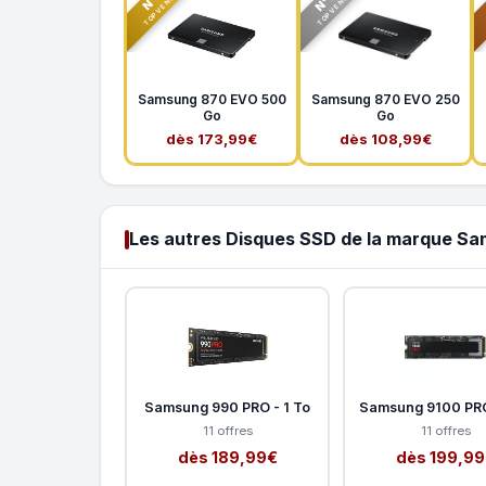
N°2
N°1
TOP VENTE
TOP VENTE
Samsung 870 EVO 500
Samsung 870 EVO 250
Go
Go
dès 173,99€
dès 108,99€
Les autres Disques SSD de la marque S
Samsung 990 PRO - 1 To
Samsung 9100 PRO
11 offres
11 offres
dès 189,99€
dès 199,9