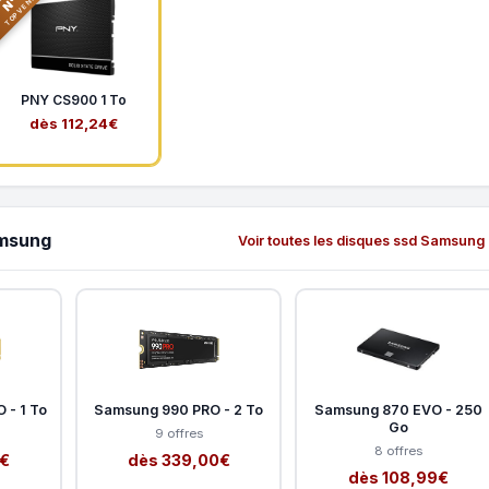
N°3
TOP VENTE
PNY CS900 1 To
dès 112,24€
amsung
Voir toutes les disques ssd Samsung
 - 1 To
Samsung 990 PRO - 2 To
Samsung 870 EVO - 250
Go
9 offres
8 offres
9€
dès 339,00€
dès 108,99€