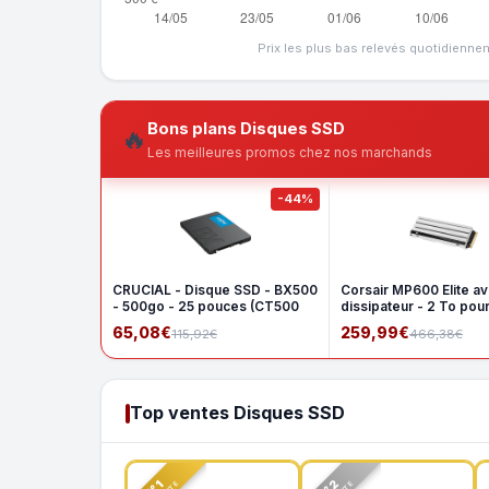
Prix les plus bas relevés quotidienne
Bons plans Disques SSD
🔥
Les meilleures promos chez nos marchands
-44%
CRUCIAL - Disque SSD - BX500
Corsair MP600 Elite a
- 500go - 25 pouces (CT500
dissipateur - 2 To pou
65,08€
259,99€
115,92€
466,38€
Top ventes Disques SSD