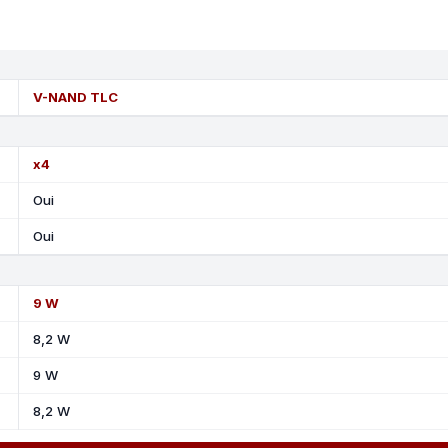
V-NAND TLC
x4
Oui
Oui
9 W
8,2 W
9 W
8,2 W