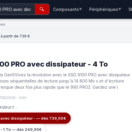
🔍
Composants
Périphériques
S
▼
▼
ées
à partir de 739 €
0 PRO avec dissipateur - 4 To
la Gen5Vivez la révolution avec le SSD 9100 PRO avec dissipateur
esses séquentielles de lecture jusqu'à 14 800 Mo s et d'écriture
resque deux fois plus rapide que le 990 PRO2. Gardez une l
7/08/2026 – 04H
RODUIT :
vec dissipateur - — dès 739,00€
- 1 To — dès 249,95€