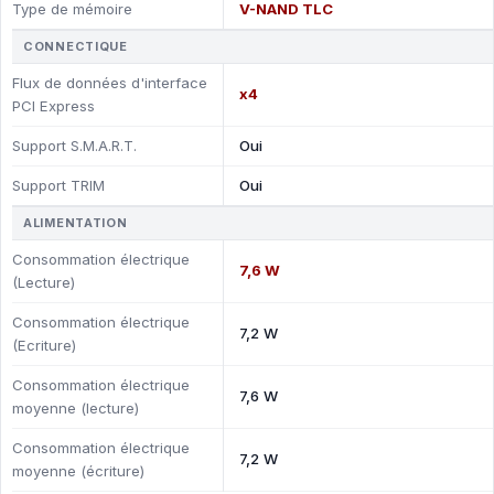
Type de mémoire
V-NAND TLC
CONNECTIQUE
Flux de données d'interface
x4
PCI Express
Support S.M.A.R.T.
Oui
Support TRIM
Oui
ALIMENTATION
Consommation électrique
7,6 W
(Lecture)
Consommation électrique
7,2 W
(Ecriture)
Consommation électrique
7,6 W
moyenne (lecture)
Consommation électrique
7,2 W
moyenne (écriture)