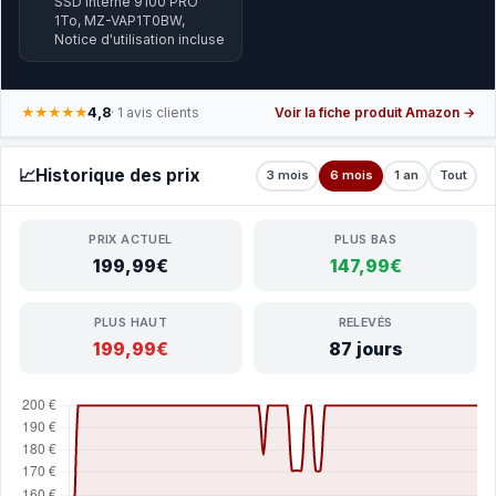
SSD Interne 9100 PRO
1To, MZ-VAP1T0BW,
Notice d'utilisation incluse
4,8
★★★★★
· 1 avis clients
Voir la fiche produit Amazon →
📈
Historique des prix
3 mois
6 mois
1 an
Tout
PRIX ACTUEL
PLUS BAS
199,99€
147,99€
PLUS HAUT
RELEVÉS
199,99€
87 jours