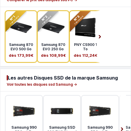
N°2
N°3
N°1
TOP VENTE
TOP VENTE
TOP VENTE
Samsung 870
Samsung 870
PNY CS900 1
EVO 500 Go
EVO 250 Go
To
dès 173,99€
dès 108,99€
dès 112,24€
Les autres Disques SSD de la marque Samsung
Voir toutes les disques ssd Samsung →
Samsung 990
Samsung SSD
Samsung 990
Sa