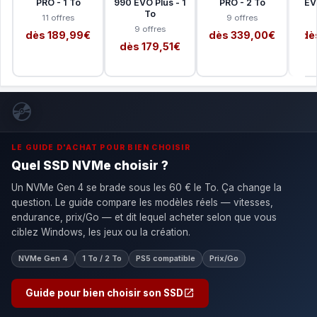
PRO - 1 To
990 EVO Plus - 1
PRO - 2 To
EV
To
11 offres
9 offres
9 offres
dès 189,99€
dès 339,00€
dè
dès 179,51€
💿
LE GUIDE D'ACHAT POUR BIEN CHOISIR
Quel SSD NVMe choisir ?
Un NVMe Gen 4 se brade sous les 60 € le To. Ça change la
question. Le guide compare les modèles réels — vitesses,
endurance, prix/Go — et dit lequel acheter selon que vous
ciblez Windows, les jeux ou la création.
NVMe Gen 4
1 To / 2 To
PS5 compatible
Prix/Go
Guide pour bien choisir son SSD