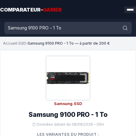
COMPARATEUR-
GAMER
Accueil
›
SSD
›
Samsung 9100 PRO - 1 To — à partir de 200 €
Samsung
·
SSD
Samsung 9100 PRO - 1 To
🕐 Données datant du 08/08/2026 – 05H
LES VARIANTES DU PRODUIT :