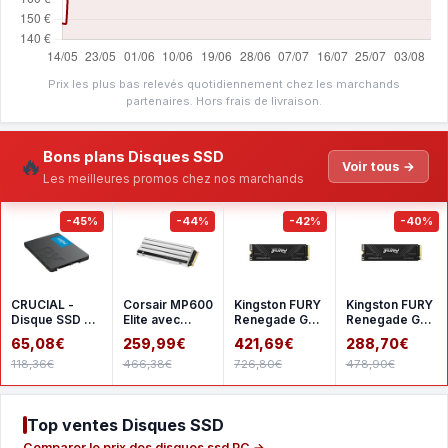
Prix les plus bas relevés quotidiennement chez les marchands
partenaires. Hors frais de livraison.
Bons plans Disques SSD
🔥
Voir tous →
Les meilleures promos chez nos marchands
-45%
-44%
-42%
-40%
CRUCIAL -
Corsair MP600
Kingston FURY
Kingston FURY
Disque SSD -
Elite avec
Renegade G5
Renegade G5 -
BX500 -
dissipateur - 2
2 To
1 To
65,08€
259,99€
421,69€
288,70€
500go - 25
To pour PS5
118,36€
466,38€
726,80€
478,90€
pouces
(CT500
Top ventes Disques SSD
Comparer le prix des disques ssd PC →