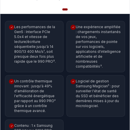
Les performances de la
Une expérience amplifiée
✓
✓
Gen5 : Interface PCIe
: chargements instantanés
5.0x4 et vitesse de
de vos jeux,
lecture/écriture
performances de pointe
séquentielle jusqu'à 14
sur vos logiciels,
800/13 400 Mo/s¹, soit
applications d'intelligence
presque deux fois plus
artificielle et de
rapide que le 990 PRO².
nombreuses
compatibilités³.
Un contrôle thermique
Logiciel de gestion
✓
✓
innovant : jusqu'à 49%
Samsung Magician⁵ : pour
d'amélioration de
surveiller l'état de santé
l'efficacité énergétique
du SSD et bénéficier des
par rapport au 990 PRO⁴
dernières mises à jour du
grâce à un contrôle
micrologiciel.
thermique avancé.
Contenu : 1 x Samsung
✓