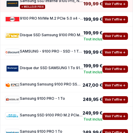
Samsung SSD Interne 9100 Pro, NVMe 2.0 PCIe 5.0x4, Capacité 1To, Vitesse de Lecture jusqu'
199,99 €
Voir l'offre →
⭐ MEILLEUR PRIX
9100 PRO NVMe M.2 PCIe 5.0 x4 - 1 To - vitesse de lecture jusqu'à 14 800 Mo s - MZ-VAP1T0B
199,99 €
Voir l'offre →
199,99 €
Disque SSD Samsung 9100 PRO MZ-VAP1T0 1 To Black
Voir l'offre →
Tout inclus
SAMSUNG - 9100 PRO - SSD - 1 To - NVMe M.2 PCIe 5.0x4 - Vitesse lecture jusqua 14 800 Mo s
199,99 €
Voir l'offre →
199,99 €
Disque dur SSD SAMSUNG 1 To 9100 PRO NVMe M.2
Voir l'offre →
Tout inclus
Samsung Samsung 9100 PRO SSD NVMe M.2 PCIe 5.0 1 To
247,00 €
Voir l'offre →
Samsung 9100 PRO - 1 To
249,95 €
Voir l'offre →
249,99 €
Samsung SSD 9100 PRO M.2 PCIe NVMe 1 To
Voir l'offre →
Tout inclus
Samsung 9100 PRO 1 To
249,99 €
Voir l'offre →