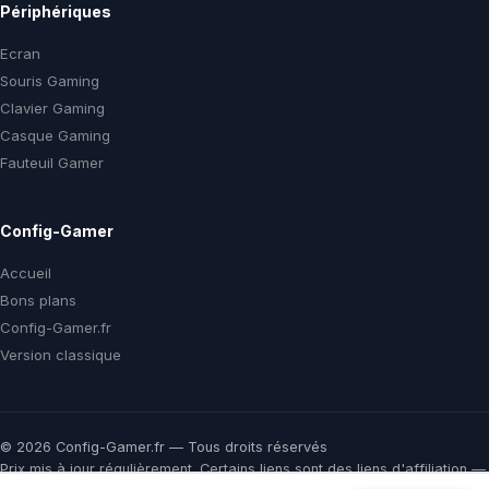
Périphériques
Ecran
Souris Gaming
Clavier Gaming
Casque Gaming
Fauteuil Gamer
Config-Gamer
Accueil
Bons plans
Config-Gamer.fr
Version classique
© 2026 Config-Gamer.fr — Tous droits réservés
Prix mis à jour régulièrement. Certains liens sont des liens d'affiliation —