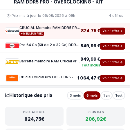
RAM DDR5 PRO - OVERCLOCKING - KIT
🕐 Prix mis à jour le 06/08/2026 à 09h
4 offres
CRUCIAL Memoire RAM DDR5 PRO - Overclocking - Kit 64GB (2 x 32GO) - 6400 MT s - CL40 - UDI
824,75 €
Voir l'offre →
⭐ MEILLEUR PRIX
Pro 64 Go (Kit de 2 x 32 Go) DDR5 6400 Mhz CL40
849,99 €
Voir l'offre →
849,99 €
Barrette memoire RAM Crucial Pro 64 Go (Kit de 2 x 32 Go) DDR5 6400 Mhz CL40
Voir l'offre →
Tout inclus
Crucial Crucial Pro OC - DDR5 - kit - 64 Go 2 x 32 Go - DIMM 288 broches - 3200 MHz PC5-51
1 064,47 €
Voir l'offre →
📈
Historique des prix
3 mois
6 mois
1 an
Tout
PRIX ACTUEL
PLUS BAS
824,75€
206,92€