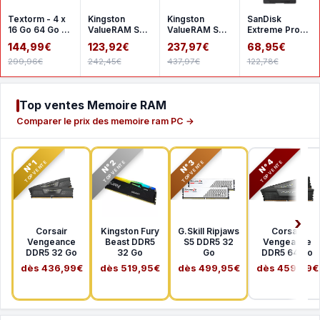
Textorm - 4 x
Kingston
Kingston
SanDisk
16 Go 64 Go -
ValueRAM SO-
ValueRAM SO-
Extreme Pro
DDR4 2666
DIMM 16 Go
DIMM 32 Go
SDHC UHS-I
144,99€
123,92€
237,97€
68,95€
MHz - CL19
DDR4 3200
DDR4 3200
256 Go
299,96€
242,45€
437,97€
122,78€
MHz CL22
MHz CL22
SDSDXXD-
1Rx8
2Rx8
256G-GN4I
Top ventes Memoire RAM
Comparer le prix des memoire ram PC →
N°2
N°3
N°4
N°1
TOP VENTE
TOP VENTE
TOP VENTE
TOP VENTE
Corsair
Kingston Fury
G.Skill Ripjaws
Corsair
Vengeance
Beast DDR5
S5 DDR5 32
Vengeance
DDR5 32 Go
32 Go
Go
DDR5 64 Go
dès 436,99€
dès 519,95€
dès 499,95€
dès 459,99€