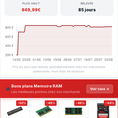
PLUS HAUT
RELEVÉS
849,99€
85 jours
Prix les plus bas relevés quotidiennement chez les marchands
partenaires. Hors frais de livraison.
Bons plans Memoire RAM
🔥
Voir tous →
Les meilleures promos chez nos marchands
-52%
-49%
-46%
-44%