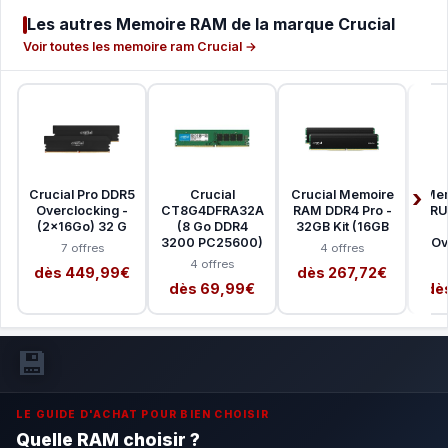
Les autres Memoire RAM de la marque Crucial
Voir toutes les memoire ram Crucial →
Crucial Pro DDR5
Crucial
Crucial Memoire
Mem
Overclocking -
CT8G4DFRA32A
RAM DDR4 Pro -
CRU
(2x16Go) 32 G
(8 Go DDR4
32GB Kit (16GB
3200 PC25600)
Ov
7 offres
4 offres
4 offres
dès 449,99€
dès 267,72€
dès 69,99€
dè
💾
LE GUIDE D'ACHAT POUR BIEN CHOISIR
Quelle RAM choisir ?