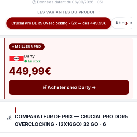
🕐 Données datant du 06/08/2026 – 05H
LES VARIANTES DU PRODUIT :
Kit memoir
Crucial Pro DDR5 Overclocking - (2x — dès 449,99€
⭐ MEILLEUR PRIX
Darty
● En stock
449,99€
🛒 Acheter chez Darty →
COMPARATEUR DE PRIX — CRUCIAL PRO DDR5
💰
OVERCLOCKING - (2X16GO) 32 GO - 6