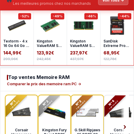
Voir tous →
Les meilleures promos chez nos marchands
-52%
-49%
-46%
-44%
Textorm - 4 x
Kingston
Kingston
SanDisk
16 Go 64 Go -
ValueRAM SO-
ValueRAM SO-
Extreme Pro
DDR4 2666
DIMM 16 Go
DIMM 32 Go
SDHC UHS-I
144,99€
123,92€
237,97€
68,95€
MHz - CL19
DDR4 3200
DDR4 3200
256 Go
299,96€
242,45€
437,97€
122,78€
MHz CL22
MHz CL22
SDSDXXD-
1Rx8
2Rx8
256G-GN4I
Top ventes Memoire RAM
Comparer le prix des memoire ram PC →
N°2
N°3
N°4
N°1
TOP VENTE
TOP VENTE
TOP VENTE
TOP VENTE
Corsair
Kingston Fury
G.Skill Ripjaws
Corsair