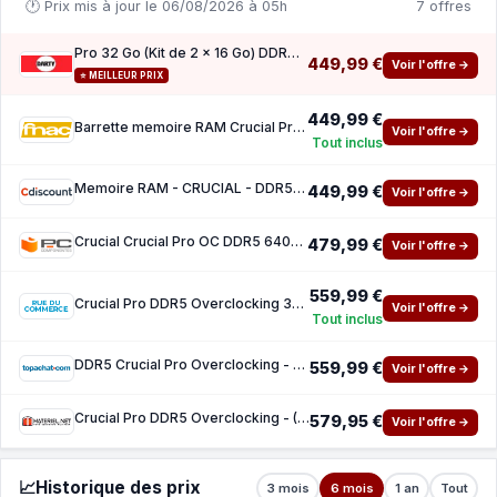
🕐 Prix mis à jour le 06/08/2026 à 05h
7 offres
Pro 32 Go (Kit de 2 x 16 Go) DDR5 6400 Mhz CL38
449,99 €
Voir l'offre →
⭐ MEILLEUR PRIX
449,99 €
Barrette memoire RAM Crucial Pro 32 Go (Kit de 2 x 16 Go) DDR5 6400 Mhz CL38
Voir l'offre →
Tout inclus
Memoire RAM - CRUCIAL - DDR5 PRO Overclocking - Kit 32Go (2x16 Go) - 6400 MT s - CL38 - Di
449,99 €
Voir l'offre →
Crucial Crucial Pro OC DDR5 6400 MHz 32 Go 2 x 16 Go CL38 Intel XMP 3.0 et AMD EXPO
479,99 €
Voir l'offre →
559,99 €
Crucial Pro DDR5 Overclocking 32 Go ((2x16Go)) 6400 MHz CL38
Voir l'offre →
Tout inclus
DDR5 Crucial Pro Overclocking - 32 Go ((2x16Go)) 6400 MHz - CAS 38
559,99 €
Voir l'offre →
Crucial Pro DDR5 Overclocking - (2x16Go) 32 Go - 6400 MHz - CL38
579,95 €
Voir l'offre →
📈
Historique des prix
3 mois
6 mois
1 an
Tout