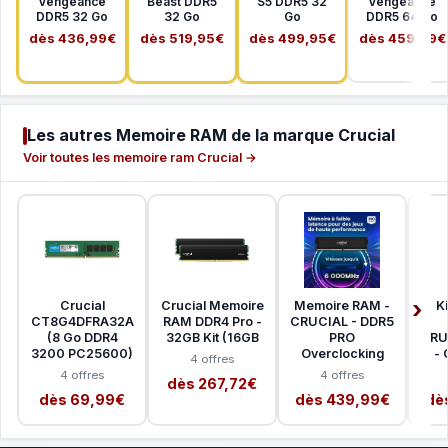
Vengeance
Beast DDR5
S5 DDR5 32
Vengeance
DDR5 32 Go
32 Go
Go
DDR5 64 Go
dès 436,99€
dès 519,95€
dès 499,95€
dès 459,99€
Les autres Memoire RAM de la marque Crucial
Voir toutes les memoire ram Crucial →
Crucial
Crucial Memoire
Memoire RAM -
K
CT8G4DFRA32A
RAM DDR4 Pro -
CRUCIAL - DDR5
(8 Go DDR4
32GB Kit (16GB
PRO
CRU
3200 PC25600)
Overclocking
-
4 offres
4 offres
4 offres
dès 267,72€
dès 69,99€
dès 439,99€
dè