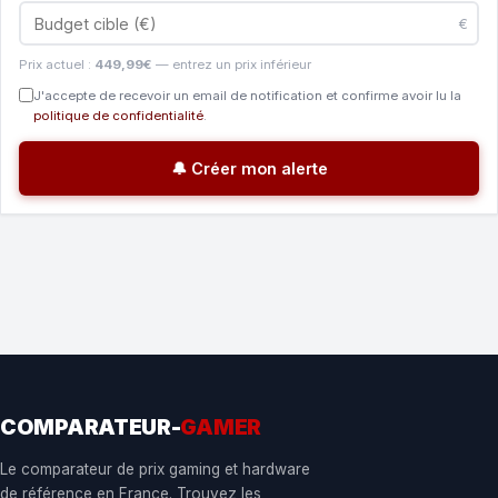
€
Prix actuel :
449,99€
— entrez un prix inférieur
J'accepte de recevoir un email de notification et confirme avoir lu la
politique de confidentialité
.
🔔 Créer mon alerte
COMPARATEUR-
GAMER
Le comparateur de prix gaming et hardware
de référence en France. Trouvez les