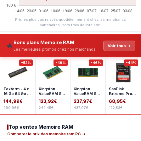
Prix les plus bas relevés quotidiennement chez les marchands
partenaires. Hors frais de livraison.
Bons plans Memoire RAM
🔥
Voir tous →
Les meilleures promos chez nos marchands
-52%
-49%
-46%
-44%
Textorm - 4 x
Kingston
Kingston
SanDisk
16 Go 64 Go -
ValueRAM SO-
ValueRAM SO-
Extreme Pro
DDR4 2666
DIMM 16 Go
DIMM 32 Go
SDHC UHS-I
144,99€
123,92€
237,97€
68,95€
MHz - CL19
DDR4 3200
DDR4 3200
256 Go
299,96€
242,45€
437,97€
122,53€
MHz CL22
MHz CL22
SDSDXXD-
1Rx8
2Rx8
256G-GN4I
Top ventes Memoire RAM
Comparer le prix des memoire ram PC →