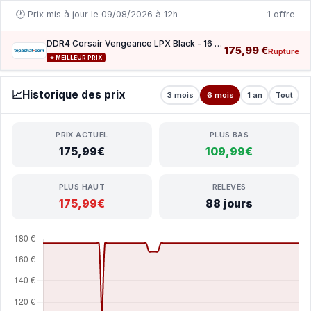
🕐 Prix mis à jour le 09/08/2026 à 12h
1 offre
DDR4 Corsair Vengeance LPX Black - 16 Go ((2x8Go)) 2666 MHz - CAS 16
175,99 €
Rupture
⭐ MEILLEUR PRIX
📈
Historique des prix
3 mois
6 mois
1 an
Tout
PRIX ACTUEL
PLUS BAS
175,99€
109,99€
PLUS HAUT
RELEVÉS
175,99€
88 jours