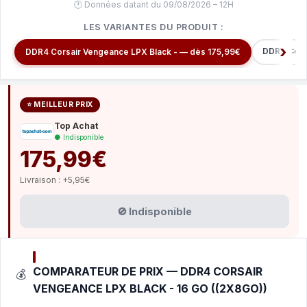
🕐 Données datant du 09/08/2026 – 12H
LES VARIANTES DU PRODUIT :
DDR4 Cors
DDR4 Corsair Vengeance LPX Black - — dès 175,99€
⭐ MEILLEUR PRIX
Top Achat
● Indisponible
175,99€
Livraison : +5,95€
🚫 Indisponible
COMPARATEUR DE PRIX — DDR4 CORSAIR
💰
VENGEANCE LPX BLACK - 16 GO ((2X8GO))