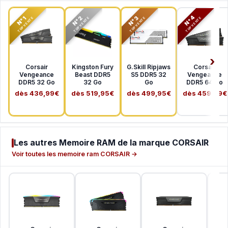
N°2
N°3
N°4
N°1
TOP VENTE
TOP VENTE
TOP VENTE
TOP VENTE
Corsair
Kingston Fury
G.Skill Ripjaws
Corsair
Vengeance
Beast DDR5
S5 DDR5 32
Vengeance
DDR5 32 Go
32 Go
Go
DDR5 64 Go
dès 436,99€
dès 519,95€
dès 499,95€
dès 459,99€
Les autres Memoire RAM de la marque CORSAIR
Voir toutes les memoire ram CORSAIR →