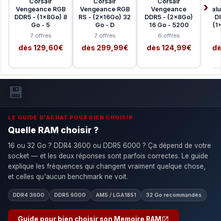
Corsair
Corsair
Corsair
Vengeance RGB
Vengeance RGB
Vengeance
Valu
DDR5 - (1x8Go) 8
RS - (2x16Go) 32
DDR5 - (2x8Go)
D
Go - 5
Go - D
16 Go - 5200
(1
7 offres
7 offres
6 offres
dès 129,60€
dès 299,99€
dès 124,99€
dè
💾
LE GUIDE D'ACHAT POUR BIEN CHOISIR
Quelle RAM choisir ?
16 ou 32 Go ? DDR4 3600 ou DDR5 6000 ? Ça dépend de votre
socket — et les deux réponses sont parfois correctes. Le guide
explique les fréquences qui changent vraiment quelque chose,
et celles qu'aucun benchmark ne voit.
DDR4 3600
DDR5 6000
AM5 / LGA1851
32 Go recommandés
Guide pour bien choisir son Memoire RAM