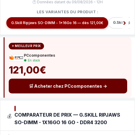
🕐 Données datant du 09/08/2026 – 12H
LES VARIANTES DU PRODUIT :
G.Skill Ripj
G.Skill Ripjaws SO-DIMM - 1x16Go 16 — dès 121,00€
⭐ MEILLEUR PRIX
PCcomponentes
● En stock
121,00€
🛒 Acheter chez PCcomponentes →
COMPARATEUR DE PRIX — G.SKILL RIPJAWS
💰
SO-DIMM - 1X16GO 16 GO - DDR4 3200