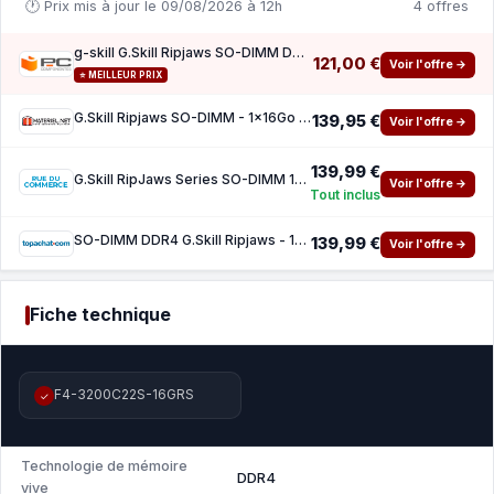
🕐 Prix mis à jour le 09/08/2026 à 12h
4 offres
g-skill G.Skill Ripjaws SO-DIMM DDR4 3200 MHz 16 Go CL22
121,00 €
Voir l'offre →
⭐ MEILLEUR PRIX
G.Skill Ripjaws SO-DIMM - 1x16Go 16 Go - DDR4 3200 MHz - CL22
139,95 €
Voir l'offre →
139,99 €
G.Skill RipJaws Series SO-DIMM 16 Go DDR4 3200 MHz CL22
Voir l'offre →
Tout inclus
SO-DIMM DDR4 G.Skill Ripjaws - 16 Go 3200 MHz - CAS 22
139,99 €
Voir l'offre →
Fiche technique
F4-3200C22S-16GRS
✓
Technologie de mémoire
DDR4
vive