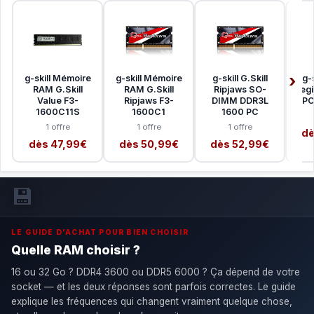
g-skill Mémoire
g-skill Mémoire
g-skill G.Skill
g-s
RAM G.Skill
RAM G.Skill
Ripjaws SO-
Aegi
Value F3-
Ripjaws F3-
DIMM DDR3L
PC
1600C11S
1600C1
1600 PC
1 offre
1 offre
1 offre
dè
dès 47,99€
dès 50,99€
dès 52,99€
💾
LE GUIDE D'ACHAT POUR BIEN CHOISIR
Quelle RAM choisir ?
16 ou 32 Go ? DDR4 3600 ou DDR5 6000 ? Ça dépend de votre
socket — et les deux réponses sont parfois correctes. Le guide
explique les fréquences qui changent vraiment quelque chose,