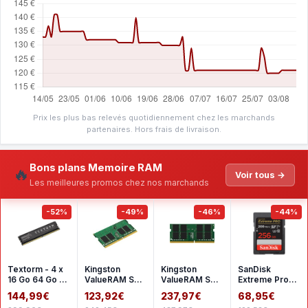
Prix les plus bas relevés quotidiennement chez les marchands
partenaires. Hors frais de livraison.
Bons plans Memoire RAM
🔥
Voir tous →
Les meilleures promos chez nos marchands
-52%
-49%
-46%
-44%
Textorm - 4 x
Kingston
Kingston
SanDisk
16 Go 64 Go -
ValueRAM SO-
ValueRAM SO-
Extreme Pro
DDR4 2666
DIMM 16 Go
DIMM 32 Go
SDHC UHS-I
144,99€
123,92€
237,97€
68,95€
MHz - CL19
DDR4 3200
DDR4 3200
256 Go