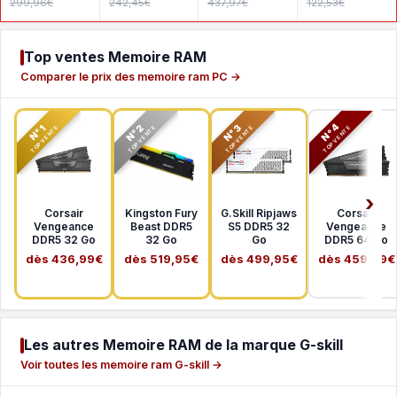
299,96€
242,45€
437,97€
122,53€
MHz CL22
MHz CL22
SDSDXXD-
1Rx8
2Rx8
256G-GN4I
Top ventes Memoire RAM
Comparer le prix des memoire ram PC →
N°2
N°3
N°4
N°1
TOP VENTE
TOP VENTE
TOP VENTE
TOP VENTE
Corsair
Kingston Fury
G.Skill Ripjaws
Corsair
Vengeance
Beast DDR5
S5 DDR5 32
Vengeance
DDR5 32 Go
32 Go
Go
DDR5 64 Go
dès 436,99€
dès 519,95€
dès 499,95€
dès 459,99€
Les autres Memoire RAM de la marque G-skill
Voir toutes les memoire ram G-skill →