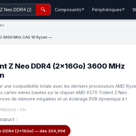
🔍
Composants
Périphériques
S
▼
▼
ées
Go) 3600 MHz CAS 16 Ryzen —
dent Z Neo DDR4 (2x16Go) 3600 MHz
en
r une compatibilité totale avec les derniers processeurs AMD Ryz
les cartes mères basées sur le chipset AMD X570 Trident Z Neo
nces de mémoire inégalées et un éclairage RVB dynamique à t
/08/2026 – 21H
RODUIT :
Neo DDR4 (2x16Go) — dès 304,99€