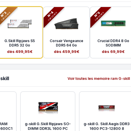
N°3
N°5
N°4
TOP VENTE
TOP VENTE
TOP VENTE
G.Skill Ripjaws S5
Corsair Vengeance
Crucial DDR4 8 Go
DDR5 32 Go
DDR5 64 Go
SODIMM
dès 499,95€
dès 459,99€
dès 69,99€
kill
Voir toutes les memoire ram G-skill
 RAM
g-skill G.Skill Ripjaws SO-
g-skill G. Skill Aegis DDR3
-1600C1
DIMM DDR3L 1600 PC
1600 PC3-12800 8