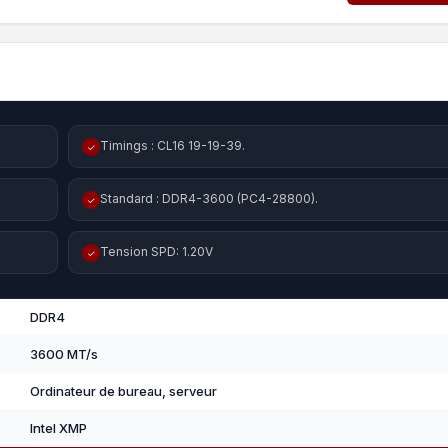
Timings : CL16 19-19-39.
✓
Standard : DDR4-3600 (PC4-28800).
✓
Tension SPD: 1.20V
✓
DDR4
3600 MT/s
Ordinateur de bureau, serveur
Intel XMP