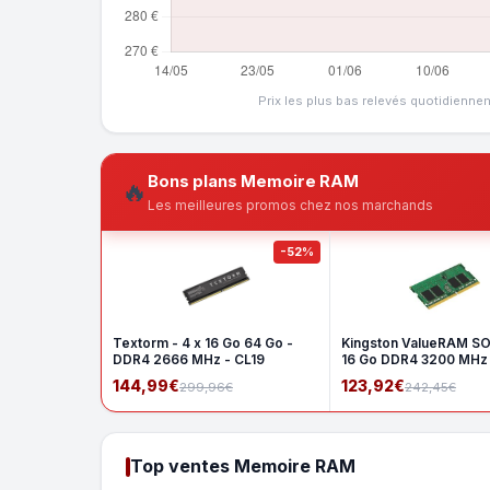
Prix les plus bas relevés quotidienne
Bons plans Memoire RAM
🔥
Les meilleures promos chez nos marchands
-52%
Textorm - 4 x 16 Go 64 Go -
Kingston ValueRAM S
DDR4 2666 MHz - CL19
16 Go DDR4 3200 MHz
1Rx8
144,99€
123,92€
299,96€
242,45€
Top ventes Memoire RAM