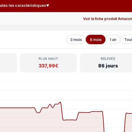
outes les caractéristiques
▼
Voir la fiche produit Amazo
3 mois
6 mois
1 an
Tou
PLUS HAUT
RELEVÉS
337,99€
86 jours