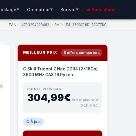
tockage
Ordinateur
Bureau
🔥 Bons plans
▼
▼
▼
EAN :
· Réf :
4713294223463
F4-3600C16D-32GTZNC
MEILLEUR PRIX
5 offres comparées
G.Skill Trident Z Neo DDR4 (2x16Go)
3600 MHz CAS 16 Ryzen
en
PRIX LE PLUS BAS
304,99€
Prix le plus haut
349,99€
↻ À jour