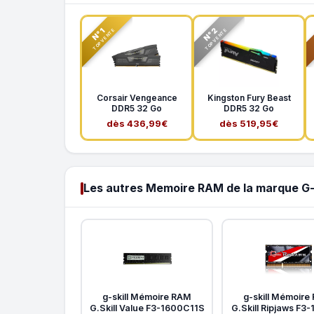
N°2
N°1
TOP VENTE
TOP VENTE
Corsair Vengeance
Kingston Fury Beast
DDR5 32 Go
DDR5 32 Go
dès 436,99€
dès 519,95€
Les autres Memoire RAM de la marque G-s
g-skill Mémoire RAM
g-skill Mémoire
G.Skill Value F3-1600C11S
G.Skill Ripjaws F3