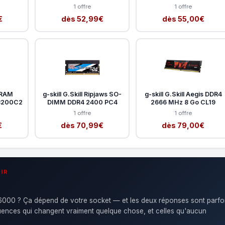
1 offre
1 offre
€
dès 52,99€
dès 55,00€
 RAM
g-skill G.Skill Ripjaws SO-
g-skill G.Skill Aegis DDR4
-3200C2
DIMM DDR4 2400 PC4
2666 MHz 8 Go CL19
1 offre
1 offre
€
dès 70,99€
dès 79,00€
IR
00 ? Ça dépend de votre socket — et les deux réponses sont parfo
quences qui changent vraiment quelque chose, et celles qu'aucun