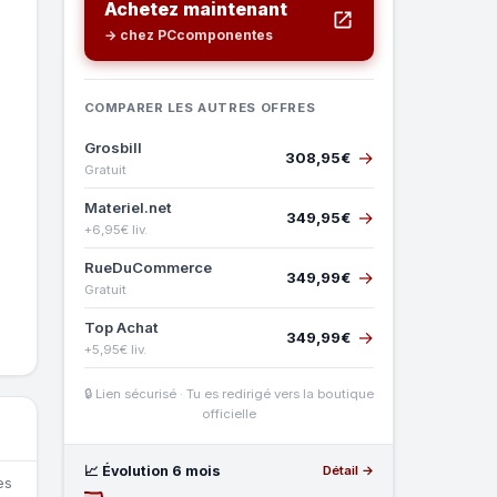
Achetez maintenant
→ chez PCcomponentes
COMPARER LES AUTRES OFFRES
Grosbill
→
308,95€
Gratuit
Materiel.net
→
349,95€
+6,95€ liv.
RueDuCommerce
→
349,99€
Gratuit
Top Achat
→
349,99€
+5,95€ liv.
🔒 Lien sécurisé · Tu es redirigé vers la boutique
officielle
📈 Évolution 6 mois
Détail →
es