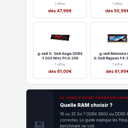
1 offre
1 offre
dès 47,99€
dès 50,99
g-skill G. Skill Aegis DDR4
g-skill Mémoire
3 200 MHz PC4-256
G.Skill Ripjaws F4
1 offre
1 offre
dès 61,00€
dès 61,99
LE GUIDE D'ACHAT POUR BIEN CHOIS
Quelle RAM choisir ?
16 ou 32 Go ? DDR4 3600 ou DDR5 60
correctes. Le guide explique les fré
💾
benchmark ne voit.