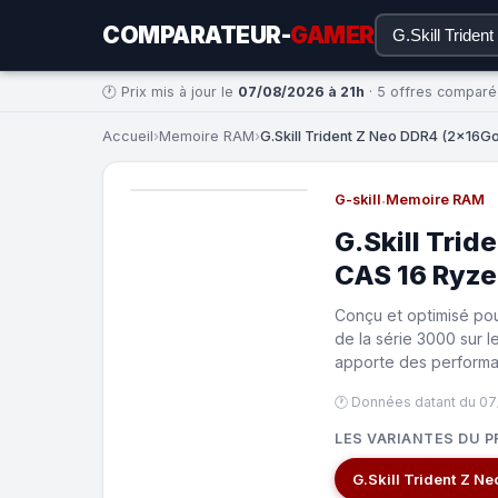
COMPARATEUR-
GAMER
🕐 Prix mis à jour le
07/08/2026 à 21h
· 5 offres compar
Accueil
›
Memoire RAM
›
G.Skill Trident Z Neo DDR4 (2x16
G-skill
·
Memoire RAM
G.Skill Tri
CAS 16 Ryz
Conçu et optimisé pou
de la série 3000 sur 
apporte des performa
🕐 Données datant du 07
LES VARIANTES DU P
G.Skill Trident Z 