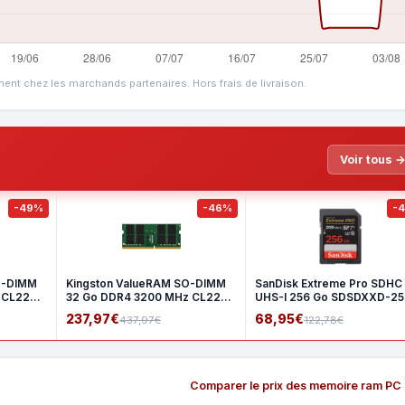
ment chez les marchands partenaires. Hors frais de livraison.
Voir tous 
-49%
-46%
-
O-DIMM
Kingston ValueRAM SO-DIMM
SanDisk Extreme Pro SDHC
 CL22
32 Go DDR4 3200 MHz CL22
UHS-I 256 Go SDSDXXD-2
2Rx8
GN4I
237,97€
68,95€
437,97€
122,78€
Comparer le prix des memoire ram PC