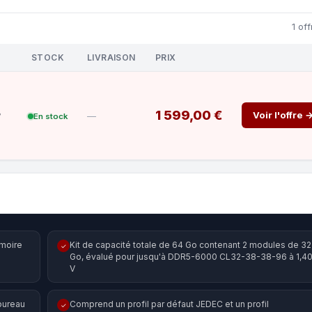
1 off
STOCK
LIVRAISON
PRIX
B
1 599,00 €
Voir l'offre 
—
En stock
émoire
Kit de capacité totale de 64 Go contenant 2 modules de 32
✓
Go, évalué pour jusqu'à DDR5-6000 CL32-38-38-96 à 1,4
V
bureau
Comprend un profil par défaut JEDEC et un profil
✓