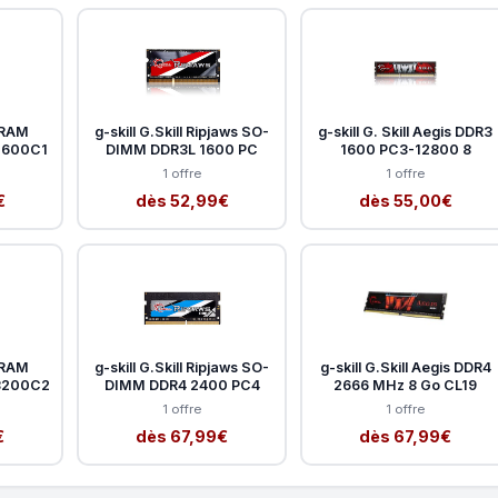
 RAM
g-skill G.Skill Ripjaws SO-
g-skill G. Skill Aegis DDR3
-1600C1
DIMM DDR3L 1600 PC
1600 PC3-12800 8
1 offre
1 offre
€
dès 52,99€
dès 55,00€
 RAM
g-skill G.Skill Ripjaws SO-
g-skill G.Skill Aegis DDR4
-3200C2
DIMM DDR4 2400 PC4
2666 MHz 8 Go CL19
1 offre
1 offre
€
dès 67,99€
dès 67,99€