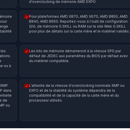
d'overclocking de mémoire AMD EXPO
mémoire
Pour plateformes AMD X870, AMD X670, AMD B850, AMD
✓
pour
B840, AMD B650. Reportez-vous à l'outil de configuration
lange
QVL de mémoire G.SKILL ou RAM sur le site Web G.SKILL
abilité
pour plus de détails sur la carte mère et le matériel validés.
 les
Les kits de mémoire démarreront à la vitesse SPD par
✓
ations
défaut de JEDEC aux paramètres du BIOS par défaut avec
e
du matériel compatible.
e ou à
g XMP
L'atteinte de la vitesse d'overclocking nominale XMP ou
✓
MP dans
EXPO et de la stabilité du système dépendra de la
ntielle
compatibilité et de la capacité de la carte mère et du
e de
processeur utilisés.
XMP ou