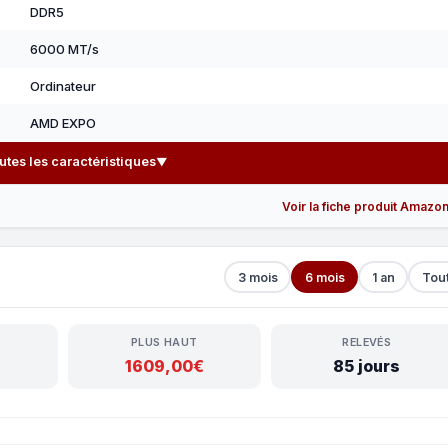
DDR5
6000 MT/s
Ordinateur
AMD EXPO
outes les caractéristiques
▼
Voir la fiche produit Amazo
3 mois
6 mois
1 an
Tou
PLUS HAUT
RELEVÉS
1609,00€
85 jours