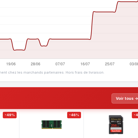
ment chez les marchands partenaires. Hors frais de livraison.
Voir tous 
-49%
-46%
-