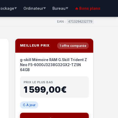
tockage
Ordinateur
Bureau
🔥 Bons plans
▼
▼
▼
EAN :
4713294232779
MEILLEUR PRIX
1 offre comparée
g-skill Mémoire RAM G.Skill Trident Z
Neo F5-6000J3238G32GX2-TZ5N
64GB
PRIX LE PLUS BAS
1 599,00€
↻ À jour