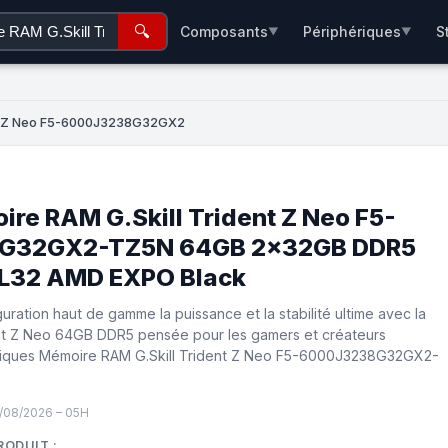
🔍
Composants
Périphériques
S
▼
▼
e
ent Z Neo F5-6000J3238G32GX2
ire RAM G.Skill Trident Z Neo F5-
G32GX2-TZ5N 64GB 2x32GB DDR5
32 AMD EXPO Black
ration haut de gamme la puissance et la stabilité ultime avec la
ent Z Neo 64GB DDR5 pensée pour les gamers et créateurs
stiques Mémoire RAM G.Skill Trident Z Neo F5-6000J3238G32GX2-
/08/2026 – 05H
RODUIT :