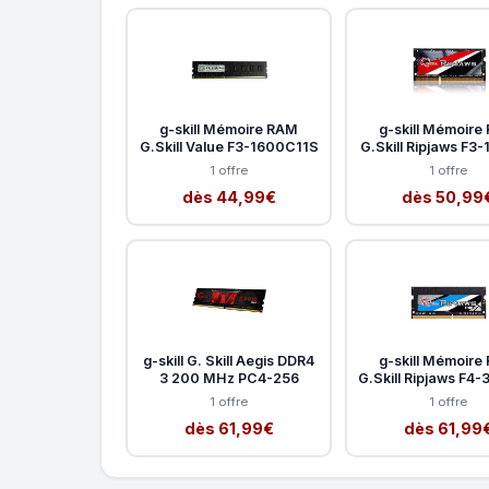
g-skill Mémoire RAM
g-skill Mémoire
G.Skill Value F3-1600C11S
G.Skill Ripjaws F3
1 offre
1 offre
dès 44,99€
dès 50,99
g-skill G. Skill Aegis DDR4
g-skill Mémoire
3 200 MHz PC4-256
G.Skill Ripjaws F4
1 offre
1 offre
dès 61,99€
dès 61,99