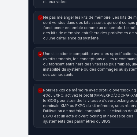
et jeux vidéo
Ne pas mélanger les kits de mémoire. Les kits de 
✓
sont vendus dans des kits assortis qui sont conçus 
fonctionner ensemble comme un ensemble. Le mé
des kits de mémoire entraînera des problèmes de st
ou une défaillance du système.
Une utilisation incompatible avec les spécifications,
✓
avertissements, les conceptions ou les recommand
du fabricant entraînera des vitesses plus faibles, un
instabilité du système ou des dommages au systèm
ses composants.
Pour les kits de mémoire avec profil d'overclockin
✓
et/ou EXPO, activez le profil XMP/EXPO/DOCP/A-X
le BIOS pour atteindre la vitesse d'overclocking pote
nominale XMP ou EXPO du kit mémoire, sous réserv
l'utilisation de matériel compatible. L'activation de 
EXPO est un acte d'overclocking et nécessite des
ajustements des paramètres du BIOS.