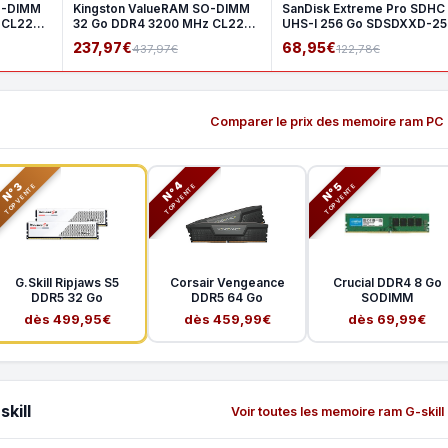
O-DIMM
Kingston ValueRAM SO-DIMM
SanDisk Extreme Pro SDHC
 CL22
32 Go DDR4 3200 MHz CL22
UHS-I 256 Go SDSDXXD-2
2Rx8
GN4I
237,97€
68,95€
437,97€
122,78€
Comparer le prix des memoire ram PC
N°3
N°5
N°4
TOP VENTE
TOP VENTE
TOP VENTE
G.Skill Ripjaws S5
Corsair Vengeance
Crucial DDR4 8 Go
DDR5 32 Go
DDR5 64 Go
SODIMM
dès 499,95€
dès 459,99€
dès 69,99€
kill
Voir toutes les memoire ram G-skill