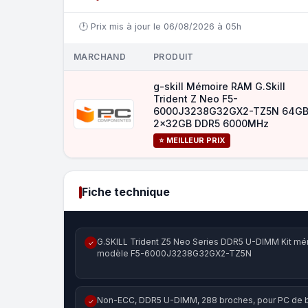
🕐 Prix mis à jour le 06/08/2026 à 05h
MARCHAND
PRODUIT
g-skill Mémoire RAM G.Skill
Trident Z Neo F5-
6000J3238G32GX2-TZ5N 64G
2x32GB DDR5 6000MHz
⭐ MEILLEUR PRIX
Fiche technique
G.SKILL Trident Z5 Neo Series DDR5 U-DIMM Kit m
✓
modèle F5-6000J3238G32GX2-TZ5N
Non-ECC, DDR5 U-DIMM, 288 broches, pour PC de 
✓