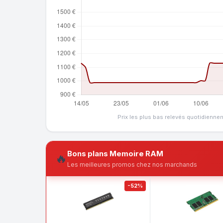
Prix les plus bas relevés quotidienne
Bons plans Memoire RAM
🔥
Les meilleures promos chez nos marchands
-52%