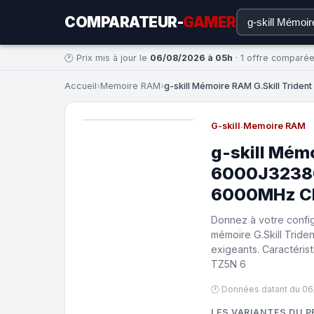
COMPARATEUR-
GAMER
🕐 Prix mis à jour le
06/08/2026 à 05h
· 1 offre comparé
Accueil
›
Memoire RAM
›
g-skill Mémoire RAM G.Skill Trid
G-skill
·
Memoire RAM
g-skill Mémo
6000J3238
6000MHz CL
Donnez à votre configu
mémoire G.Skill Trid
exigeants. Caractéri
TZ5N 6
🕐 Données datant du 06
LES VARIANTES DU P