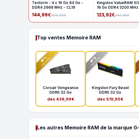
Textorm - 4 x 16 Go 64 Go -
Kingston ValueRAM S
DDR4 2666 MHz - CL19
16 Go DDR4 3200 MHz
1Rx8
144,99€
123,92€
299,96€
242,45€
Top ventes Memoire RAM
N°2
N°1
TOP VENTE
TOP VENTE
Corsair Vengeance
Kingston Fury Beast
DDR5 32 Go
DDR5 32 Go
dès 436,99€
dès 519,95€
Les autres Memoire RAM de la marque G-s