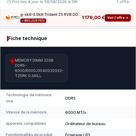
🕐 Prix mis à jour le 08/08/2026 à 19h
1 offre
g-skill G.Skill Trident Z5 RVB DDR5 6000 MHz 64 Go 2 x 32 Go CL30
1 179,00 €
Voir l'offre →
⭐ MEILLEUR PRIX
Fiche technique
MEMORY DIMM 32GB
✓
DDR5-
6000/6000J3040G32GX2-
TZ5RK G.SKILL
Technologie de mémoire
DDR5
vive
Vitesse de la mémoire
6000 MT/s
appareils compatibles
Ordinateur de bureau
Fonctionnalités du produit
Éclairage LED