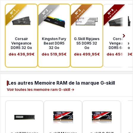
N°2
N°3
N°4
N°1
TOP VENTE
TOP VENTE
TOP VENTE
TOP VENTE
Corsair
Kingston Fury
G.Skill Ripjaws
Corsair
Vengeance
Beast DDR5
S5 DDR5 32
Vengeance
DDR5 32 Go
32 Go
Go
DDR5 64 Go
dès 436,99€
dès 519,95€
dès 499,95€
dès 459,99€
Les autres Memoire RAM de la marque G-skill
Voir toutes les memoire ram G-skill →