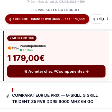
🕐 Données datant du 08/08/2026 – 19H
LES VARIANTES DU PRODUIT :
g-skill G.Sk
g-skill G.Skill Trident Z5 RVB DDR5 — dès 1 179,00€
⭐ MEILLEUR PRIX
PCcomponentes
● En stock
1 179,00€
🛒 Acheter chez PCcomponentes →
COMPARATEUR DE PRIX — G-SKILL G.SKILL
💰
TRIDENT Z5 RVB DDR5 6000 MHZ 64 GO