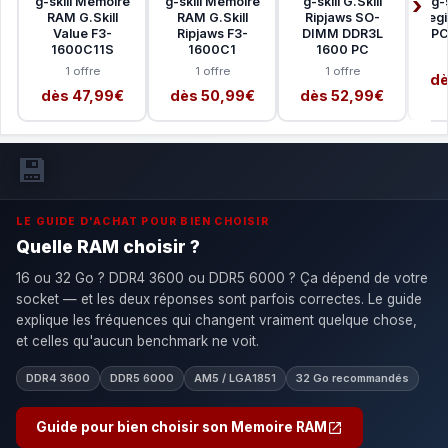
g-skill Mémoire
g-skill Mémoire
g-skill G.Skill
g-s
RAM G.Skill
RAM G.Skill
Ripjaws SO-
Aegi
Value F3-
Ripjaws F3-
DIMM DDR3L
PC
1600C11S
1600C1
1600 PC
1 offre
1 offre
1 offre
dè
dès 47,99€
dès 50,99€
dès 52,99€
💾
LE GUIDE D'ACHAT POUR BIEN CHOISIR
Quelle RAM choisir ?
16 ou 32 Go ? DDR4 3600 ou DDR5 6000 ? Ça dépend de votre
socket — et les deux réponses sont parfois correctes. Le guide
explique les fréquences qui changent vraiment quelque chose,
et celles qu'aucun benchmark ne voit.
DDR4 3600
DDR5 6000
AM5 / LGA1851
32 Go recommandés
Guide pour bien choisir son Memoire RAM