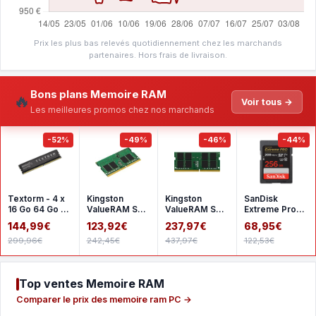
Prix les plus bas relevés quotidiennement chez les marchands
partenaires. Hors frais de livraison.
Bons plans Memoire RAM
🔥
Voir tous →
Les meilleures promos chez nos marchands
-52%
-49%
-46%
-44%
Textorm - 4 x
Kingston
Kingston
SanDisk
16 Go 64 Go -
ValueRAM SO-
ValueRAM SO-
Extreme Pro
DDR4 2666
DIMM 16 Go
DIMM 32 Go
SDHC UHS-I
144,99€
123,92€
237,97€
68,95€
MHz - CL19
DDR4 3200
DDR4 3200
256 Go
299,96€
242,45€
437,97€
122,53€
MHz CL22
MHz CL22
SDSDXXD-
1Rx8
2Rx8
256G-GN4I
Top ventes Memoire RAM
Comparer le prix des memoire ram PC →