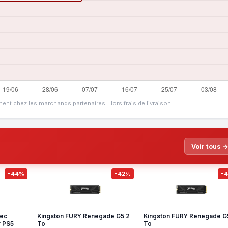
ment chez les marchands partenaires. Hors frais de livraison.
Voir tous 
-44%
-42%
-
vec
Kingston FURY Renegade G5 2
Kingston FURY Renegade G5
r PS5
To
To