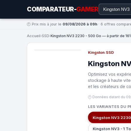
COMPARATEUR-
GAMER
🕐 Prix mis à jour le
09/08/2026 à 09h
· 6 offres compar
Accueil
›
SSD
›
Kingston NV3 2230 - 500 Go — à partir de 161
Kingston
·
SSD
Kingston NV
Optimisez vos expéri
stockage à haute vite
et les créateurs de c
🕐 Données datant du 0
LES VARIANTES DU P
Kingston NV3 2230
Kingston NV3 - 1 T