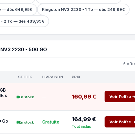
o — dès 649,95€
Kingston NV3 2230 - 1 To — dès 249,99€
 - 2 To — dès 439,99€
NV3 2230 - 500 GO
6 offr
STOCK
LIVRAISON
PRIX
0GB
B s
160,99 €
Voir l'offre 
—
En stock
164,99 €
0 Go
Voir l'offre 
Gratuite
En stock
Tout inclus