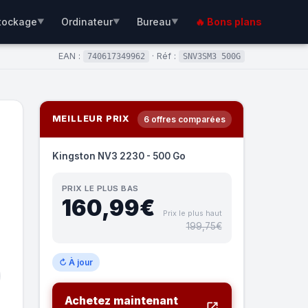
tockage
Ordinateur
Bureau
🔥 Bons plans
▼
▼
▼
EAN :
· Réf :
740617349962
SNV3SM3 500G
MEILLEUR PRIX
6 offres comparées
Kingston NV3 2230 - 500 Go
PRIX LE PLUS BAS
160,99€
Prix le plus haut
199,75€
↻ À jour
Achetez maintenant