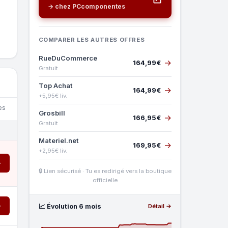
→ chez PCcomponentes
COMPARER LES AUTRES OFFRES
RueDuCommerce
→
164,99€
Gratuit
Top Achat
→
164,99€
+5,95€ liv.
es
Grosbill
→
166,95€
Gratuit
Materiel.net
→
169,95€
+2,95€ liv.
→
🔒 Lien sécurisé · Tu es redirigé vers la boutique
officielle
→
📈 Évolution 6 mois
Détail →