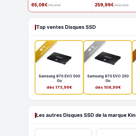
65,08€
259,99€
118,36€
466,38€
Top ventes Disques SSD
N°2
N°1
TOP VENTE
TOP VENTE
Samsung 870 EVO 500
Samsung 870 EVO 250
Go
Go
dès 173,99€
dès 108,99€
Les autres Disques SSD de la marque Ki