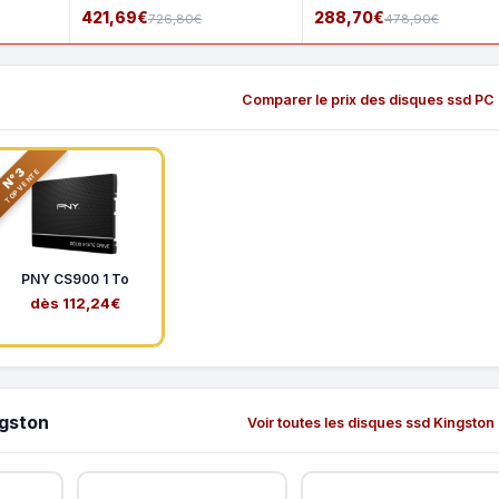
421,69€
288,70€
726,80€
478,90€
Comparer le prix des disques ssd PC
N°3
TOP VENTE
PNY CS900 1 To
dès 112,24€
ngston
Voir toutes les disques ssd Kingston