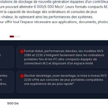
lutions de stockage de nouvelle génération équipées d’un contrôleu
ture pouvant atteindre 6 000/5 000 Mo/s¹. Leurs formats compacts M.
 la capacité de stockage des ordinateurs et consoles de jeux
haleur, ils optimisent ainsi les performances des systèmes.
r offrir tout l’espace nécessaire aux applications, documents, photo
Format réduit, performances élevées, les modèles NV3
✓
t
2280 et 2230 s’intègrent facilement dans les ordinateurs
portables fins et les PC ultra-compacts équipés de
connecteurs M.2 et disposant d’un espace limité
entes
Stocker davantage, jouer davantage, la mise à niveau NV3
✓
un
2230 offre aux consoles de jeux portables compatibles
déos,
une expérience de jeu plus rapide⁵
500 Go