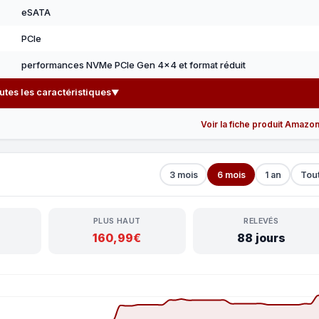
eSATA
PCIe
performances NVMe PCIe Gen 4x4 et format réduit
outes les caractéristiques
▼
Voir la fiche produit Amazo
3 mois
6 mois
1 an
Tou
PLUS HAUT
RELEVÉS
160,99€
88 jours