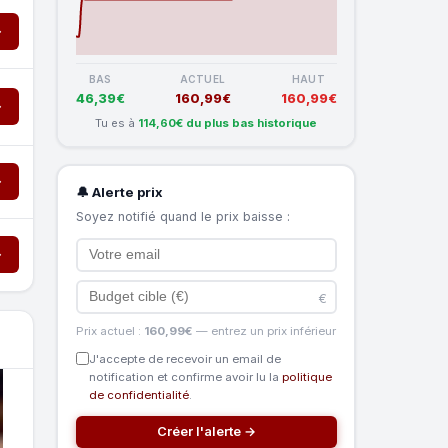
→
BAS
ACTUEL
HAUT
46,39€
160,99€
160,99€
→
Tu es à
114,60€ du plus bas historique
→
🔔 Alerte prix
Soyez notifié quand le prix baisse :
→
€
Prix actuel :
160,99€
— entrez un prix inférieur
J'accepte de recevoir un email de
notification et confirme avoir lu la
politique
de confidentialité
.
Créer l'alerte →