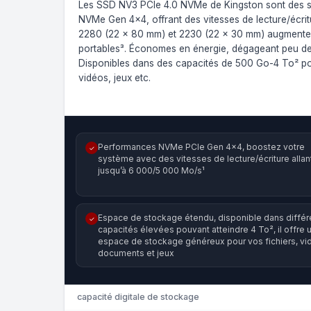
Les SSD NV3 PCIe 4.0 NVMe de Kingston sont des so
NVMe Gen 4x4, offrant des vitesses de lecture/écri
2280 (22 x 80 mm) et 2230 (22 x 30 mm) augmentent
portables³. Économes en énergie, dégageant peu de c
Disponibles dans des capacités de 500 Go-4 To² pou
vidéos, jeux etc.
Performances NVMe PCIe Gen 4x4, boostez votre
✓
système avec des vitesses de lecture/écriture allan
jusqu’à 6 000/5 000 Mo/s¹
Espace de stockage étendu, disponible dans différ
✓
capacités élevées pouvant atteindre 4 To², il offre 
espace de stockage généreux pour vos fichiers, vi
documents et jeux
capacité digitale de stockage