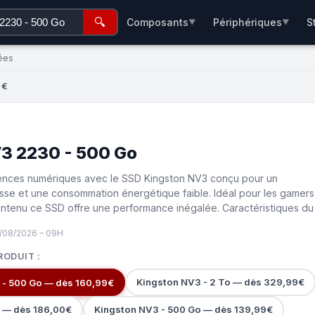
🔍
Composants
Périphériques
S
▼
▼
ées
 €
3 2230 - 500 Go
ences numériques avec le SSD Kingston NV3 conçu pour un
sse et une consommation énergétique faible. Idéal pour les gamers
ontenu ce SSD offre une performance inégalée. Caractéristiques du
9/08/2026 – 09H
RODUIT :
Kingston NV3 - 2 To — dès 329,99€
 - 500 Go — dès 160,99€
o — dès 186,00€
Kingston NV3 - 500 Go — dès 139,99€