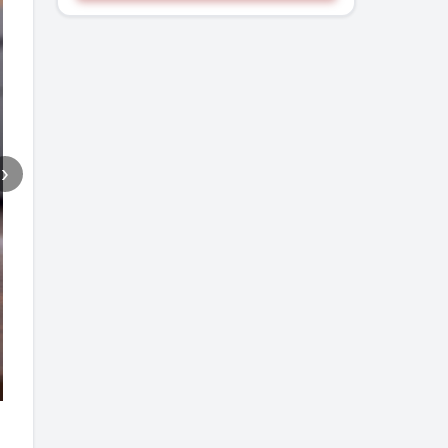
›
PERFORMANCES NVME PCIE GEN 4X4
Boostez votre système avec des vitesses de lecture/écriture 