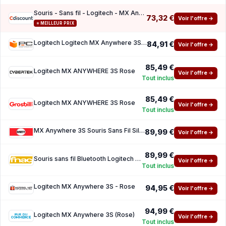
Souris - Sans fil - Logitech - MX Anywhere 3S - Rose
73,32 €
Voir l'offre →
⭐ MEILLEUR PRIX
Logitech Logitech MX Anywhere 3S souris Droitier RF sans fil Bluetooth Laser 8000 DPI Rose
84,91 €
Voir l'offre →
85,49 €
Logitech MX ANYWHERE 3S Rose
Voir l'offre →
Tout inclus
85,49 €
Logitech MX ANYWHERE 3S Rose
Voir l'offre →
Tout inclus
MX Anywhere 3S Souris Sans Fil Silencieuse, Compacte, Defilement Rapide, Suivi toute Surfa
89,99 €
Voir l'offre →
89,99 €
Souris sans fil Bluetooth Logitech MX Anywhere 3S Rose
Voir l'offre →
Tout inclus
Logitech MX Anywhere 3S - Rose
94,95 €
Voir l'offre →
94,99 €
Logitech MX Anywhere 3S (Rose)
Voir l'offre →
Tout inclus