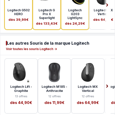
Logitech G502
Logitech G
Logitech
Logitech MX
HERO
Pro X
G203
Vertical
Superlight
LightSync
dès 39,99€
dès 64,99€
dès 133,43€
dès 24,29€
Les autres Souris de la marque Logitech
Voir toutes les souris Logitech →
Logitech Lift -
Logitech M185 -
Logitech MX
Log
Graphite
Anthracite
Vertical
13 offres
12 offres
12 offres
dès 44,90€
dès 11,99€
dès 64,99€
dè