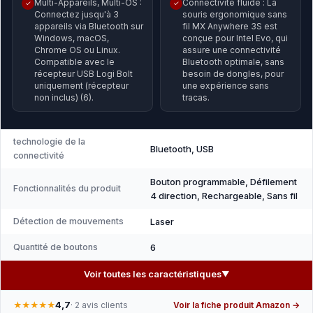
Multi-Appareils, Multi-OS :
Connectivité fluide : La
✓
✓
Connectez jusqu'à 3
souris ergonomique sans
appareils via Bluetooth sur
fil MX Anywhere 3S est
Windows, macOS,
conçue pour Intel Evo, qui
Chrome OS ou Linux.
assure une connectivité
Compatible avec le
Bluetooth optimale, sans
récepteur USB Logi Bolt
besoin de dongles, pour
uniquement (récepteur
une expérience sans
non inclus) (6).
tracas.
technologie de la
Bluetooth, USB
connectivité
Bouton programmable, Défilement
Fonctionnalités du produit
4 direction, Rechargeable, Sans fil
Détection de mouvements
Laser
Quantité de boutons
6
Voir toutes les caractéristiques
▼
4,7
★★★★★
· 2 avis clients
Voir la fiche produit Amazon →