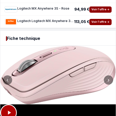
Logitech MX Anywhere 3S - Rose
94,99 €
Voir l'offre →
Logitech Logitech MX Anywhere 3S - souris - Bluetooth - Pink
113,05 €
Voir l'offre →
Fiche technique
‹
›