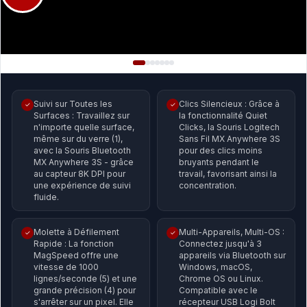
Suivi sur Toutes les
Clics Silencieux : Grâce à
✓
✓
Surfaces : Travaillez sur
la fonctionnalité Quiet
n'importe quelle surface,
Clicks, la Souris Logitech
même sur du verre (1),
Sans Fil MX Anywhere 3S
avec la Souris Bluetooth
pour des clics moins
MX Anywhere 3S - grâce
bruyants pendant le
au capteur 8K DPI pour
travail, favorisant ainsi la
une expérience de suivi
concentration.
fluide.
Molette à Défilement
Multi-Appareils, Multi-OS :
✓
✓
Rapide : La fonction
Connectez jusqu'à 3
MagSpeed offre une
appareils via Bluetooth sur
vitesse de 1000
Windows, macOS,
lignes/seconde (5) et une
Chrome OS ou Linux.
grande précision (4) pour
Compatible avec le
s'arrêter sur un pixel. Elle
récepteur USB Logi Bolt