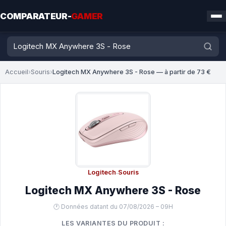
COMPARATEUR-
GAMER
Accueil
›
Souris
›
Logitech MX Anywhere 3S - Rose — à partir de 73 €
Logitech
·
Souris
Logitech MX Anywhere 3S - Rose
🕐 Données datant du 07/08/2026 – 09H
LES VARIANTES DU PRODUIT :