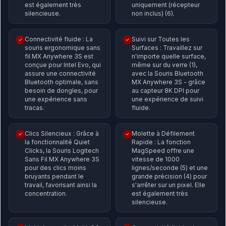
est également très
uniquement (récepteur
silencieuse.
non inclus) (6).
Connectivité fluide : La
Suivi sur Toutes les
✓
✓
souris ergonomique sans
Surfaces : Travaillez sur
fil MX Anywhere 3S est
n'importe quelle surface,
conçue pour Intel Evo, qui
même sur du verre (1),
assure une connectivité
avec la Souris Bluetooth
Bluetooth optimale, sans
MX Anywhere 3S - grâce
besoin de dongles, pour
au capteur 8K DPI pour
une expérience sans
une expérience de suivi
tracas.
fluide.
Clics Silencieux : Grâce à
Molette à Défilement
✓
✓
la fonctionnalité Quiet
Rapide : La fonction
Clicks, la Souris Logitech
MagSpeed offre une
Sans Fil MX Anywhere 3S
vitesse de 1000
pour des clics moins
lignes/seconde (5) et une
bruyants pendant le
grande précision (4) pour
travail, favorisant ainsi la
s'arrêter sur un pixel. Elle
concentration.
est également très
silencieuse.