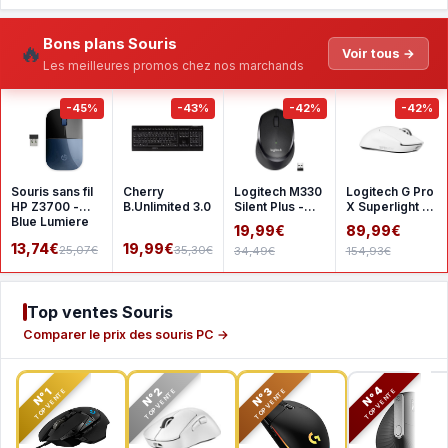
Bons plans Souris
🔥
Voir tous →
Les meilleures promos chez nos marchands
-45%
-43%
-42%
-42%
Souris sans fil
Cherry
Logitech M330
Logitech G Pro
HP Z3700 -
B.Unlimited 3.0
Silent Plus -
X Superlight 2
Blue Lumiere
Black
- White
19,99€
89,99€
13,74€
19,99€
25,07€
35,30€
34,49€
154,93€
Top ventes Souris
Comparer le prix des souris PC →
N°2
N°3
N°4
N°1
TOP VENTE
TOP VENTE
TOP VENTE
TOP VENTE