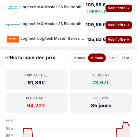
109,99 €
Logitech MX Master 3S Bluetooth Edition (Graphite)
Voir l'offre →
Tout inclus
Logitech MX Master 3S Bluetooth
109,99 €
Voir l'offre →
Logitech Logitech Master Series MX Master 3S - edition Bluetooth - souris - Bluetooth - gr
125,63 €
Voir l'offre →
📈
Historique des prix
3 mois
6 mois
1 an
Tout
PRIX ACTUEL
PLUS BAS
91,89€
73,67€
PLUS HAUT
RELEVÉS
94,22€
85 jours