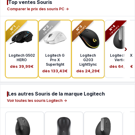
Top ventes Souris
Comparer le prix des souris PC →
N°2
N°3
N°4
N°1
TOP VENTE
TOP VENTE
TOP VENTE
TOP VENTE
Logitech G502
Logitech G
Logitech
Logitech MX
HERO
Pro X
G203
Vertical
Superlight
LightSync
dès 39,99€
dès 64,99€
dès 133,43€
dès 24,29€
Les autres Souris de la marque Logitech
Voir toutes les souris Logitech →