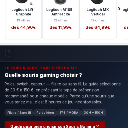
Logitech Lift -
Logitech M185 -
Logitech MX
Log
Graphite
Anthracite
Vertical
13 offres
12 offres
12 offres
dès 44,90€
dès 11,99€
dès 64,99€
d
🖱️
LE GUIDE D'ACHAT POUR BIEN CHOISIR
Quelle souris gaming choisir ?
Poids, switch, capteur — filaire ou sans fil. Le guide sélectionne
de 30 € à 150 €, en précisant le type de préhension
recommandé pour chaque modèle. Parce qu'une souris que
vous tenez mal, c'est 8 heures de jeu inconfortables.
Filaire / Sans fil
Poids léger
FPS / MOBA
30 € – 150 €
Guide pour bien choisir son Souris Gaming