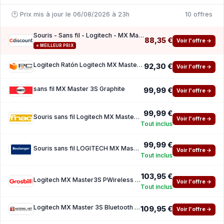
🕐 Prix mis à jour le 06/08/2026 à 23h
10 offres
Souris - Sans fil - Logitech - MX Master 3S - Bluetoth - Graphite
88,35 €
Voir l'offre →
⭐ MEILLEUR PRIX
Logitech Ratón Logitech MX Master 3S Inalámbrico Bluetooth 8000 DPI Grafito Silencioso Erg
92,30 €
Voir l'offre →
sans fil MX Master 3S Graphite
99,99 €
Voir l'offre →
99,99 €
Souris sans fil Logitech MX Master 3S Graphite
Voir l'offre →
Tout inclus
99,99 €
Souris sans fil LOGITECH MX Master 3S Bluetooth
Voir l'offre →
Tout inclus
103,95 €
Logitech MX Master3S PWireless Mouse-GRAPHITEEMEA
Voir l'offre →
Tout inclus
Logitech MX Master 3S Bluetooth - Graphite
109,95 €
Voir l'offre →