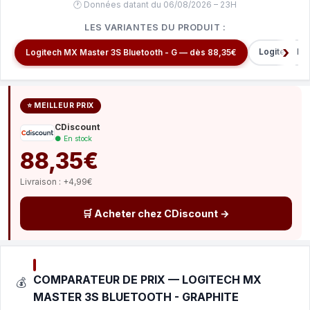
🕐 Données datant du 06/08/2026 – 23H
LES VARIANTES DU PRODUIT :
Logitech MX
Logitech MX Master 3S Bluetooth - G — dès 88,35€
⭐ MEILLEUR PRIX
CDiscount
● En stock
88,35€
Livraison : +4,99€
🛒 Acheter chez CDiscount →
COMPARATEUR DE PRIX — LOGITECH MX
💰
MASTER 3S BLUETOOTH - GRAPHITE