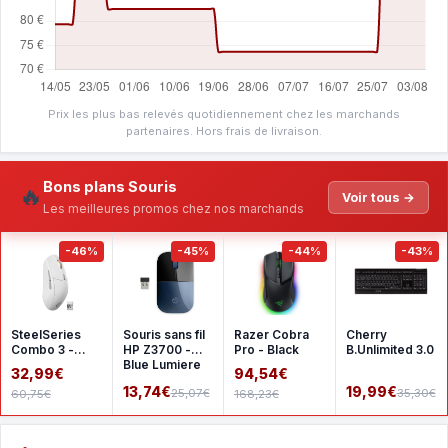
Prix les plus bas relevés quotidiennement chez les marchands
partenaires. Hors frais de livraison.
Bons plans Souris
🔥
Voir tous →
Les meilleures promos chez nos marchands
-46%
-45%
-44%
-43%
SteelSeries
Souris sans fil
Razer Cobra
Cherry
Combo 3 -
HP Z3700 -
Pro - Black
B.Unlimited 3.0
White
Blue Lumiere
32,99€
94,54€
13,74€
19,99€
25,07€
35,30€
60,75€
168,23€