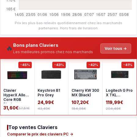
Prix les plus bas relevés quotidiennement chez les marchands
partenaires. Hors frais de livraison.
Bons plans Claviers
🔥
Voir tous →
Les meilleures promos chez nos marchands
-45%
-43%
-42%
-41%
Clavier
Keychron B1
Cherry KW 300
Logitech G Pro
HyperX Alloy
Pro Grey
MX (Black)
X TKL
Core RGB
Lightspeed -
24,99€
107,20€
119,99€
Black
GX Brown -
31,60€
57,81€
43,49€
184,98€
204,46€
Black
Top ventes Claviers
Comparer le prix des claviers PC →