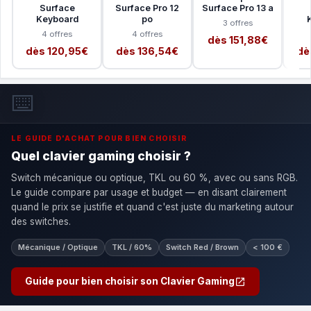
Surface
Surface Pro 12
Surface Pro 13 a
Keyboard
po
3 offres
4 offres
4 offres
dès 151,88€
dès 120,95€
dès 136,54€
dè
⌨️
LE GUIDE D'ACHAT POUR BIEN CHOISIR
Quel clavier gaming choisir ?
Switch mécanique ou optique, TKL ou 60 %, avec ou sans RGB.
Le guide compare par usage et budget — en disant clairement
quand le prix se justifie et quand c'est juste du marketing autour
des switches.
Mécanique / Optique
TKL / 60%
Switch Red / Brown
< 100 €
Guide pour bien choisir son Clavier Gaming