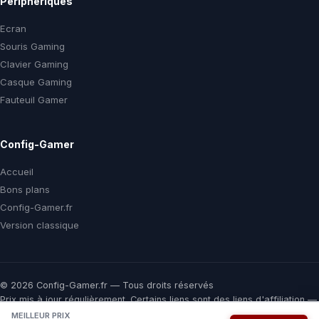
Périphériques
Ecran
Souris Gaming
Clavier Gaming
Casque Gaming
Fauteuil Gamer
Config-Gamer
Accueil
Bons plans
Config-Gamer.fr
Version classique
© 2026 Config-Gamer.fr — Tous droits réservés
Prix mis à jour régulièrement. Certains liens sont des liens d'affiliation —
vous payez le même prix chez le marchand, une commission nous aide
MEILLEUR PRIX