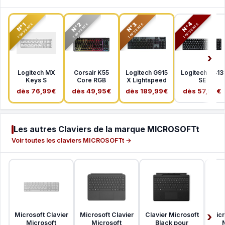
N°2
N°3
N°4
N°1
TOP VENTE
TOP VENTE
TOP VENTE
TOP VENTE
Logitech MX
Corsair K55
Logitech G915
Logitech G413
Keys S
Core RGB
X Lightspeed
SE
dès 76,99€
dès 49,95€
dès 189,99€
dès 57,99€
Les autres Claviers de la marque MICROSOFTt
Voir toutes les claviers MICROSOFTt →
Microsoft Clavier
Microsoft Clavier
Clavier Microsoft
Micr
Microsoft
Microsoft
Black pour