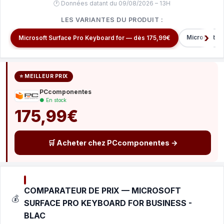
🕐 Données datant du 09/08/2026 – 13H
LES VARIANTES DU PRODUIT :
Microsoft Cl
Microsoft Surface Pro Keyboard for — dès 175,99€
⭐ MEILLEUR PRIX
PCcomponentes
● En stock
175,99€
🛒 Acheter chez PCcomponentes →
COMPARATEUR DE PRIX — MICROSOFT
💰
SURFACE PRO KEYBOARD FOR BUSINESS -
BLAC