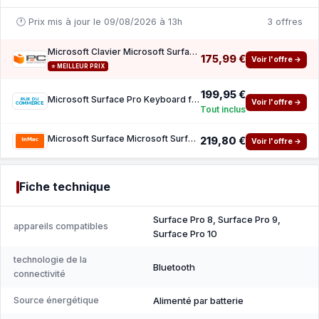
🕐 Prix mis à jour le 09/08/2026 à 13h
3 offres
Microsoft Clavier Microsoft Surface Pro SC French France Comm Black AZERTY avec Touchpad
175,99 €
Voir l'offre →
⭐ MEILLEUR PRIX
199,95 €
Microsoft Surface Pro Keyboard for Business - Black
Voir l'offre →
Tout inclus
Microsoft Surface Microsoft Surface Pro Keyboard for Business - clavier - avec rangement p
219,80 €
Voir l'offre →
Fiche technique
Surface Pro 8, Surface Pro 9,
appareils compatibles
Surface Pro 10
technologie de la
Bluetooth
connectivité
Source énergétique
Alimenté par batterie