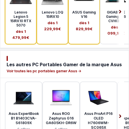
Lenovo
Lenovo LOQ
ASUS Gaming
GIGABYTE
Legion 5
15IRX10
V16
Gaming A16
15IRX10 RTX
CVHI3FR
dès 1
dès 1
5070
dès 1
229,99€
829,99€
dès 1
099,99€
479,99€
Les autres PC Portables Gamer de la marque Asus
Voir toutes les pc portables gamer Asus →
Asus ExpertBook
Asus ROG
Asus ProArt P16
B1 B1403CVA-
Zephyrus G16
OLED
Expe
S61809X
GA605KH-DR6W
H7606WM-
B
SC065X
TH0
6 offres
6 offres