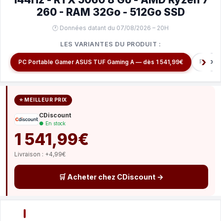
260 - RAM 32Go - 512Go SSD
🕐 Données datant du 07/08/2026 – 20H
LES VARIANTES DU PRODUIT :
PC por
PC Portable Gamer ASUS TUF Gaming A — dès 1 541,99€
⭐ MEILLEUR PRIX
CDiscount
● En stock
1 541,99€
Livraison : +4,99€
🛒 Acheter chez CDiscount →