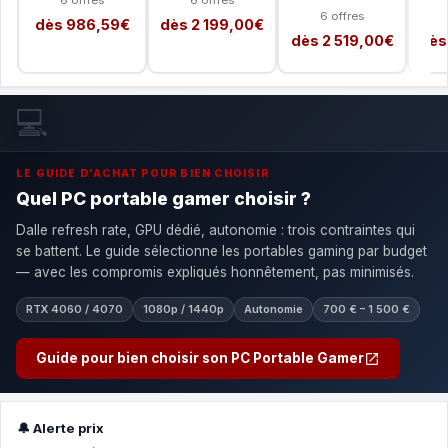
6 offres
dès 986,59€
dès 2 199,00€
dès 2 519,00€
dès
💻
LE GUIDE D'ACHAT POUR BIEN CHOISIR
Quel PC portable gamer choisir ?
Dalle refresh rate, GPU dédié, autonomie : trois contraintes qui
se battent. Le guide sélectionne les portables gaming par budget
— avec les compromis expliqués honnêtement, pas minimisés.
RTX 4060 / 4070
1080p / 1440p
Autonomie
700 € – 1 500 €
Guide pour bien choisir son PC Portable Gamer
🔔 Alerte prix