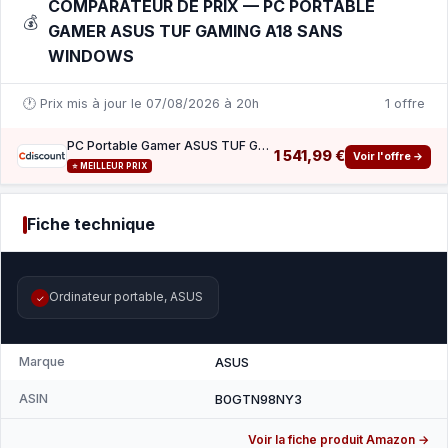
COMPARATEUR DE PRIX — PC PORTABLE
💰
GAMER ASUS TUF GAMING A18 SANS
WINDOWS
🕐 Prix mis à jour le 07/08/2026 à 20h
1 offre
PC Portable Gamer ASUS TUF Gaming A18 Sans Windows - 18.0 WUXGA 144Hz - RTX 5060 8 Go - AM
1 541,99 €
Voir l'offre →
⭐ MEILLEUR PRIX
Fiche technique
Ordinateur portable, ASUS
✓
Marque
ASUS
ASIN
B0GTN98NY3
Voir la fiche produit Amazon →