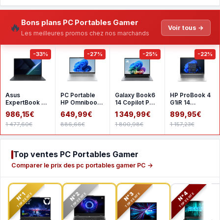
Bons plans PC Portables Gamer
🔥
Voir tous →
Les meilleures promos chez nos marchands
-33%
-27%
-25%
-22%
Asus
PC Portable
Galaxy Book6
HP ProBook 4
ExpertBook B1
HP Omnibook
14 Copilot PC
G1iR 14
B1503CVA-
3 17-
Intel Core Ultra
CH7A3AT
986,15€
649,99€
1 349,99€
899,95€
S77025X
dp0049nfx -
7 16 Go RAM
1 477,60€
886,66€
1 800,98€
1 157,23€
Windows 11 - 1
Top ventes PC Portables Gamer
Comparer le prix des pc portables gamer PC →
N°2
N°3
N°4
N°1
TOP VENTE
TOP VENTE
TOP VENTE
TOP VENTE