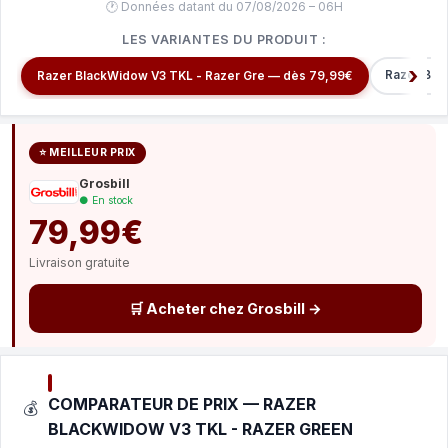
🕐 Données datant du 07/08/2026 – 06H
LES VARIANTES DU PRODUIT :
Razer Bla
Razer BlackWidow V3 TKL - Razer Gre — dès 79,99€
⭐ MEILLEUR PRIX
Grosbill
● En stock
79,99€
Livraison gratuite
🛒 Acheter chez Grosbill →
COMPARATEUR DE PRIX — RAZER
💰
BLACKWIDOW V3 TKL - RAZER GREEN