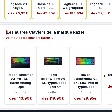
Logitech MX
Corsair K55
Logitech G915
Logitech G413
Keys S
Core RGB
X Lightspeed
SE
dès 76,99€
dès 49,95€
dès 189,99€
dès 57,99€
Les autres Claviers de la marque Razer
Voir toutes les claviers Razer →
Razer Huntsman
Razer
Razer
Raz
V3 Pro TKL -
BlackWidow V4
BlackWidow V4
Razer Analog
TKL HyperSpeed
TKL Low-Profile
dè
Opti
- Razer Or
HyperSpee
8 offres
7 offres
7 offres
dès 143,99€
dès 119,99€
dès 129,95€