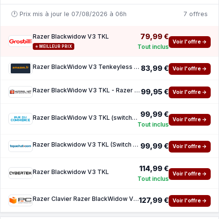
🕐 Prix mis à jour le 07/08/2026 à 06h
7 offres
79,99 €
Razer Blackwidow V3 TKL
Voir l'offre →
Tout inclus
⭐ MEILLEUR PRIX
Razer BlackWidow V3 Tenkeyless (Switches Verts) - Clavier Gamer Mécanique Compact (Switche
83,99 €
Voir l'offre →
Razer BlackWidow V3 TKL - Razer Green
99,95 €
Voir l'offre →
99,99 €
Razer BlackWidow V3 TKL (switches Razer Green)
Voir l'offre →
Tout inclus
Razer Blackwidow V3 TKL (Switch Razer Green)
99,99 €
Voir l'offre →
114,99 €
Razer Blackwidow V3 TKL
Voir l'offre →
Tout inclus
Razer Clavier Razer BlackWidow V3 Tenkeyless AZERTY Français RGB Compact
127,99 €
Voir l'offre →