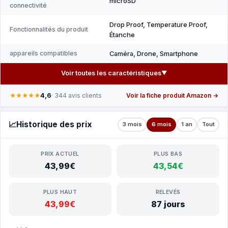
microSD
connectivité
Drop Proof, Temperature Proof,
Fonctionnalités du produit
Étanche
appareils compatibles
Caméra, Drone, Smartphone
Voir toutes les caractéristiques
▼
4,6
★★★★★
· 344 avis clients
Voir la fiche produit Amazon →
📈
Historique des prix
3 mois
6 mois
1 an
Tout
PRIX ACTUEL
PLUS BAS
43,99€
43,54€
PLUS HAUT
RELEVÉS
43,99€
87 jours