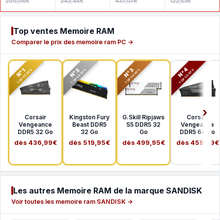
299,96€
242,45€
437,97€
122,53€
MHz CL22
MHz CL22
SDSDXXD-
1Rx8
2Rx8
256G-GN4I
Top ventes Memoire RAM
Comparer le prix des memoire ram PC →
N°2
N°3
N°4
N°1
TOP VENTE
TOP VENTE
TOP VENTE
TOP VENTE
Corsair
Kingston Fury
G.Skill Ripjaws
Corsair
Vengeance
Beast DDR5
S5 DDR5 32
Vengeance
DDR5 32 Go
32 Go
Go
DDR5 64 Go
dès 436,99€
dès 519,95€
dès 499,95€
dès 459,99€
Les autres Memoire RAM de la marque SANDISK
Voir toutes les memoire ram SANDISK →