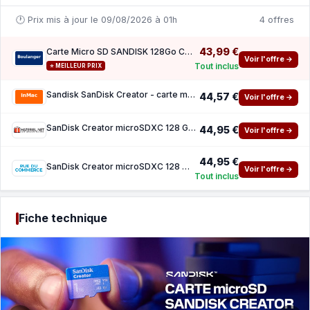
🕐 Prix mis à jour le 09/08/2026 à 01h
4 offres
43,99 €
Carte Micro SD SANDISK 128Go Creator
Voir l'offre →
Tout inclus
⭐ MEILLEUR PRIX
Sandisk SanDisk Creator - carte memoire flash - 128 Go - microSDXC UHS-I
44,57 €
Voir l'offre →
SanDisk Creator microSDXC 128 Go Adaptateur SD
44,95 €
Voir l'offre →
44,95 €
SanDisk Creator microSDXC 128 Go Adaptateur SD
Voir l'offre →
Tout inclus
Fiche technique