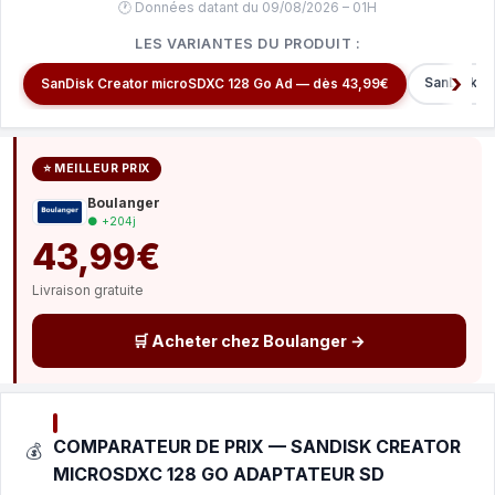
🕐 Données datant du 09/08/2026 – 01H
LES VARIANTES DU PRODUIT :
SanDisk C
SanDisk Creator microSDXC 128 Go Ad — dès 43,99€
⭐ MEILLEUR PRIX
Boulanger
● +204j
43,99€
Livraison gratuite
🛒 Acheter chez Boulanger →
COMPARATEUR DE PRIX — SANDISK CREATOR
💰
MICROSDXC 128 GO ADAPTATEUR SD