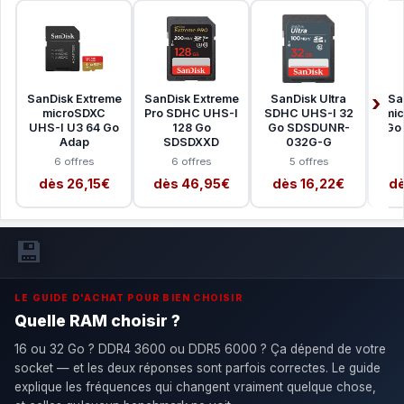
SanDisk Extreme
SanDisk Extreme
SanDisk Ultra
Sa
microSDXC
Pro SDHC UHS-I
SDHC UHS-I 32
mi
UHS-I U3 64 Go
128 Go
Go SDSDUNR-
Go 
Adap
SDSDXXD
032G-G
6 offres
6 offres
5 offres
dès 26,15€
dès 46,95€
dès 16,22€
dè
💾
LE GUIDE D'ACHAT POUR BIEN CHOISIR
Quelle RAM choisir ?
16 ou 32 Go ? DDR4 3600 ou DDR5 6000 ? Ça dépend de votre
socket — et les deux réponses sont parfois correctes. Le guide
explique les fréquences qui changent vraiment quelque chose,