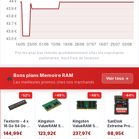
Prix les plus bas relevés quotidiennement chez les marchands
partenaires. Hors frais de livraison.
Bons plans Memoire RAM
🔥
Voir tous →
Les meilleures promos chez nos marchands
-52%
-49%
-46%
-44%
Textorm - 4 x
Kingston
Kingston
SanDisk
16 Go 64 Go -
ValueRAM SO-
ValueRAM SO-
Extreme Pro
DDR4 2666
DIMM 16 Go
DIMM 32 Go
SDHC UHS-I
144,99€
123,92€
237,97€
68,95€
MHz - CL19
DDR4 3200
DDR4 3200
256 Go