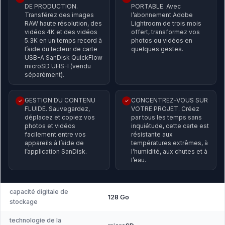
DE PRODUCTION.
PORTABLE. Avec
Transférez des images
l’abonnement Adobe
RAW haute résolution, des
Lightroom de trois mois
vidéos 4K et des vidéos
offert, transformez vos
5.3K en un temps record à
photos ou vidéos en
l’aide du lecteur de carte
quelques gestes.
USB-A SanDisk QuickFlow
microSD UHS-I (vendu
séparément).
GESTION DU CONTENU
CONCENTREZ-VOUS SUR
✓
✓
FLUIDE. Sauvegardez,
VOTRE PROJET. Créez
déplacez et copiez vos
par tous les temps sans
photos et vidéos
inquiétude, cette carte est
facilement entre vos
résistante aux
appareils à l’aide de
températures extrêmes, à
l’application SanDisk.
l’humidité, aux chutes et à
l’eau.
capacité digitale de
128 Go
stockage
technologie de la