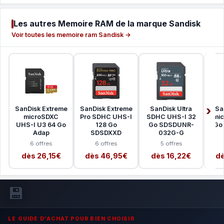
Les autres Memoire RAM de la marque Sandisk
Voir toutes les memoire ram Sandisk →
SanDisk Extreme
SanDisk Extreme
SanDisk Ultra
Sa
microSDXC
Pro SDHC UHS-I
SDHC UHS-I 32
mi
UHS-I U3 64 Go
128 Go
Go SDSDUNR-
Go 
Adap
SDSDXXD
032G-G
6 offres
6 offres
5 offres
dès 26,15€
dès 46,95€
dès 16,22€
dè
💾
LE GUIDE D'ACHAT POUR BIEN CHOISIR