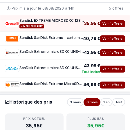
🕐 Prix mis à jour le 08/08/2026 à 14h
5 offres
Sandisk EXTREME MICROSDXC 128GB SD
35,95 €
Voir l'offre →
⭐ MEILLEUR PRIX
Sandisk SanDisk Extreme - carte memoire flash - 128 Go - microSDXC UHS-I
40,79 €
Voir l'offre →
SanDisk Extreme microSDXC UHS-I U3 128 Go Adaptateur SD
43,95 €
Voir l'offre →
43,95 €
SanDisk Extreme microSDXC UHS-I U3 128 Go Adaptateur SD
Voir l'offre →
Tout inclus
Sandisk SanDisk Extreme MicroSDXC 128 Go UHS-I A2 V30 Classe 10 avec adaptateur SD
46,99 €
Voir l'offre →
📈
Historique des prix
3 mois
6 mois
1 an
Tout
PRIX ACTUEL
PLUS BAS
35,95€
35,95€