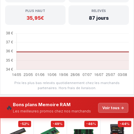
PLUS HAUT
RELEVÉS
35,95€
87 jours
Prix les plus bas relevés quotidiennement chez les marchands
partenaires. Hors frais de livraison.
Bons plans Memoire RAM
🔥
Voir tous →
Les meilleures promos chez nos marchands
-52%
-49%
-46%
-44%