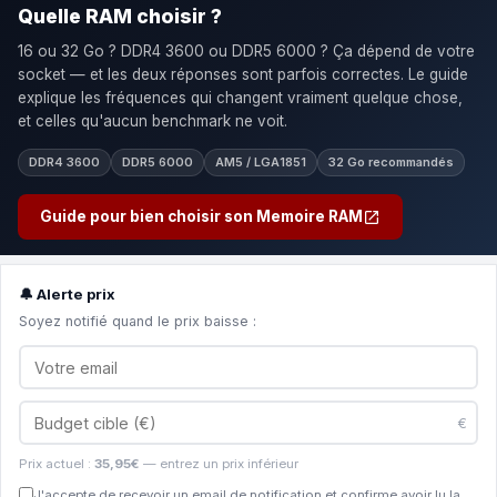
Quelle RAM choisir ?
16 ou 32 Go ? DDR4 3600 ou DDR5 6000 ? Ça dépend de votre
socket — et les deux réponses sont parfois correctes. Le guide
explique les fréquences qui changent vraiment quelque chose,
et celles qu'aucun benchmark ne voit.
DDR4 3600
DDR5 6000
AM5 / LGA1851
32 Go recommandés
Guide pour bien choisir son Memoire RAM
🔔 Alerte prix
Soyez notifié quand le prix baisse :
€
Prix actuel :
35,95€
— entrez un prix inférieur
J'accepte de recevoir un email de notification et confirme avoir lu la