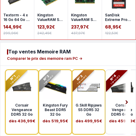
Textorm - 4 x
Kingston
Kingston
SanDisk
16 Go 64 Go -
ValueRAM SO-
ValueRAM SO-
Extreme Pro
DDR4 2666
DIMM 16 Go
DIMM 32 Go
SDHC UHS-I
144,99€
123,92€
237,97€
68,95€
MHz - CL19
DDR4 3200
DDR4 3200
256 Go
299,96€
242,45€
437,97€
122,53€
MHz CL22
MHz CL22
SDSDXXD-
1Rx8
2Rx8
256G-GN4I
Top ventes Memoire RAM
Comparer le prix des memoire ram PC →
N°2
N°3
N°4
N°1
TOP VENTE
TOP VENTE
TOP VENTE
TOP VENTE
Corsair
Kingston Fury
G.Skill Ripjaws
Corsair
Vengeance
Beast DDR5
S5 DDR5 32
Vengeance
DDR5 32 Go
32 Go
Go
DDR5 64 Go
dès 436,99€
dès 519,95€
dès 499,95€
dès 459,99€