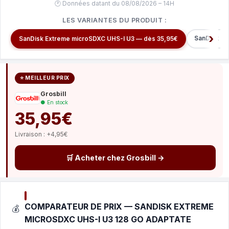
🕐 Données datant du 08/08/2026 – 14H
LES VARIANTES DU PRODUIT :
SanDisk Ex
SanDisk Extreme microSDXC UHS-I U3 — dès 35,95€
⭐ MEILLEUR PRIX
Grosbill
● En stock
35,95€
Livraison : +4,95€
🛒 Acheter chez Grosbill →
COMPARATEUR DE PRIX — SANDISK EXTREME
💰
MICROSDXC UHS-I U3 128 GO ADAPTATE