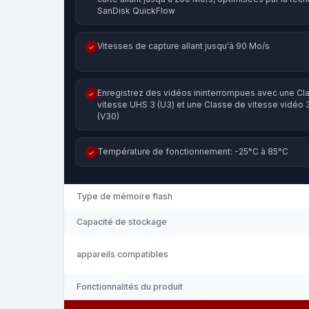
SanDisk QuickFlow
Vitesses de capture allant jusqu'à 90 Mo/s
✓
Enregistrez des vidéos ininterrompues avec une Cl
✓
vitesse UHS 3 (U3) et une Classe de vitesse vidéo 
(V30)
Température de fonctionnement: -25°C à 85°C
✓
Type de mémoire flash
Capacité de stockage
appareils compatibles
Fonctionnalités du produit