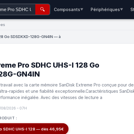
🔍
Composants
Périphériques
S
▼
▼
ées
 128 Go SDSDXXD-128G-GN4IN — à
reme Pro SDHC UHS-I 128 Go
28G-GN4IN
 travail avec la carte mémoire SanDisk Extreme Pro conçue pour de
ultra-rapides et une fiabilité exceptionnelle.Caractéristiques SanDis
formance inégalée. Avec des vitesses de lecture a
7/08/2026 – 07H
RODUIT :
SanDisk Extreme Pro SDHC UHS-I 128 — dès 46,95€