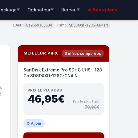
tockage
Ordinateur
Bureau
🔥 Bons plans
▼
▼
▼
EAN :
· Réf :
619659188634
SDSDXXD-128G-GN4IN
MEILLEUR PRIX
6 offres comparées
SanDisk Extreme Pro SDHC UHS-I 128
Go SDSDXXD-128G-GN4IN
s
PRIX LE PLUS BAS
k
46,95€
Prix le plus haut
70,90€
↻ À jour