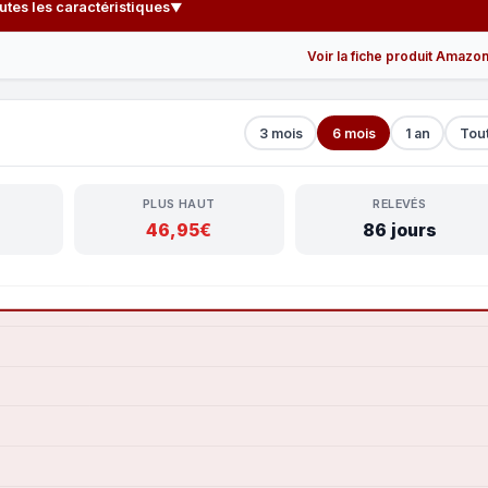
outes les caractéristiques
▼
Voir la fiche produit Amazo
3 mois
6 mois
1 an
Tou
PLUS HAUT
RELEVÉS
46,95€
86 jours