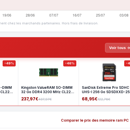
ment chez les marchands partenaires. Hors frais de livraison.
Voir tous 
-49%
-46%
-
O-DIMM
Kingston ValueRAM SO-DIMM
SanDisk Extreme Pro SDHC
 CL22
32 Go DDR4 3200 MHz CL22
UHS-I 256 Go SDSDXXD-2
2Rx8
GN4I
237,97€
68,95€
437,97€
122,78€
Comparer le prix des memoire ram PC