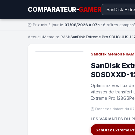
COMPARATEUR-
GAMER
🕐 Prix mis à jour le
07/08/2026 à 07h
· 6 offres compar
Accueil
›
Memoire RAM
›
SanDisk Extreme Pro SDHC UHS-I
Sandisk
·
Memoire RAM
SanDisk Ext
SDSDXXD-1
Optimisez vos flux de
vitesses de transfert 
Extreme Pro 128GBPer
🕐 Données datant du 0
LES VARIANTES DU P