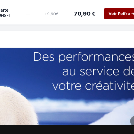
arte
70,90 €
Voir l'offre 
+9,90€
—
UHS-I