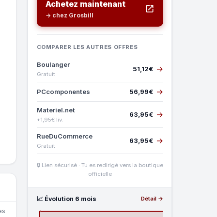
Achetez maintenant
→ chez Grosbill
COMPARER LES AUTRES OFFRES
Boulanger
→
51,12€
Gratuit
→
PCcomponentes
56,99€
Materiel.net
→
63,95€
+1,95€ liv.
RueDuCommerce
→
63,95€
Gratuit
🔒 Lien sécurisé · Tu es redirigé vers la boutique
officielle
📈 Évolution 6 mois
Détail →
es