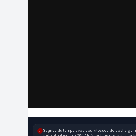
Gagnez du temps avec des vitesses de déchargem
✓
carte allant jusqu'à 200 Mo/s, optimisées par la tec