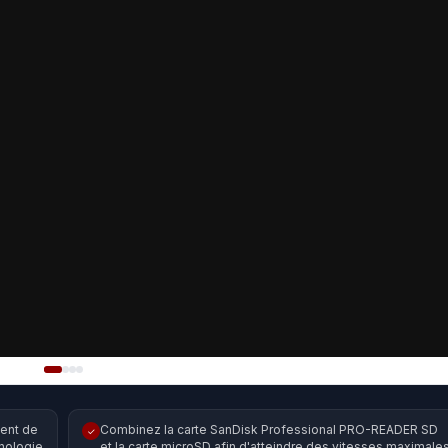
ent de
Combinez la carte SanDisk Professional PRO-READER SD
✓
hnologie
et la carte microSD afin d'atteindre des vitesses maximale