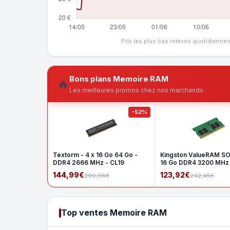
Prix les plus bas relevés quotidienne
Bons plans Memoire RAM
🔥
Les meilleures promos chez nos marchands
-52%
Textorm - 4 x 16 Go 64 Go -
Kingston ValueRAM S
DDR4 2666 MHz - CL19
16 Go DDR4 3200 MHz
1Rx8
144,99€
123,92€
299,96€
242,45€
Top ventes Memoire RAM