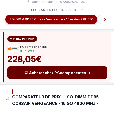
🕐 Données datant du 07/08/2026 – 06H
LES VARIANTES DU PRODUIT :
SO-DIMM
SO-DIMM DDR5 Corsair Vengeance - 16 — dès 228,05€
⭐ MEILLEUR PRIX
PCcomponentes
● En stock
228,05€
🛒 Acheter chez PCcomponentes →
COMPARATEUR DE PRIX — SO-DIMM DDR5
💰
CORSAIR VENGEANCE - 16 GO 4800 MHZ -