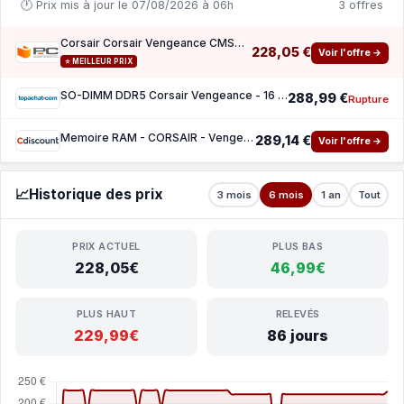
🕐 Prix mis à jour le 07/08/2026 à 06h
3 offres
Corsair Corsair Vengeance CMSX16GX5M1A4800C40 module de mémoire 16 Go 1 x 16 Go DDR5 4800
228,05 €
Voir l'offre →
⭐ MEILLEUR PRIX
SO-DIMM DDR5 Corsair Vengeance - 16 Go 4800 MHz - CAS 40
288,99 €
Rupture
Memoire RAM - CORSAIR - Vengeance DDR5 - 16GB 1x16GB SODIMM - 4800 MHz - 11V - Black (CMSX
289,14 €
Voir l'offre →
📈
Historique des prix
3 mois
6 mois
1 an
Tout
PRIX ACTUEL
PLUS BAS
228,05€
46,99€
PLUS HAUT
RELEVÉS
229,99€
86 jours