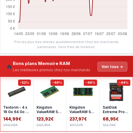
Prix les plus bas relevés quotidiennement chez les marchands
partenaires. Hors frais de livraison.
Bons plans Memoire RAM
🔥
Voir tous →
Les meilleures promos chez nos marchands
-52%
-49%
-46%
-44%
Textorm - 4 x
Kingston
Kingston
SanDisk
16 Go 64 Go -
ValueRAM SO-
ValueRAM SO-
Extreme Pro
DDR4 2666
DIMM 16 Go
DIMM 32 Go
SDHC UHS-I
144,99€
123,92€
237,97€
68,95€
MHz - CL19
DDR4 3200
DDR4 3200
256 Go
299,96€
242,45€
437,97€
122,78€
MHz CL22
MHz CL22
SDSDXXD-
1Rx8
2Rx8
256G-GN4I