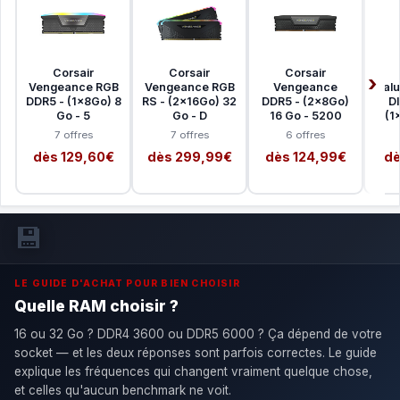
Corsair
Corsair
Corsair
Vengeance RGB
Vengeance RGB
Vengeance
Valu
DDR5 - (1x8Go) 8
RS - (2x16Go) 32
DDR5 - (2x8Go)
D
Go - 5
Go - D
16 Go - 5200
(1
7 offres
7 offres
6 offres
dès 129,60€
dès 299,99€
dès 124,99€
dè
💾
LE GUIDE D'ACHAT POUR BIEN CHOISIR
Quelle RAM choisir ?
16 ou 32 Go ? DDR4 3600 ou DDR5 6000 ? Ça dépend de votre
socket — et les deux réponses sont parfois correctes. Le guide
explique les fréquences qui changent vraiment quelque chose,
et celles qu'aucun benchmark ne voit.