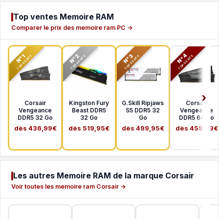
Top ventes Memoire RAM
Comparer le prix des memoire ram PC →
N°2
N°3
N°4
N°1
TOP VENTE
TOP VENTE
TOP VENTE
TOP VENTE
Corsair
Kingston Fury
G.Skill Ripjaws
Corsair
Vengeance
Beast DDR5
S5 DDR5 32
Vengeance
DDR5 32 Go
32 Go
Go
DDR5 64 Go
dès 436,99€
dès 519,95€
dès 499,95€
dès 459,99€
Les autres Memoire RAM de la marque Corsair
Voir toutes les memoire ram Corsair →