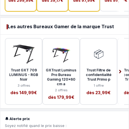
dès 299,99€
dès 39,17€
dès 97,99€
dès 99,90€
Les autres Bureaux Gamer de la marque Trust
📦
Trust GXT 709
GXTrust Luminus
Trust Filtre de
Tru
LUMINUS - RGB
Pro Bureau
confidentialité
con
Noir
Gaming 120x60
Trust Primo p
Tr
cm a
3 offres
1 offre
2 offres
dès 149,99€
dès 23,99€
dè
dès 179,99€
🔔 Alerte prix
Soyez notifié quand le prix baisse :