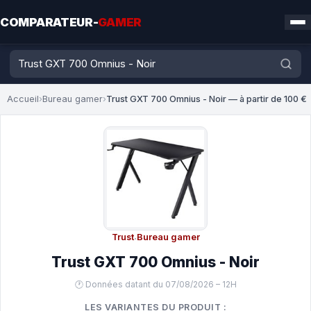
COMPARATEUR-
GAMER
Accueil
›
Bureau gamer
›
Trust GXT 700 Omnius - Noir — à partir de 100 €
Trust
·
Bureau gamer
Trust GXT 700 Omnius - Noir
🕐 Données datant du 07/08/2026 – 12H
LES VARIANTES DU PRODUIT :