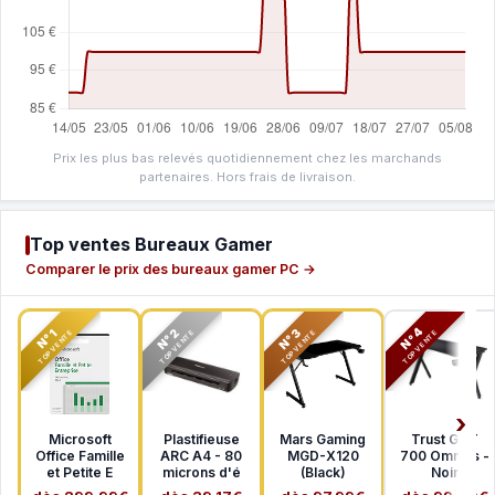
Prix les plus bas relevés quotidiennement chez les marchands
partenaires. Hors frais de livraison.
Top ventes Bureaux Gamer
Comparer le prix des bureaux gamer PC →
N°2
N°3
N°4
N°1
TOP VENTE
TOP VENTE
TOP VENTE
TOP VENTE
Microsoft
Plastifieuse
Mars Gaming
Trust GXT
Office Famille
ARC A4 - 80
MGD-X120
700 Omnius -
et Petite E
microns d'é
(Black)
Noir