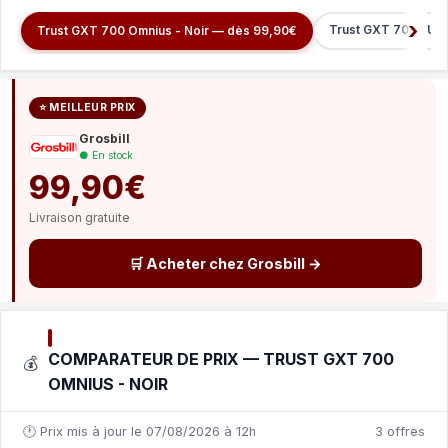
Trust GXT 709 LUM
Trust GXT 700 Omnius - Noir — dès 99,90€
⭐ MEILLEUR PRIX
Grosbill
● En stock
99,90€
Livraison gratuite
🛒 Acheter chez Grosbill →
COMPARATEUR DE PRIX — TRUST GXT 700
💰
OMNIUS - NOIR
🕐 Prix mis à jour le 07/08/2026 à 12h
3 offres