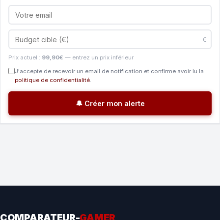
€
Prix actuel :
99,90€
— entrez un prix inférieur
J'accepte de recevoir un email de notification et confirme avoir lu la
politique de confidentialité
.
🔔 Créer mon alerte
COMPARATEUR-
GAMER