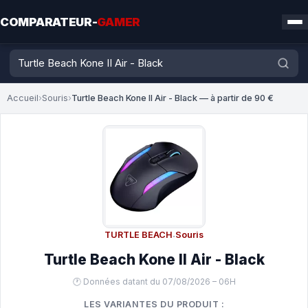
COMPARATEUR-
GAMER
Accueil
›
Souris
›
Turtle Beach Kone II Air - Black — à partir de 90 €
TURTLE BEACH
·
Souris
Turtle Beach Kone II Air - Black
🕐 Données datant du 07/08/2026 – 06H
LES VARIANTES DU PRODUIT :