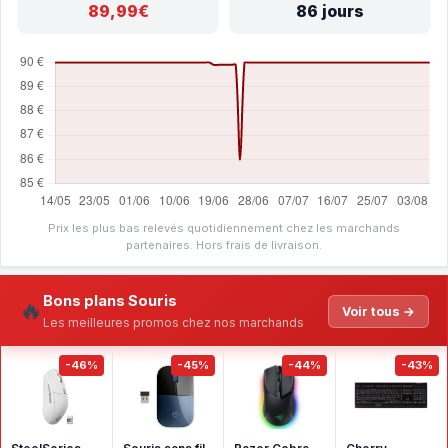
89,99€
86 jours
Prix les plus bas relevés quotidiennement chez les marchands
partenaires. Hors frais de livraison.
Bons plans Souris
🔥
Voir tous →
Les meilleures promos chez nos marchands
-46%
-45%
-44%
-43%