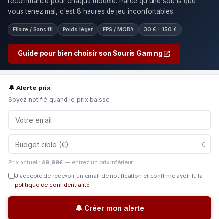
recommandé pour chaque modèle. Parce qu'une souris que
vous tenez mal, c'est 8 heures de jeu inconfortables.
Filaire / Sans fil
Poids léger
FPS / MOBA
30 € – 150 €
Guide pour bien choisir son Souris Gaming
🔔 Alerte prix
Soyez notifié quand le prix baisse :
€
Prix actuel :
89,99€
— entrez un prix inférieur
J'accepte de recevoir un email de notification et confirme avoir lu la
politique de confidentialité
.
🔔 Créer mon alerte