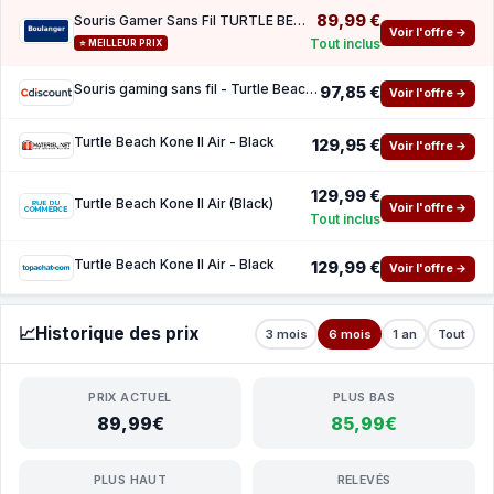
89,99 €
Souris Gamer Sans Fil TURTLE BEACH Kone II Air Black
Voir l'offre →
Tout inclus
⭐ MEILLEUR PRIX
Souris gaming sans fil - Turtle Beach Kone II Air - Ergonomique - Black Bluetooth 26 000 D
97,85 €
Voir l'offre →
Turtle Beach Kone II Air - Black
129,95 €
Voir l'offre →
129,99 €
Turtle Beach Kone II Air (Black)
Voir l'offre →
Tout inclus
Turtle Beach Kone II Air - Black
129,99 €
Voir l'offre →
📈
Historique des prix
3 mois
6 mois
1 an
Tout
PRIX ACTUEL
PLUS BAS
89,99€
85,99€
PLUS HAUT
RELEVÉS