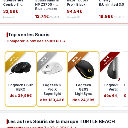
SteelSeries
Souris sans fil
Razer Cobra
Cherry
Combo 3 -
HP Z3700 -
Pro - Black
B.Unlimited 3.0
White
Blue Lumiere
32,99€
94,54€
13,74€
19,99€
25,07€
35,30€
60,75€
168,23€
Top ventes Souris
Comparer le prix des souris PC →
N°2
N°3
N°4
N°1
TOP VENTE
TOP VENTE
TOP VENTE
TOP VENTE
Logitech G502
Logitech G
Logitech
Logitech MX
HERO
Pro X
G203
Vertical
Superlight
LightSync
dès 39,99€
dès 64,99€
dès 133,43€
dès 24,29€
Les autres Souris de la marque TURTLE BEACH
Voir toutes les souris TURTLE BEACH →