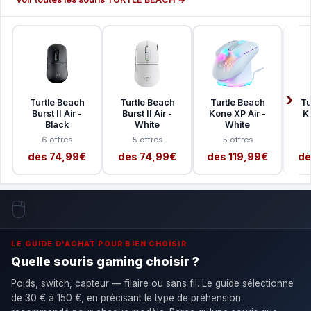
Turtle Beach
Turtle Beach
Turtle Beach
Tu
Burst II Air -
Burst II Air -
Kone XP Air -
Ko
Black
White
White
6 offres
5 offres
5 offres
dès 74,99€
dès 74,99€
dès 119,99€
dè
🖱️
LE GUIDE D'ACHAT POUR BIEN CHOISIR
Quelle souris gaming choisir ?
Poids, switch, capteur — filaire ou sans fil. Le guide sélectionne
de 30 € à 150 €, en précisant le type de préhension