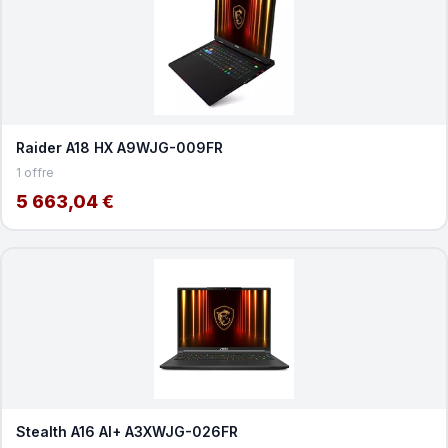
Raider A18 HX A9WJG-009FR
1 offre
5 663,04 €
Stealth A16 AI+ A3XWJG-026FR