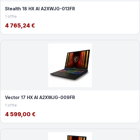
Stealth 18 HX AI A2XWJG-013FR
1 offre
4 765,24 €
Vector 17 HX AI A2XWJG-009FR
1 offre
4 599,00 €