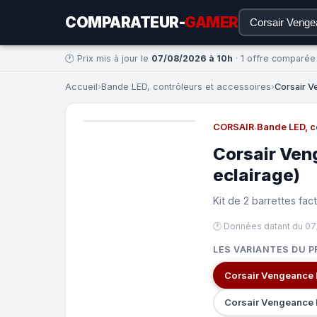
COMPARATEUR-
GAMER
🕐 Prix mis à jour le
07/08/2026 à 10h
· 1 offre comparée
Accueil
›
Bande LED, contrôleurs et accessoires
›
Corsair V
CORSAIR
·
Bande LED, c
Corsair Ven
eclairage)
Kit de 2 barrettes fac
🕐 Données datant du 07
LES VARIANTES DU P
Corsair Vengeance