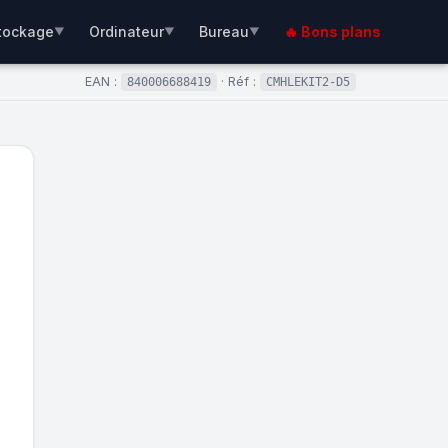
tockage
Ordinateur
Bureau
🔥 Bons plans
▼
▼
▼
EAN :
· Réf :
840006688419
CMHLEKIT2-D5