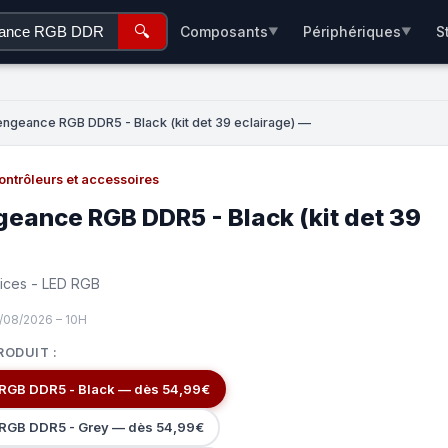
🔍
Composants
Périphériques
S
▼
▼
engeance RGB DDR5 - Black (kit det 39 eclairage) —
ontrôleurs et accessoires
geance RGB DDR5 - Black (kit det 39
tices - LED RGB
/08/2026 – 10H
RODUIT :
Corsair Vengeance RGB DDR5 - Black — dès 54,99€
 RGB DDR5 - Grey — dès 54,99€