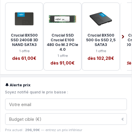
Crucial BX500
Crucial SSD
Crucial BX500
C
SSD 240GB 3D
Crucial E100
500 Go SSD 2,5
Cr
NAND SATA3
480 Go M.2 PCIe
SATA3
500 
4.0
1 offre
1 offre
1 offre
dès 61,00€
dès 102,28€
dès 91,00€
dè
🔔 Alerte prix
Soyez notifié quand le prix baisse :
€
Prix actuel :
296,99€
— entrez un prix inférieur