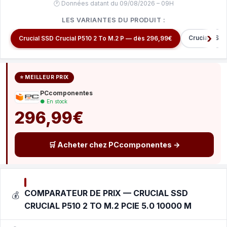
🕐 Données datant du 09/08/2026 – 09H
LES VARIANTES DU PRODUIT :
Crucial SSD 
Crucial SSD Crucial P510 2 To M.2 P — dès 296,99€
⭐ MEILLEUR PRIX
PCcomponentes
● En stock
296,99€
🛒 Acheter chez PCcomponentes →
COMPARATEUR DE PRIX — CRUCIAL SSD
💰
CRUCIAL P510 2 TO M.2 PCIE 5.0 10000 M