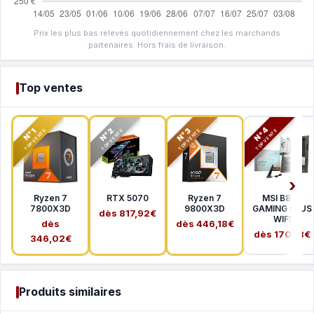
Prix les plus bas relevés quotidiennement chez les marchands
partenaires. Hors frais de livraison.
Top ventes
N°2
N°3
N°4
N°1
TOP VENTE
TOP VENTE
TOP VENTE
TOP VENTE
Ryzen 7
RTX 5070
Ryzen 7
MSI B850
7800X3D
9800X3D
GAMING PLUS
dès 817,92€
WIFI
dès
dès 446,18€
dès 170,18€
346,02€
Produits similaires