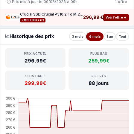
🕐 Prix mis à jour le 09/08/2026 à 09h
1 offre
Crucial SSD Crucial P510 2 To M.2 PCIe 5.0 10000 Mo s
296,99 €
Voir l'offre →
⭐ MEILLEUR PRIX
📈
Historique des prix
3 mois
6 mois
1 an
Tout
PRIX ACTUEL
PLUS BAS
296,99€
259,99€
PLUS HAUT
RELEVÉS
299,99€
88 jours